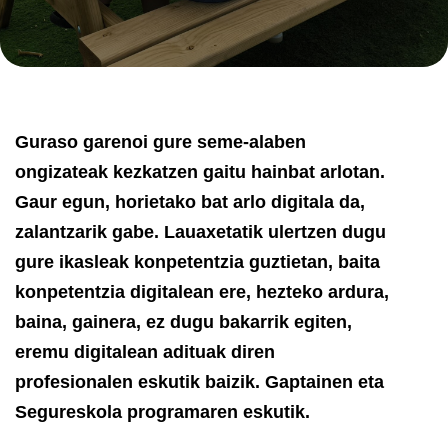
Guraso garenoi gure seme-alaben
ongizateak kezkatzen gaitu hainbat arlotan.
Gaur egun, horietako bat arlo digitala da,
zalantzarik gabe. Lauaxetatik ulertzen dugu
gure ikasleak konpetentzia guztietan, baita
konpetentzia digitalean ere, hezteko ardura,
baina, gainera, ez dugu bakarrik egiten,
eremu digitalean adituak diren
profesionalen eskutik baizik. Gaptainen eta
Segureskola programaren eskutik.