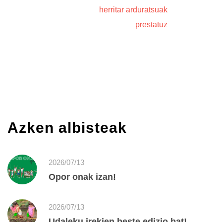
herritar arduratsuak
prestatuz
Azken albisteak
2026/07/13
Opor onak izan!
2026/07/13
Udaleku irekien beste edizio bat!