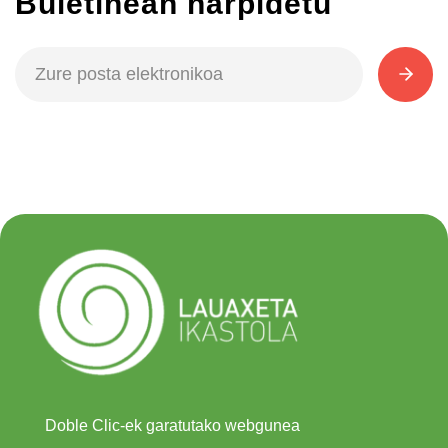
Buletinean harpidetu
Doble Clic-ek garatutako webgunea