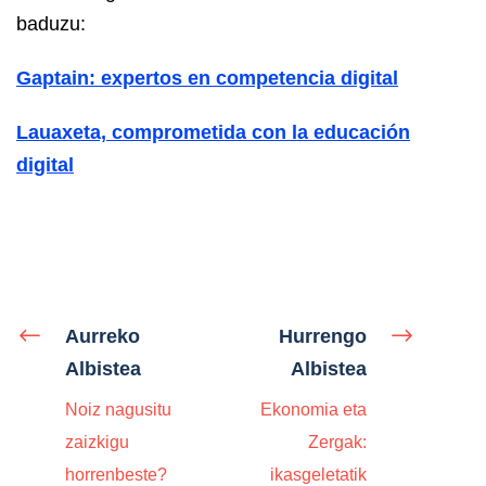
baduzu:
Gaptain: expertos en competencia digital
Lauaxeta, comprometida con la educación
digital
Aurreko
Hurrengo
Albistea
Albistea
Noiz nagusitu
Ekonomia eta
zaizkigu
Zergak:
horrenbeste?
ikasgeletatik