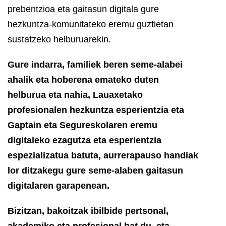
prebentzioa eta gaitasun digitala gure
hezkuntza-komunitateko eremu guztietan
sustatzeko helburuarekin.
Gure indarra, familiek beren seme-alabei
ahalik eta hoberena emateko duten
helburua eta nahia, Lauaxetako
profesionalen hezkuntza esperientzia eta
Gaptain eta Segureskolaren eremu
digitaleko ezagutza eta esperientzia
espezializatua batuta, aurrerapauso handiak
lor ditzakegu gure seme-alaben gaitasun
digitalaren garapenean.
Bizitzan, bakoitzak ibilbide pertsonal,
akademiko eta profesional bat du, eta,