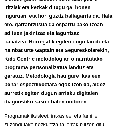
iritziak eta kezkak ditugu gai honen
inguruan, eta hori guztiz baliagarria da. Hala
ere, garrantzitsua da esparru bakoitzean
adituen jakintzaz eta laguntzaz
baliatzea.
Horregatik e
giten dugu lan duela
hainbat urte Gaptain eta Segureskolarekin,
Kids Centric metodologian oinarritutako
programa pertsonalizatua landuz eta
garatuz. Metodologia hau gure ikasleen
behar espezifikoetara egokitzen da, aldez
aurretik egiten dugun arrisku digitalen
diagnostiko sakon baten ondoren.
Programak ikasleei, irakasleei eta familiei
zuzendutako hezkuntza-tailerrak biltzen ditu,