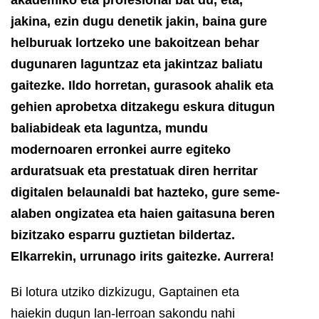
jakina, ezin dugu denetik jakin, baina gure
helburuak lortzeko une bakoitzean behar
dugunaren laguntzaz eta jakintzaz baliatu
gaitezke. Ildo horretan, gurasook ahalik eta
gehien aprobetxa ditzakegu eskura ditugun
baliabideak eta laguntza, mundu
modernoaren erronkei aurre egiteko
arduratsuak eta prestatuak diren herritar
digitalen belaunaldi bat hazteko, gure seme-
alaben ongizatea eta haien gaitasuna beren
bizitzako esparru guztietan bildertaz.
Elkarrekin, urrunago irits gaitezke. Aurrera!
Bi lotura utziko dizkizugu, Gaptainen eta
haiekin dugun lan-lerroan sakondu nahi