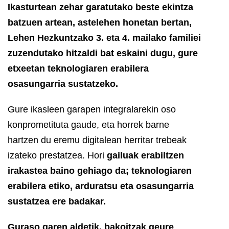
Ikasturtean zehar garatutako beste ekintza
batzuen artean, astelehen honetan bertan,
Lehen Hezkuntzako 3. eta 4. mailako familiei
zuzendutako hitzaldi bat eskaini dugu, gure
etxeetan teknologiaren erabilera
osasungarria sustatzeko.
Gure ikasleen garapen integralarekin oso
konprometituta gaude, eta horrek barne
hartzen du eremu digitalean herritar trebeak
izateko prestatzea. Hori
gailuak erabiltzen
irakastea baino gehiago da;
teknologiaren
erabilera etiko, arduratsu eta osasungarria
sustatzea ere badakar
.
Guraso garen aldetik, bakoitzak geure