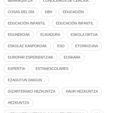
BERRIKUNTZA
CONOCEMOS DE CERCA A...
COSAS DEL DÍA
DBH
EDUCACIÓN
EDUCACIÓN INFANTIL
EDUCACIÓN INFANTIL
EGUNEKOAK
ELIKADURA
ESKOLA ORTUA
ESKOLAZ KANPOKOAK
ESO
ETORKIZUNA
EUROPAR ESPERIENTZIAK
EUSKARA
EXPERTIA
EXTRAESCOLARES
EZAGUTUN DAIGUN...
GIZARTERAKO HEZKUNTZA
HAUR HEZKUNTZA
HEZKUNTZA