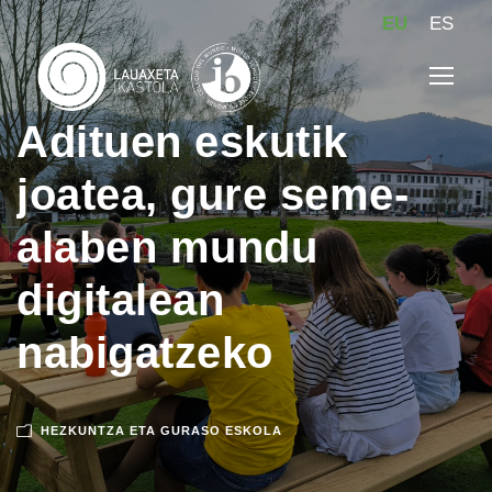
EU
ES
Adituen eskutik
joatea, gure seme-
alaben mundu
digitalean
nabigatzeko
HEZKUNTZA ETA GURASO ESKOLA