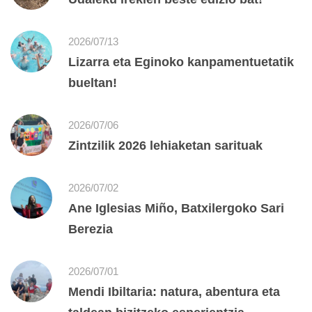
2026/07/13
Lizarra eta Eginoko kanpamentuetatik
bueltan!
2026/07/06
Zintzilik 2026 lehiaketan sarituak
2026/07/02
Ane Iglesias Miño, Batxilergoko Sari
Berezia
2026/07/01
Mendi Ibiltaria: natura, abentura eta