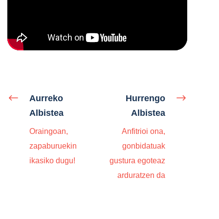
Aurreko
Hurrengo
Albistea
Albistea
Oraingoan,
Anfitrioi ona,
zapaburuekin
gonbidatuak
ikasiko dugu!
gustura egoteaz
arduratzen da