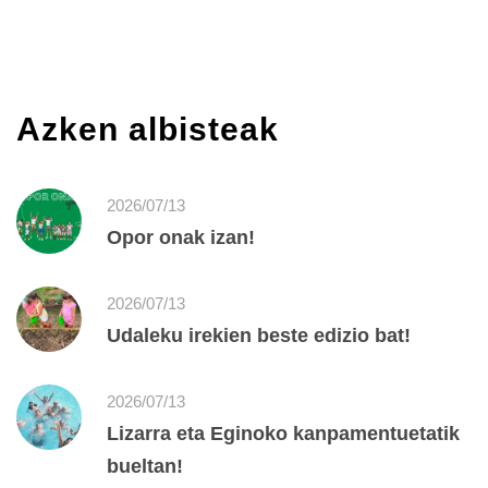
Azken albisteak
2026/07/13
Opor onak izan!
2026/07/13
Udaleku irekien beste edizio bat!
2026/07/13
Lizarra eta Eginoko kanpamentuetatik
bueltan!