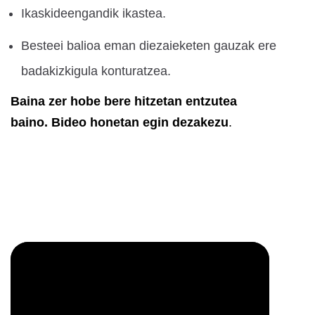
Ikaskideengandik ikastea.
Besteei balioa eman diezaieketen gauzak ere
badakizkigula konturatzea.
Baina zer hobe bere hitzetan entzutea
baino. Bideo honetan egin dezakezu
.