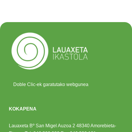
Doble Clic-ek garatutako webgunea
KOKAPENA
Lauaxeta Bº San Migel Auzoa 2
48340 Amorebieta-