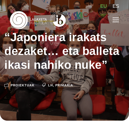
EU
ES
“Japoniera irakats
dezaket… eta balleta
ikasi nahiko nuke”
PROIEKTUAK
LH
,
PRIMARIA