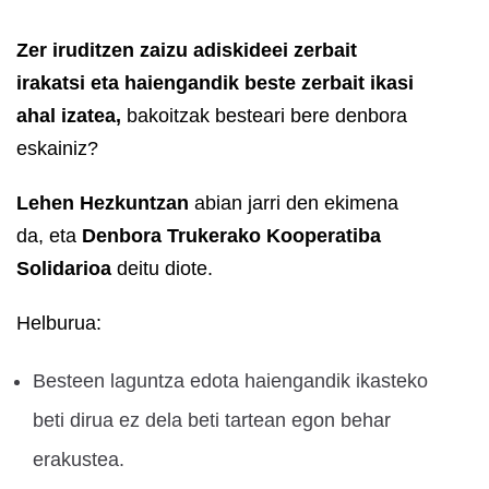
Zer iruditzen zaizu adiskideei zerbait
irakatsi eta haiengandik beste zerbait ikasi
ahal izatea,
bakoitzak besteari bere denbora
eskainiz?
Lehen Hezkuntzan
abian jarri den ekimena
da, eta
Denbora Trukerako Kooperatiba
Solidarioa
deitu diote.
Helburua:
Besteen laguntza edota haiengandik ikasteko
beti dirua ez dela beti tartean egon behar
erakustea.