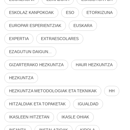
ESKOLAZ KANPOKOAK
ESO
ETORKIZUNA
EUROPAR ESPERIENTZIAK
EUSKARA
EXPERTIA
EXTRAESCOLARES
EZAGUTUN DAIGUN...
GIZARTERAKO HEZKUNTZA
HAUR HEZKUNTZA
HEZKUNTZA
HEZKUNTZA METODOLOGIAK ETA TEKNIKAK
HH
HITZALDIAK ETA TOPAKETAK
IGUALDAD
IKASLEEN HITZETAN
IKASLE OHIAK
INFANTIL
INSTALAZIOAK
KIROLA