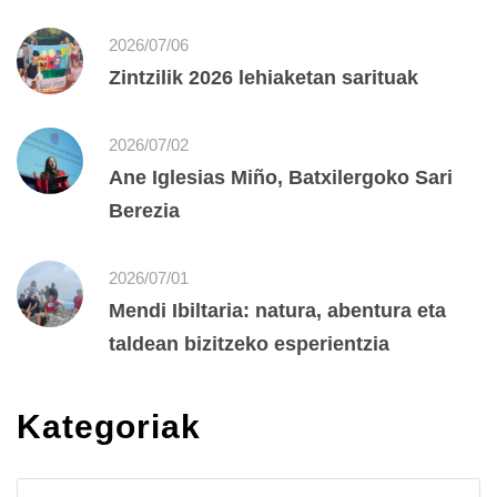
2026/07/06
Zintzilik 2026 lehiaketan sarituak
2026/07/02
Ane Iglesias Miño, Batxilergoko Sari
Berezia
2026/07/01
Mendi Ibiltaria: natura, abentura eta
taldean bizitzeko esperientzia
Kategoriak