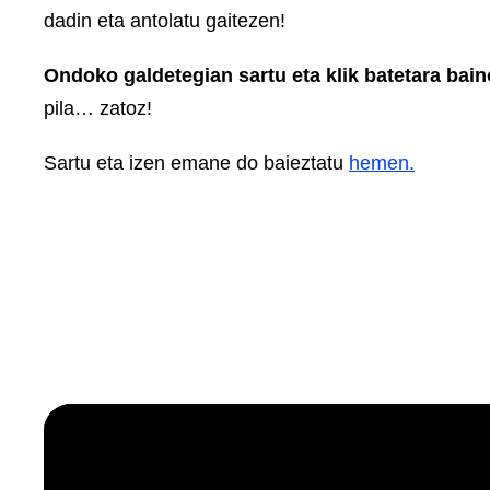
dadin eta antolatu gaitezen!
Ondoko galdetegian sartu eta klik batetara bai
pila… zatoz!
Sartu eta izen emane do baieztatu
hemen.