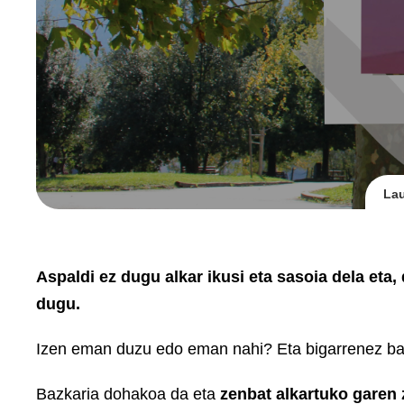
Lau
Aspaldi ez dugu alkar ikusi eta sasoia dela eta,
dugu.
Izen eman duzu edo eman nahi? Eta bigarrenez bai
Bazkaria dohakoa da eta
zenbat alkartuko garen 