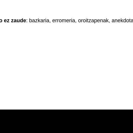
no ez zaude
: bazkaria, erromeria, oroitzapenak, anekdot