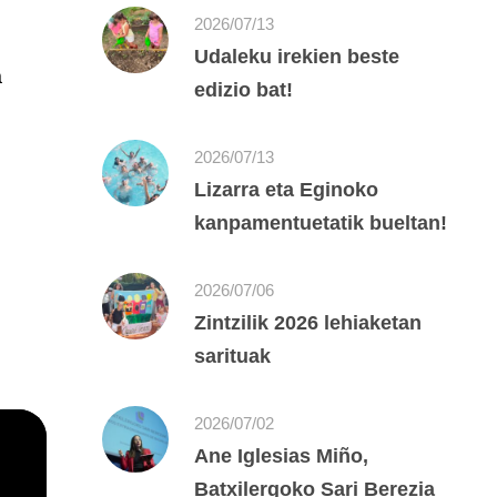
2026/07/13
Udaleku irekien beste
a
edizio bat!
2026/07/13
Lizarra eta Eginoko
kanpamentuetatik bueltan!
2026/07/06
Zintzilik 2026 lehiaketan
sarituak
2026/07/02
Ane Iglesias Miño,
Batxilergoko Sari Berezia