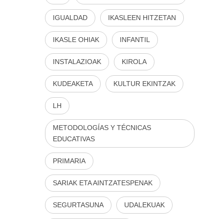
IGUALDAD
IKASLEEN HITZETAN
IKASLE OHIAK
INFANTIL
INSTALAZIOAK
KIROLA
KUDEAKETA
KULTUR EKINTZAK
LH
METODOLOGÍAS Y TÉCNICAS
EDUCATIVAS
PRIMARIA
SARIAK ETA AINTZATESPENAK
SEGURTASUNA
UDALEKUAK