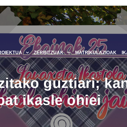
ROIEKTUA
ZERBITZUAK
MATRIKULAZIOAK
I
zitako guztiari; ka
at ikasle ohiei