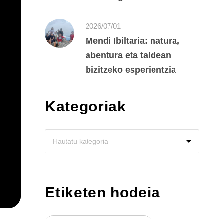
2026/07/01
Mendi Ibiltaria: natura,
abentura eta taldean
bizitzeko esperientzia
Kategoriak
Etiketen hodeia