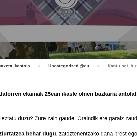
axeta Ikastola
>
Uncategorized @eu
>
Kantu bat, biz
 datorren ekainak 25ean ikasle ohien bazkaria antola
eztatu duzu? Zure zain gaude. Oraindik ere garaiz zaud
ziurtatzea behar dugu
, zatoztenentzako dana prest eg