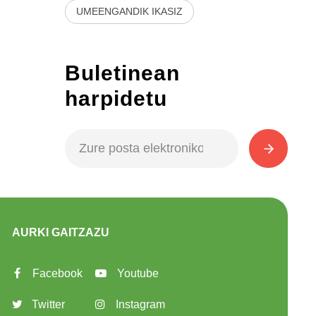
UMEENGANDIK IKASIZ
Buletinean
harpidetu
AURKI GAITZAZU
Facebook
Youtube
Twitter
Instagram