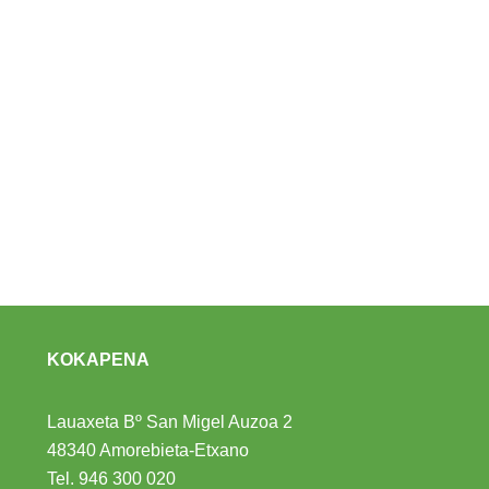
KOKAPENA
Lauaxeta Bº San Migel Auzoa 2
48340 Amorebieta-Etxano
Tel.
946 300 020