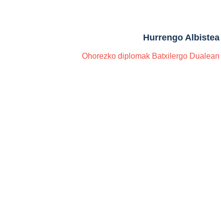
Hurrengo Albistea
Ohorezko diplomak Batxilergo Dualean