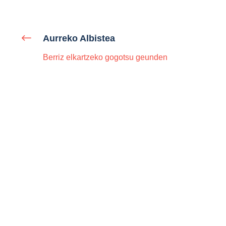
Aurreko Albistea
Berriz elkartzeko gogotsu geunden