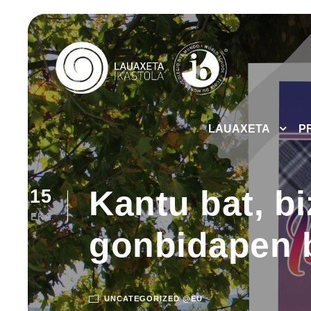
LAUAXETA
P
Kantu bat, bi
15
EKA
gonbidapen b
UNCATEGORIZED @EU