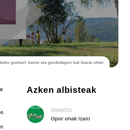
itako guztiari; kantu eta gonbidapen bat ikasle ohiei
Azken albisteak
tu
2026/07/13
e.
Opor onak izan!
on