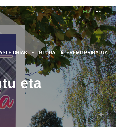
EU
ES
KASLE OHIAK
BLOGA
EREMU PRIBATUA
ntu eta