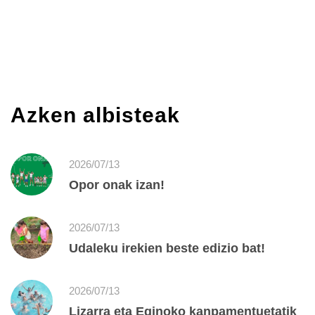
Azken albisteak
2026/07/13
Opor onak izan!
2026/07/13
Udaleku irekien beste edizio bat!
2026/07/13
Lizarra eta Eginoko kanpamentuetatik