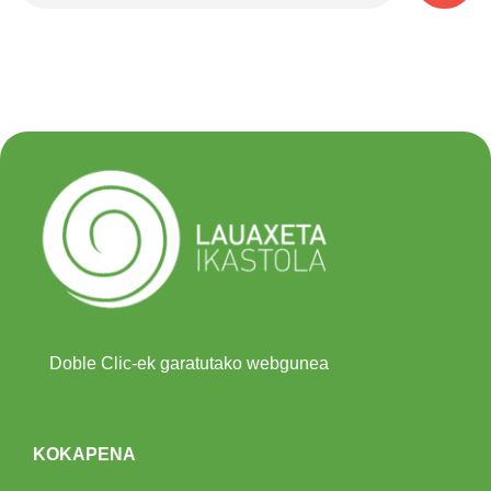
Doble Clic-ek garatutako webgunea
KOKAPENA