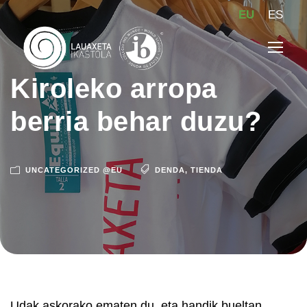
EU
ES
Kiroleko arropa
berria behar duzu?
UNCATEGORIZED @EU
DENDA
,
TIENDA
Udak askorako ematen du, eta handik bueltan