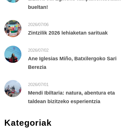
bueltan!
2026/07/06
Zintzilik 2026 lehiaketan sarituak
2026/07/02
Ane Iglesias Miño, Batxilergoko Sari
Berezia
2026/07/01
Mendi Ibiltaria: natura, abentura eta
taldean bizitzeko esperientzia
Kategoriak