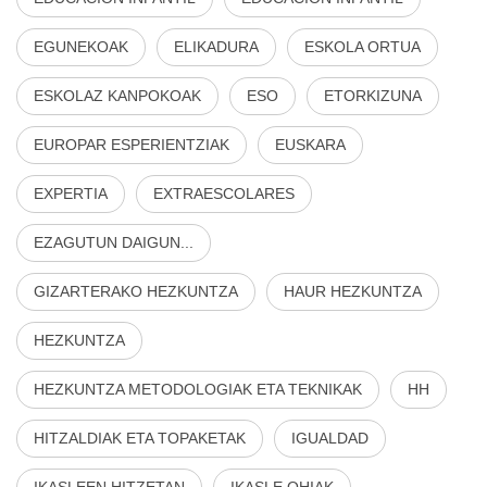
EGUNEKOAK
ELIKADURA
ESKOLA ORTUA
ESKOLAZ KANPOKOAK
ESO
ETORKIZUNA
EUROPAR ESPERIENTZIAK
EUSKARA
EXPERTIA
EXTRAESCOLARES
EZAGUTUN DAIGUN...
GIZARTERAKO HEZKUNTZA
HAUR HEZKUNTZA
HEZKUNTZA
HEZKUNTZA METODOLOGIAK ETA TEKNIKAK
HH
HITZALDIAK ETA TOPAKETAK
IGUALDAD
IKASLEEN HITZETAN
IKASLE OHIAK