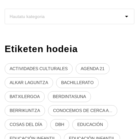
Etiketen hodeia
ACTIVIDADES CULTURALES
AGENDA 21
ALKAR LAGUNTZA
BACHILLERATO
BATXILERGOA
BERDINTASUNA
BERRIKUNTZA
CONOCEMOS DE CERCA A...
COSAS DEL DÍA
DBH
EDUCACIÓN
EDUCACIÓN INFANTIL
EDUCACIÓN INFANTIL