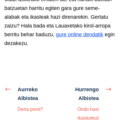
batzuetan harritu egiten gara gure seme-
alabak eta ikasleak hazi direnarekin. Gertatu
zaizu? Hala bada eta Lauaxetako kirol-arropa
berritu behar baduzu,
gure online dendatik
egin
dezakezu.
Aurreko
Hurrengo
Albistea
Albistea
Dena prest?
Ondo hasi
ikasturtea!