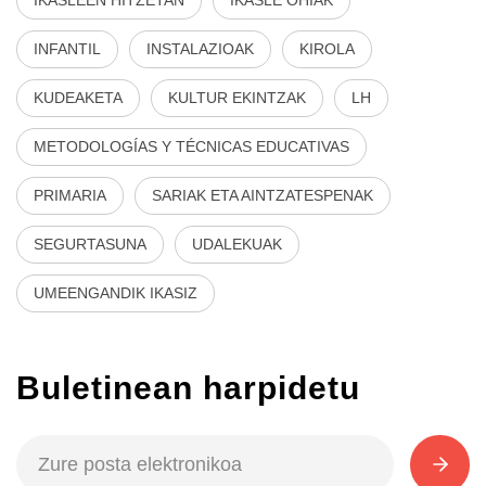
INFANTIL
INSTALAZIOAK
KIROLA
KUDEAKETA
KULTUR EKINTZAK
LH
METODOLOGÍAS Y TÉCNICAS EDUCATIVAS
PRIMARIA
SARIAK ETA AINTZATESPENAK
SEGURTASUNA
UDALEKUAK
UMEENGANDIK IKASIZ
Buletinean harpidetu