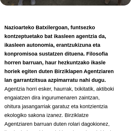
Nazioarteko Batxilergoan, funtsezko
kontzeptuetako bat ikasleen agentzia da,
ikasleen autonomia, erantzukizuna eta
konpromisoa sustatzen dituena. Filosofia
horren barruan, haur hezkuntzako ikasle
horiek egiten duten Birziklapen Agentziaren
lan garrantzitsua azpimarratu nahi dugu.
Agentzia horri esker, haurrak, txikitatik, aktiboki
engaiatzen dira ingurumenaren zaintzan,
ohitura jasangarriak garatuz eta kontzientzia
ekologiko sakona izanez. Birziklatze
Agentziaren barruan duten rolari dagokionez,