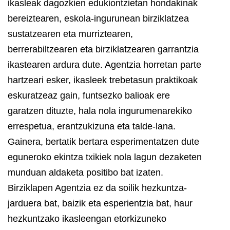
ikasleak dagozkien edukiontzietan hondakinak
bereiztearen, eskola-ingurunean birziklatzea
sustatzearen eta murriztearen,
berrerabiltzearen eta birziklatzearen garrantzia
ikastearen ardura dute.
Agentzia horretan parte
hartzeari esker, ikasleek trebetasun praktikoak
eskuratzeaz gain, funtsezko balioak ere
garatzen dituzte, hala nola ingurumenarekiko
errespetua, erantzukizuna eta talde-lana.
Gainera, bertatik bertara esperimentatzen dute
eguneroko ekintza txikiek nola lagun dezaketen
munduan aldaketa positibo bat izaten.
Birziklapen Agentzia ez da soilik hezkuntza-
jarduera bat, baizik eta esperientzia bat, haur
hezkuntzako ikasleengan etorkizuneko