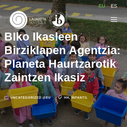
EU
ES
BIko Ikasleen
Birziklapen Agentzia:
Planeta Haurtzarotik
Zaintzen Ikasiz
UNCATEGORIZED @EU
HH
,
INFANTIL