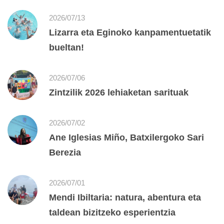
2026/07/13
Lizarra eta Eginoko kanpamentuetatik
bueltan!
2026/07/06
Zintzilik 2026 lehiaketan sarituak
2026/07/02
Ane Iglesias Miño, Batxilergoko Sari
Berezia
2026/07/01
Mendi Ibiltaria: natura, abentura eta
taldean bizitzeko esperientzia