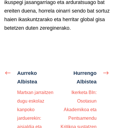
ikuspegi jasangarriago eta arduratsuago bat
ereiten duena, horrela oinarri sendo bat sortuz
haien ikaskuntzarako eta herritar global gisa
betetzen duten zereginerako.
Aurreko
Hurrengo
Albistea
Albistea
Martxan jarraitzen
Ikerketa BIn:
dugu eskolaz
Osotasun
kanpoko
Akademikoa eta
jarduerekin:
Pentsamendu
aisialdia eta
Kritikoa sustatzen