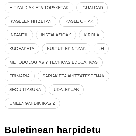
HITZALDIAK ETA TOPAKETAK
IGUALDAD
IKASLEEN HITZETAN
IKASLE OHIAK
INFANTIL
INSTALAZIOAK
KIROLA
KUDEAKETA
KULTUR EKINTZAK
LH
METODOLOGÍAS Y TÉCNICAS EDUCATIVAS
PRIMARIA
SARIAK ETA AINTZATESPENAK
SEGURTASUNA
UDALEKUAK
UMEENGANDIK IKASIZ
Buletinean harpidetu