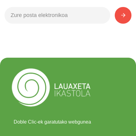
Doble Clic-ek garatutako webgunea