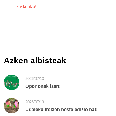
ikaskuntza!
Azken albisteak
2026/07/13
Opor onak izan!
2026/07/13
Udaleku irekien beste edizio bat!