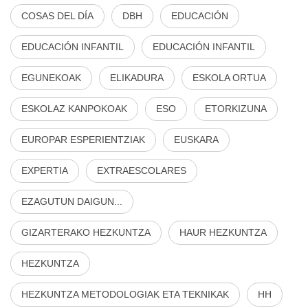
COSAS DEL DÍA
DBH
EDUCACIÓN
EDUCACIÓN INFANTIL
EDUCACIÓN INFANTIL
EGUNEKOAK
ELIKADURA
ESKOLA ORTUA
ESKOLAZ KANPOKOAK
ESO
ETORKIZUNA
EUROPAR ESPERIENTZIAK
EUSKARA
EXPERTIA
EXTRAESCOLARES
EZAGUTUN DAIGUN...
GIZARTERAKO HEZKUNTZA
HAUR HEZKUNTZA
HEZKUNTZA
HEZKUNTZA METODOLOGIAK ETA TEKNIKAK
HH