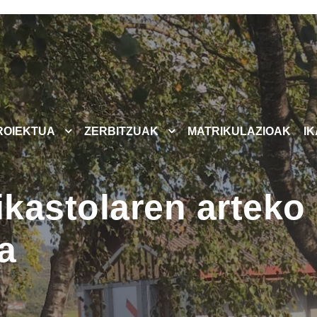
ROIEKTUA
ZERBITZUAK
MATRIKULAZIOAK
I
 ikastolaren artek
a