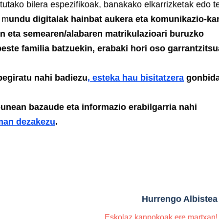
lotutako bilera espezifikoak, banakako elkarrizketak edo t
, m
undu digitalak hainbat aukera eta komunikazio-ka
kin eta semearen/alabaren matrikulazioari buruzko
este familia batzuekin, erabaki hori oso garrantzitsu
begiratu nahi badiezu
, esteka hau bisitatzera
gonbida
unean bazaude eta informazio erabilgarria nahi
eman dezakezu
.
Hurrengo Albistea
Eskolaz kanpokoak ere martxan!