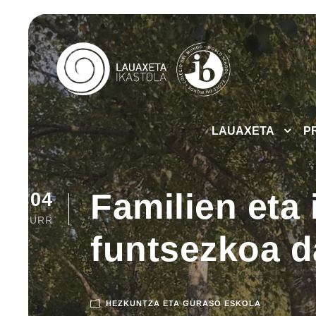
LAUAXETA
P
Familien eta
04
URR
funtsezkoa d
HEZKUNTZA ETA GURASO ESKOLA