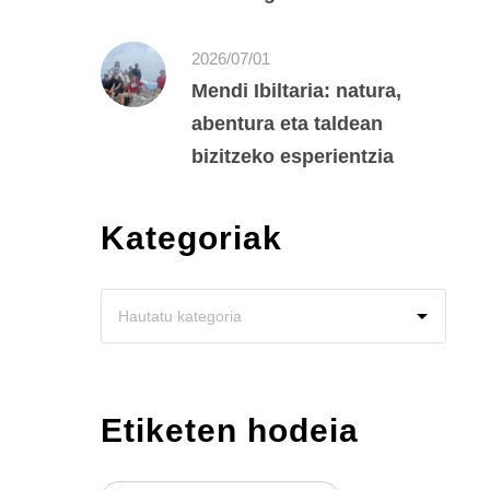
2026/07/01
Mendi Ibiltaria: natura,
abentura eta taldean
bizitzeko esperientzia
Kategoriak
Etiketen hodeia