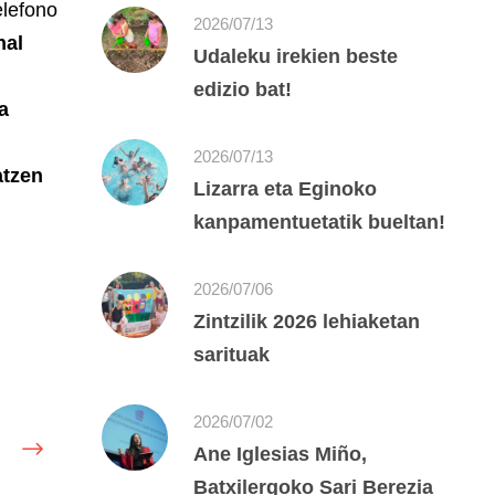
elefono
2026/07/13
nal
Udaleku irekien beste
edizio bat!
a
2026/07/13
tzen
Lizarra eta Eginoko
kanpamentuetatik bueltan!
2026/07/06
Zintzilik 2026 lehiaketan
sarituak
2026/07/02
Ane Iglesias Miño,
Batxilergoko Sari Berezia