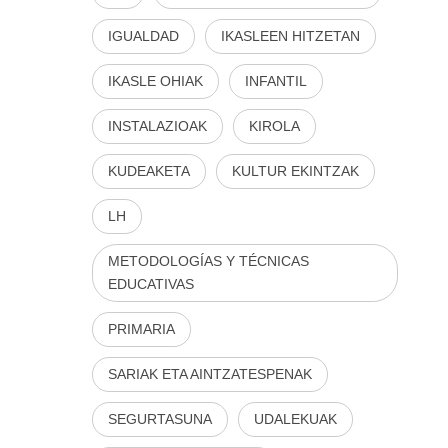
IGUALDAD
IKASLEEN HITZETAN
IKASLE OHIAK
INFANTIL
INSTALAZIOAK
KIROLA
KUDEAKETA
KULTUR EKINTZAK
LH
METODOLOGÍAS Y TÉCNICAS
EDUCATIVAS
PRIMARIA
SARIAK ETA AINTZATESPENAK
SEGURTASUNA
UDALEKUAK