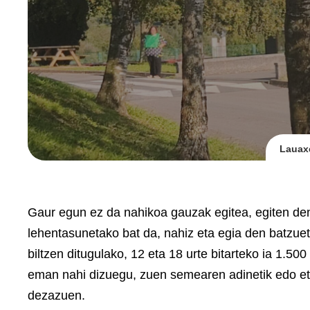
Lauaxe
Gaur egun ez da nahikoa gauzak egitea, egiten den
lehentasunetako bat da, nahiz eta egia den batzuet
biltzen ditugulako, 12 eta 18 urte bitarteko ia 1.500
eman nahi dizuegu, zuen semearen adinetik edo eta
dezazuen.