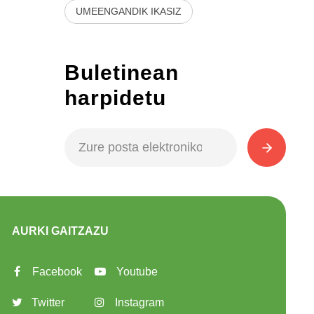
UMEENGANDIK IKASIZ
Buletinean
harpidetu
AURKI GAITZAZU
Facebook
Youtube
Twitter
Instagram