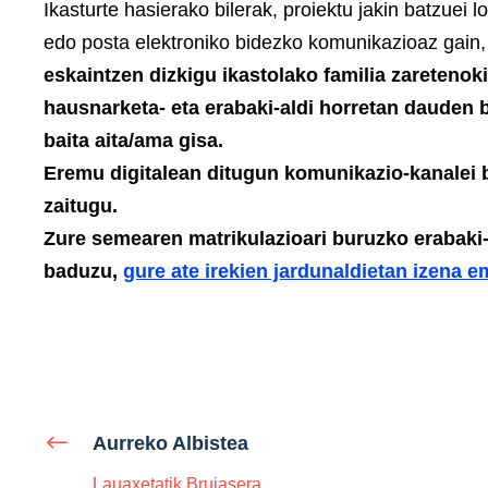
Ikasturte hasierako bilerak, proiektu jakin batzuei 
edo posta elektroniko bidezko komunikazioaz gain
eskaintzen dizkigu ikastolako familia zareteno
hausnarketa- eta erabaki-aldi horretan dauden b
baita aita/ama gisa.
Eremu digitalean ditugun komunikazio-kanalei 
zaitugu.
Zure semearen matrikulazioari buruzko erabaki-
baduzu,
gure ate irekien jardunaldietan izena 
Aurreko Albistea
Lauaxetatik Brujasera