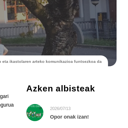
n eta ikastolaren arteko komunikazioa funtsezkoa da
Azken albisteak
gari
ingurua
2026/07/13
Opor onak izan!