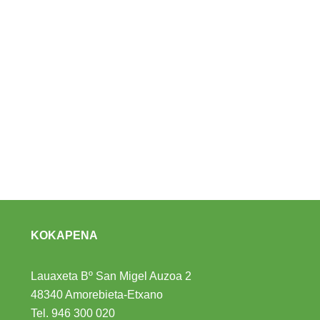
KOKAPENA
Lauaxeta Bº San Migel Auzoa 2
48340 Amorebieta-Etxano
Tel.
946 300 020