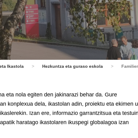
ta Ikastola
>
Hezkuntza eta guraso eskola
>
Familie
a eta nola egiten den jakinarazi behar da. Gure
an konplexua dela, ikastolan adin, proiektu eta ekimen u
 ikaslerekin. Izan ere, informazio garrantzitsua eta testu
patik haratago ikastolaren ikuspegi globalagoa izan