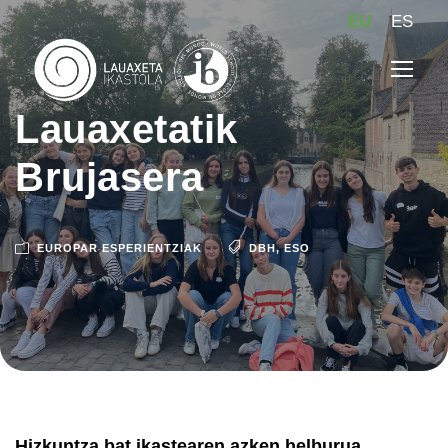
EU
ES
Lauaxetatik
Brujasera
EUROPAR ESPERIENTZIAK
DBH
,
ESO
Hizkuntza bat ikastearen azken helburua