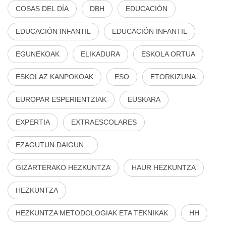
COSAS DEL DÍA
DBH
EDUCACIÓN
EDUCACIÓN INFANTIL
EDUCACIÓN INFANTIL
EGUNEKOAK
ELIKADURA
ESKOLA ORTUA
ESKOLAZ KANPOKOAK
ESO
ETORKIZUNA
EUROPAR ESPERIENTZIAK
EUSKARA
EXPERTIA
EXTRAESCOLARES
EZAGUTUN DAIGUN...
GIZARTERAKO HEZKUNTZA
HAUR HEZKUNTZA
HEZKUNTZA
HEZKUNTZA METODOLOGIAK ETA TEKNIKAK
HH