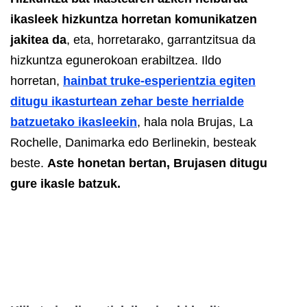
ikasleek hizkuntza horretan komunikatzen
jakitea da
, eta, horretarako, garrantzitsua da
hizkuntza egunerokoan erabiltzea.
Ildo
horretan,
hainbat truke-esperientzia egiten
ditugu ikasturtean zehar beste herrialde
batzuetako ikasleekin
, hala nola Brujas, La
Rochelle, Danimarka edo Berlinekin, besteak
beste.
Aste honetan bertan, Brujasen ditugu
gure ikasle batzuk.