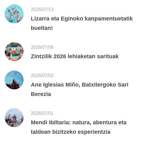
2026/07/13
Lizarra eta Eginoko kanpamentuetatik
bueltan!
2026/07/06
Zintzilik 2026 lehiaketan sarituak
2026/07/02
Ane Iglesias Miño, Batxilergoko Sari
Berezia
2026/07/01
Mendi Ibiltaria: natura, abentura eta
taldean bizitzeko esperientzia