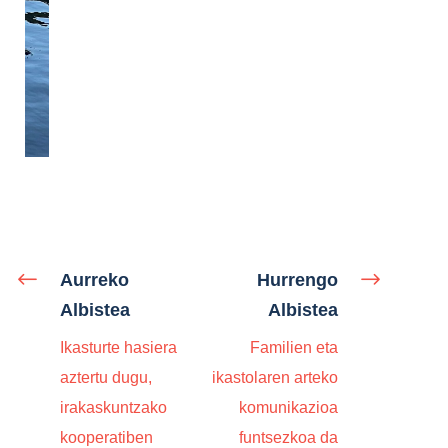
Aurreko
Hurrengo
Albistea
Albistea
Ikasturte hasiera
Familien eta
aztertu dugu,
ikastolaren arteko
irakaskuntzako
komunikazioa
kooperatiben
funtsezkoa da