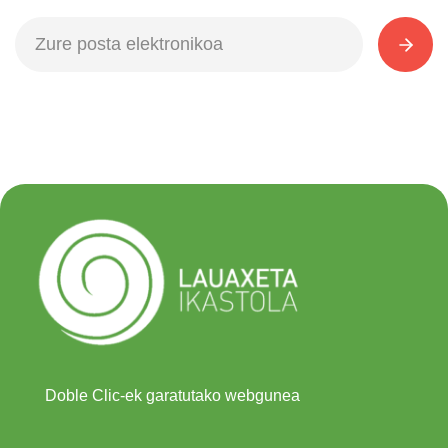
Doble Clic-ek garatutako webgunea