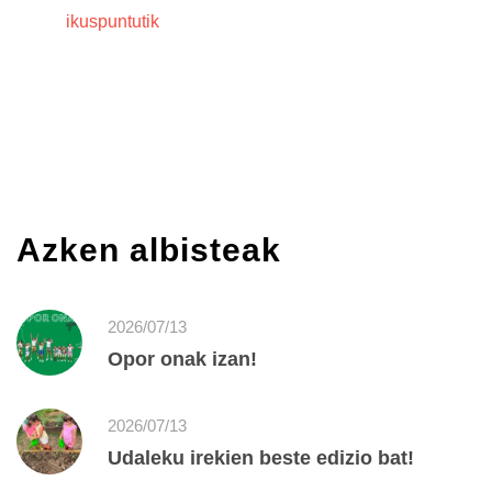
ikuspuntutik
Azken albisteak
2026/07/13
Opor onak izan!
2026/07/13
Udaleku irekien beste edizio bat!