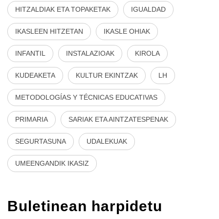
HITZALDIAK ETA TOPAKETAK
IGUALDAD
IKASLEEN HITZETAN
IKASLE OHIAK
INFANTIL
INSTALAZIOAK
KIROLA
KUDEAKETA
KULTUR EKINTZAK
LH
METODOLOGÍAS Y TÉCNICAS EDUCATIVAS
PRIMARIA
SARIAK ETA AINTZATESPENAK
SEGURTASUNA
UDALEKUAK
UMEENGANDIK IKASIZ
Buletinean harpidetu