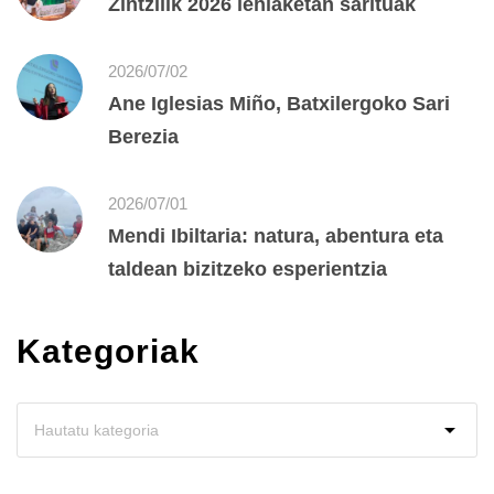
Zintzilik 2026 lehiaketan sarituak
2026/07/02
Ane Iglesias Miño, Batxilergoko Sari
Berezia
2026/07/01
Mendi Ibiltaria: natura, abentura eta
taldean bizitzeko esperientzia
Kategoriak