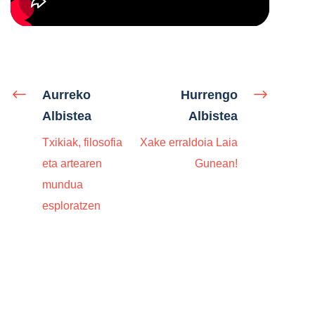
Aurreko
Hurrengo
Albistea
Albistea
Txikiak, filosofia
Xake erraldoia Laia
eta artearen
Gunean!
mundua
esploratzen