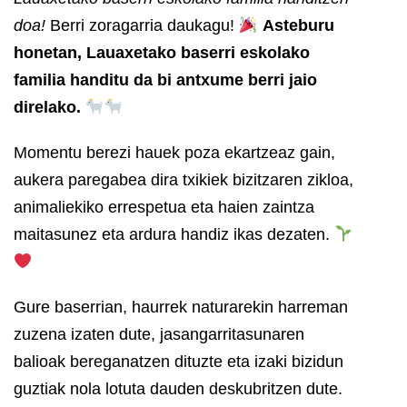
doa!
Berri zoragarria daukagu!
Asteburu
honetan, Lauaxetako baserri eskolako
familia handitu da bi antxume berri jaio
direlako.
Momentu berezi hauek poza ekartzeaz gain,
aukera paregabea dira txikiek bizitzaren zikloa,
animaliekiko errespetua eta haien zaintza
maitasunez eta ardura handiz ikas dezaten.
Gure baserrian, haurrek naturarekin harreman
zuzena izaten dute, jasangarritasunaren
balioak bereganatzen dituzte eta izaki bizidun
guztiak nola lotuta dauden deskubritzen dute.