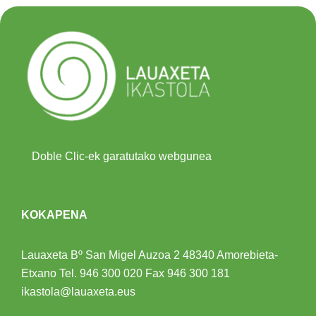
Doble Clic-ek garatutako webgunea
KOKAPENA
Lauaxeta Bº San Migel Auzoa 2
48340 Amorebieta-
Etxano
Tel.
946 300 020
Fax 946 300 181
ikastola@lauaxeta.eus