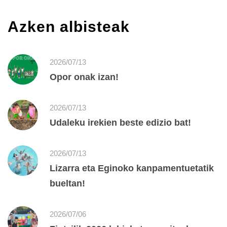
Azken albisteak
2026/07/13
Opor onak izan!
2026/07/13
Udaleku irekien beste edizio bat!
2026/07/13
Lizarra eta Eginoko kanpamentuetatik
bueltan!
2026/07/06