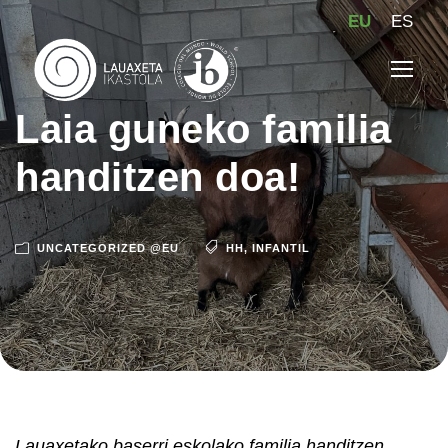
EU
ES
Laia guneko familia
handitzen doa!
UNCATEGORIZED @EU
HH
,
INFANTIL
Lauaxetako baserri eskolako familia handitzen