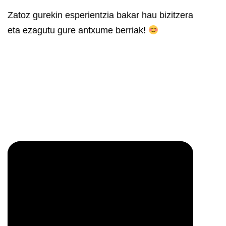
Zatoz gurekin esperientzia bakar hau bizitzera
eta ezagutu gure antxume berriak!