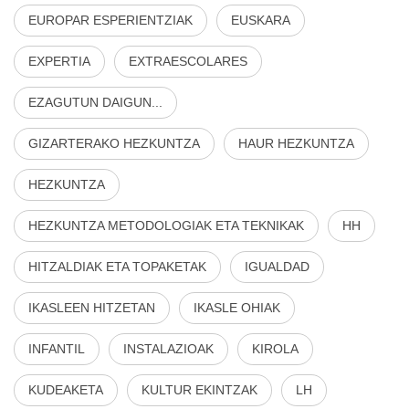
EUROPAR ESPERIENTZIAK
EUSKARA
EXPERTIA
EXTRAESCOLARES
EZAGUTUN DAIGUN...
GIZARTERAKO HEZKUNTZA
HAUR HEZKUNTZA
HEZKUNTZA
HEZKUNTZA METODOLOGIAK ETA TEKNIKAK
HH
HITZALDIAK ETA TOPAKETAK
IGUALDAD
IKASLEEN HITZETAN
IKASLE OHIAK
INFANTIL
INSTALAZIOAK
KIROLA
KUDEAKETA
KULTUR EKINTZAK
LH