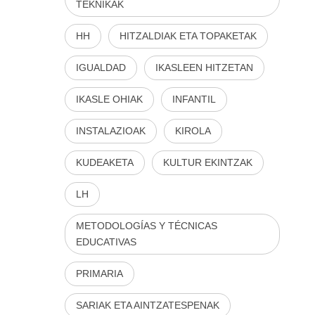
TEKNIKAK
HH
HITZALDIAK ETA TOPAKETAK
IGUALDAD
IKASLEEN HITZETAN
IKASLE OHIAK
INFANTIL
INSTALAZIOAK
KIROLA
KUDEAKETA
KULTUR EKINTZAK
LH
METODOLOGÍAS Y TÉCNICAS
EDUCATIVAS
PRIMARIA
SARIAK ETA AINTZATESPENAK