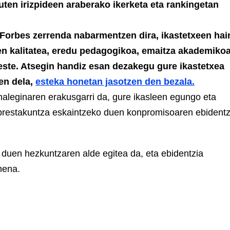
duten irizpideen araberako ikerketa eta rankingetan
 Forbes zerrenda nabarmentzen dira, ikastetxeen hai
leen kalitatea, eredu pedagogikoa, emaitza akademiko
beste. Atsegin handiz esan dezakegu gure ikastetxea
en dela,
esteka honetan jasotzen den bezala.
aleginaren erakusgarri da, gure ikasleen egungo eta
 prestakuntza eskaintzeko duen konpromisoaren ebidentz
 duen hezkuntzaren alde egitea da, eta ebidentzia
nena.