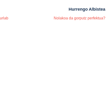
Hurrengo Albistea
urlab
Nolakoa da gorputz perfektua?