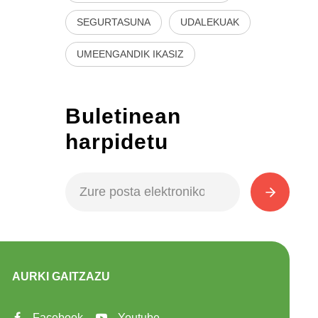
SEGURTASUNA
UDALEKUAK
UMEENGANDIK IKASIZ
Buletinean
harpidetu
AURKI GAITZAZU
Facebook
Youtube