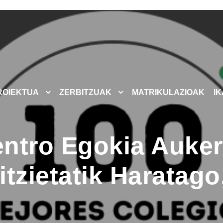
ROIEKTUA
ZERBITZUAK
MATRIKULAZIOAK
I
ntro Egokia Auker
ritzietatik Haratag