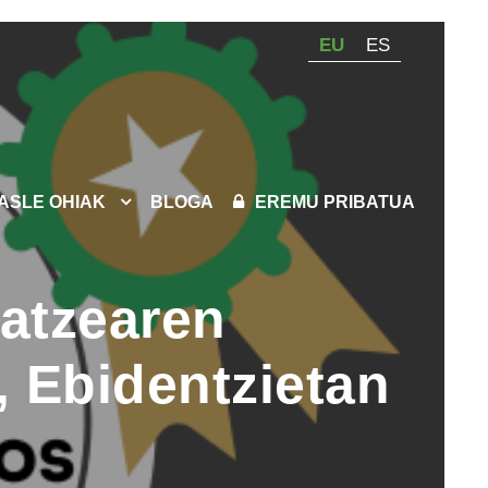
EU
ES
KASLE OHIAK
BLOGA
EREMU PRIBATUA
atzearen
o, Ebidentzietan