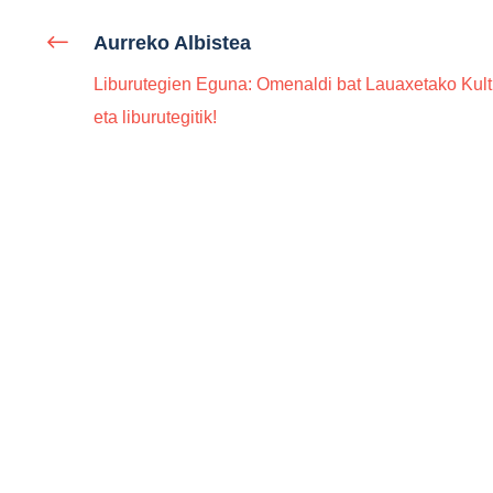
Aurreko Albistea
Liburutegien Eguna: Omenaldi bat Lauaxetako Kult
eta liburutegitik!