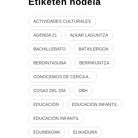
Etiketen hodeia
ACTIVIDADES CULTURALES
AGENDA 21
ALKAR LAGUNTZA
BACHILLERATO
BATXILERGOA
BERDINTASUNA
BERRIKUNTZA
CONOCEMOS DE CERCA A...
COSAS DEL DÍA
DBH
EDUCACIÓN
EDUCACIÓN INFANTIL
EDUCACIÓN INFANTIL
EGUNEKOAK
ELIKADURA