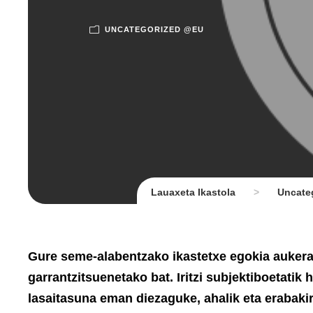
UNCATEGORIZED @EU
Lauaxeta Ikastola
>
Uncate
Gure seme-alabentzako ikastetxe egokia aukera
garrantzitsuenetako bat. Iritzi subjektiboetatik
lasaitasuna eman diezaguke, ahalik eta erabaki