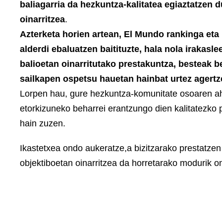
baliagarria da hezkuntza-kalitatea egiaztatzen 
oinarritzea
.
Azterketa horien artean, El Mundo rankinga eta
alderdi ebaluatzen baitituzte, hala nola irakas
balioetan oinarritutako prestakuntza, besteak 
sailkapen ospetsu hauetan hainbat urtez agertz
Lorpen hau, gure hezkuntza-komunitate osoaren ah
etorkizuneko beharrei erantzungo dien kalitatezko
hain zuzen.
Ikastetxea ondo aukeratze,a bizitzarako prestatzen
objektiboetan oinarritzea da horretarako modurik o