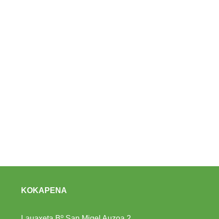
KOKAPENA
Lauaxeta Bº San Migel Auzoa 2