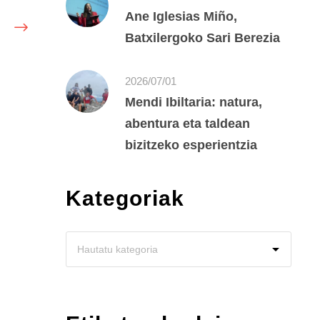
Ane Iglesias Miño,
Batxilergoko Sari Berezia
2026/07/01
Mendi Ibiltaria: natura,
abentura eta taldean
bizitzeko esperientzia
Kategoriak