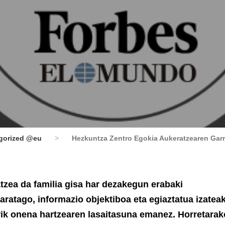
gorized @eu
>
Hezkuntza Zentro Egokia Aukeratzearen Garran
tzea da familia gisa har dezakegun erabaki
 haratago, informazio objektiboa eta egiaztatua izatea
rik onena hartzearen lasaitasuna emanez. Horretarak