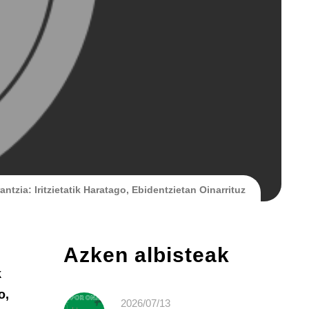
tzia: Iritzietatik Haratago, Ebidentzietan Oinarrituz
Azken albisteak
k
o,
2026/07/13