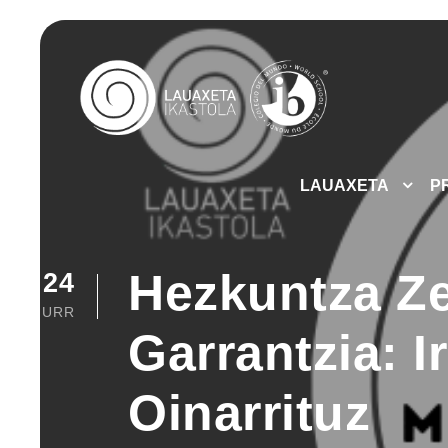
LAUAXETA
P
Hezkuntza Ze
24
URR
Garrantzia: I
Oinarrituz