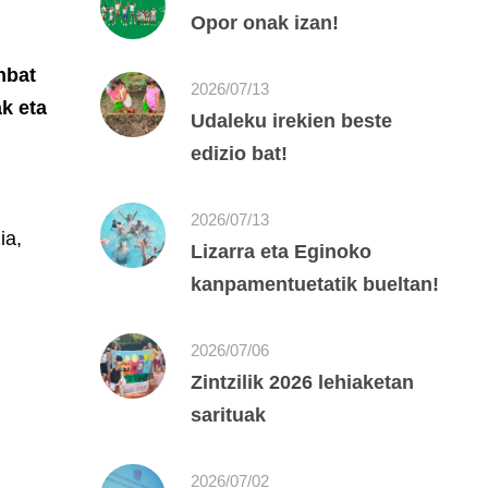
Opor onak izan!
nbat
2026/07/13
ak eta
Udaleku irekien beste
edizio bat!
2026/07/13
ia,
Lizarra eta Eginoko
kanpamentuetatik bueltan!
2026/07/06
Zintzilik 2026 lehiaketan
sarituak
2026/07/02