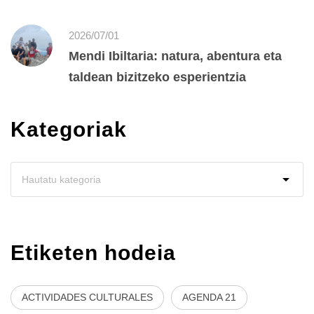
2026/07/01
Mendi Ibiltaria: natura, abentura eta
taldean bizitzeko esperientzia
Kategoriak
Etiketen hodeia
ACTIVIDADES CULTURALES
AGENDA 21