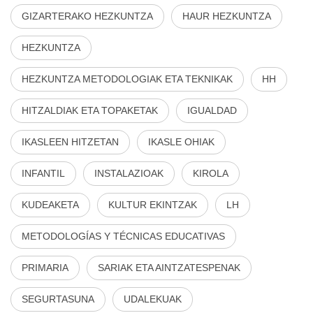
GIZARTERAKO HEZKUNTZA
HAUR HEZKUNTZA
HEZKUNTZA
HEZKUNTZA METODOLOGIAK ETA TEKNIKAK
HH
HITZALDIAK ETA TOPAKETAK
IGUALDAD
IKASLEEN HITZETAN
IKASLE OHIAK
INFANTIL
INSTALAZIOAK
KIROLA
KUDEAKETA
KULTUR EKINTZAK
LH
METODOLOGÍAS Y TÉCNICAS EDUCATIVAS
PRIMARIA
SARIAK ETA AINTZATESPENAK
SEGURTASUNA
UDALEKUAK