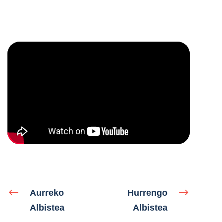
Aurreko
Hurrengo
Albistea
Albistea