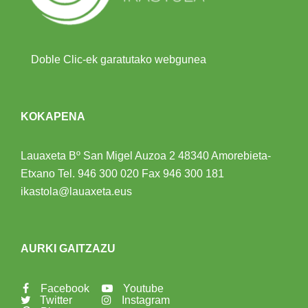
Doble Clic-ek garatutako webgunea
KOKAPENA
Lauaxeta Bº San Migel Auzoa 2
48340 Amorebieta-
Etxano
Tel.
946 300 020
Fax 946 300 181
ikastola@lauaxeta.eus
AURKI GAITZAZU
Facebook
Youtube
Twitter
Instagram