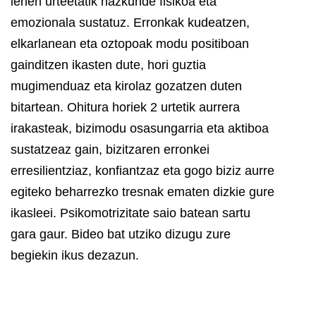
lehen urteetatik hazkunde fisikoa eta
emozionala sustatuz. Erronkak kudeatzen,
elkarlanean eta oztopoak modu positiboan
gainditzen ikasten dute, hori guztia
mugimenduaz eta kirolaz gozatzen duten
bitartean.
Ohitura horiek 2 urtetik aurrera
irakasteak, bizimodu osasungarria eta aktiboa
sustatzeaz gain, bizitzaren erronkei
erresilientziaz, konfiantzaz eta gogo biziz aurre
egiteko beharrezko tresnak ematen dizkie gure
ikasleei.
Psikomotrizitate saio batean sartu
gara gaur. Bideo bat utziko dizugu zure
begiekin ikus dezazun.