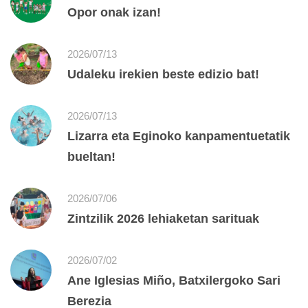
Opor onak izan!
2026/07/13
Udaleku irekien beste edizio bat!
2026/07/13
Lizarra eta Eginoko kanpamentuetatik
bueltan!
2026/07/06
Zintzilik 2026 lehiaketan sarituak
2026/07/02
Ane Iglesias Miño, Batxilergoko Sari
Berezia