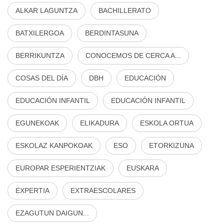
ALKAR LAGUNTZA
BACHILLERATO
BATXILERGOA
BERDINTASUNA
BERRIKUNTZA
CONOCEMOS DE CERCA A...
COSAS DEL DÍA
DBH
EDUCACIÓN
EDUCACIÓN INFANTIL
EDUCACIÓN INFANTIL
EGUNEKOAK
ELIKADURA
ESKOLA ORTUA
ESKOLAZ KANPOKOAK
ESO
ETORKIZUNA
EUROPAR ESPERIENTZIAK
EUSKARA
EXPERTIA
EXTRAESCOLARES
EZAGUTUN DAIGUN...