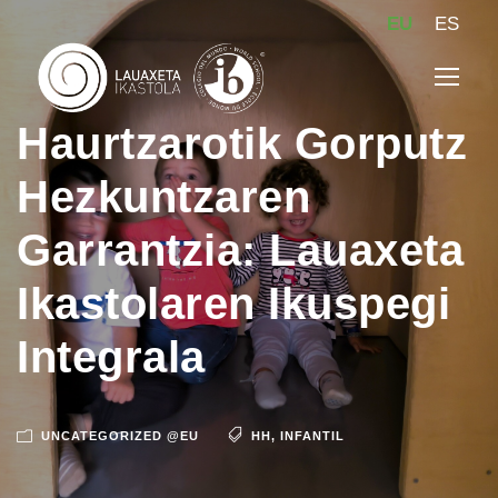
EU
ES
Haurtzarotik Gorputz
Hezkuntzaren
Garrantzia: Lauaxeta
Ikastolaren Ikuspegi
Integrala
UNCATEGORIZED @EU
HH
,
INFANTIL