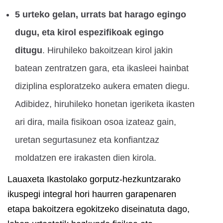
5 urteko gelan, urrats bat harago egingo
dugu, eta kirol espezifikoak egingo
ditugu
. Hiruhileko bakoitzean kirol jakin
batean zentratzen gara, eta ikasleei hainbat
diziplina esploratzeko aukera ematen diegu.
Adibidez, hiruhileko honetan igeriketa ikasten
ari dira, maila fisikoan osoa izateaz gain,
uretan segurtasunez eta konfiantzaz
moldatzen ere irakasten dien kirola.
Lauaxeta Ikastolako gorputz-hezkuntzarako
ikuspegi integral hori haurren garapenaren
etapa bakoitzera egokitzeko diseinatuta dago,