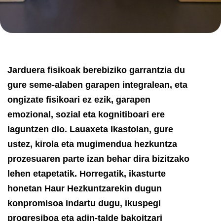
Jarduera fisikoak berebiziko garrantzia du
gure seme-alaben garapen integralean, eta
ongizate fisikoari ez ezik, garapen
emozional, sozial eta kognitiboari ere
laguntzen dio. Lauaxeta Ikastolan, gure
ustez, kirola eta mugimendua hezkuntza
prozesuaren parte izan behar dira bizitzako
lehen etapetatik. Horregatik, ikasturte
honetan Haur Hezkuntzarekin dugun
konpromisoa indartu dugu, ikuspegi
progresiboa eta adin-talde bakoitzari