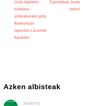
Gailu digitalen
Egonaldiak: beste
erabilera
behin!
arduratsurako gida:
Ikaskuntzari
lagunduz Lauaxeta
Ikastolan
Azken albisteak
2026/07/13