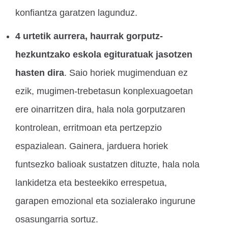
konfiantza garatzen lagunduz.
4 urtetik aurrera, haurrak gorputz-
hezkuntzako eskola egituratuak jasotzen
hasten dira
. Saio horiek mugimenduan ez
ezik, mugimen-trebetasun konplexuagoetan
ere oinarritzen dira, hala nola gorputzaren
kontrolean, erritmoan eta pertzepzio
espazialean. Gainera, jarduera horiek
funtsezko balioak sustatzen dituzte, hala nola
lankidetza eta besteekiko errespetua,
garapen emozional eta sozialerako ingurune
osasungarria sortuz.