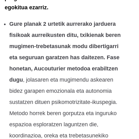
egokitua ezarriz.
Gure planak 2 urtetik aurrerako jarduera
fisikoak aurreikusten ditu, txikienak beren
mugimen-trebetasunak modu dibertigarri
eta seguruan garatzen has daitezen. Fase
honetan, Aucouturier metodoa erabiltzen
dugu
, jolasaren eta mugimendu askearen
bidez garapen emozionala eta autonomia
sustatzen dituen psikomotrizitate-ikuspegia.
Metodo horrek beren gorputza eta inguruko
espazioa esploratzen laguntzen die,
koordinazioa, oreka eta trebetasunekiko