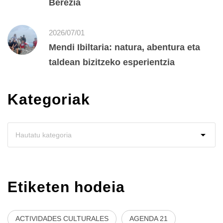
Berezia
2026/07/01
Mendi Ibiltaria: natura, abentura eta
taldean bizitzeko esperientzia
Kategoriak
Etiketen hodeia
ACTIVIDADES CULTURALES
AGENDA 21