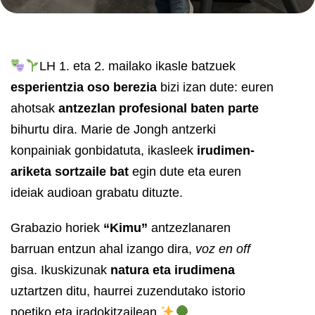
LH 1. eta 2. mailako ikasle batzuek
esperientzia oso berezia
bizi izan dute: euren
ahotsak
antzezlan profesional baten parte
bihurtu dira. Marie de Jongh antzerki
konpainiak gonbidatuta, ikasleek
irudimen-
ariketa sortzaile bat
egin dute eta euren
ideiak audioan grabatu dituzte.
Grabazio horiek
“Kimu”
antzezlanaren
barruan entzun ahal izango dira,
voz en off
gisa. Ikuskizunak
natura eta irudimena
uztartzen ditu, haurrei zuzendutako istorio
poetiko eta iradokitzailean
.