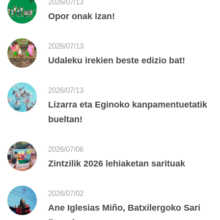
2026/07/13
Opor onak izan!
2026/07/13
Udaleku irekien beste edizio bat!
2026/07/13
Lizarra eta Eginoko kanpamentuetatik
bueltan!
2026/07/06
Zintzilik 2026 lehiaketan sarituak
2026/07/02
Ane Iglesias Miño, Batxilergoko Sari