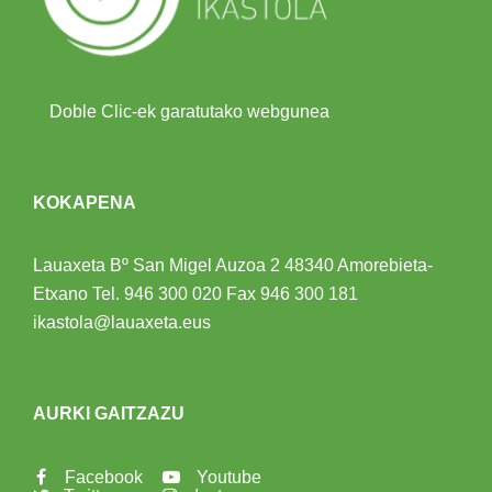
Doble Clic-ek garatutako webgunea
KOKAPENA
Lauaxeta Bº San Migel Auzoa 2
48340 Amorebieta-
Etxano
Tel.
946 300 020
Fax 946 300 181
ikastola@lauaxeta.eus
AURKI GAITZAZU
Facebook
Youtube