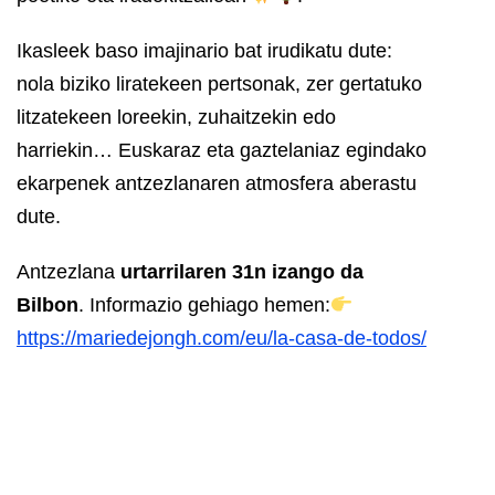
Ikasleek baso imajinario bat irudikatu dute:
nola biziko liratekeen pertsonak, zer gertatuko
litzatekeen loreekin, zuhaitzekin edo
harriekin… Euskaraz eta gaztelaniaz egindako
ekarpenek antzezlanaren atmosfera aberastu
dute.
Antzezlana
urtarrilaren 31n izango da
Bilbon
. Informazio gehiago hemen:
https://mariedejongh.com/eu/la-casa-de-todos/