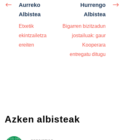
Aurreko
Hurrengo
Albistea
Albistea
Etxetik
Bigarren bizitzadun
ekintzailetza
jostailuak: gaur
ereiten
Kooperara
entregatu ditugu
Azken albisteak