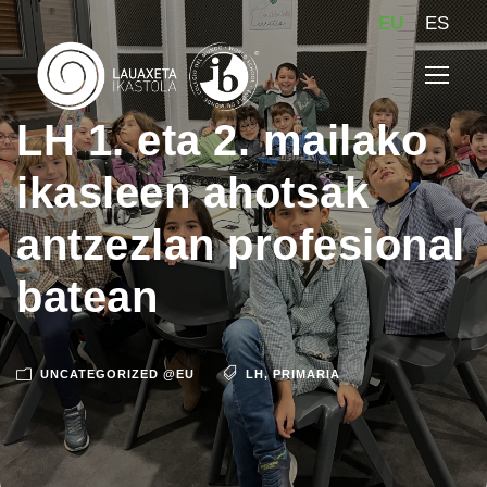
EU
ES
LH 1. eta 2. mailako
ikasleen ahotsak
antzezlan profesional
batean
UNCATEGORIZED @EU
LH
,
PRIMARIA