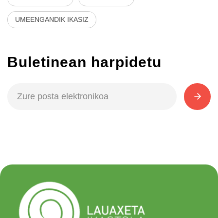
UMEENGANDIK IKASIZ
Buletinean harpidetu