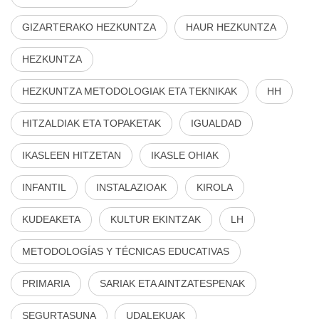
GIZARTERAKO HEZKUNTZA
HAUR HEZKUNTZA
HEZKUNTZA
HEZKUNTZA METODOLOGIAK ETA TEKNIKAK
HH
HITZALDIAK ETA TOPAKETAK
IGUALDAD
IKASLEEN HITZETAN
IKASLE OHIAK
INFANTIL
INSTALAZIOAK
KIROLA
KUDEAKETA
KULTUR EKINTZAK
LH
METODOLOGÍAS Y TÉCNICAS EDUCATIVAS
PRIMARIA
SARIAK ETA AINTZATESPENAK
SEGURTASUNA
UDALEKUAK