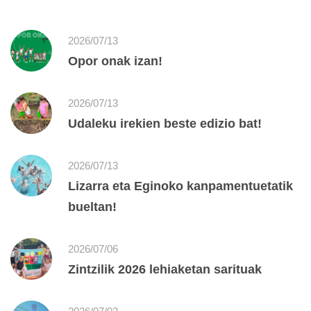
2026/07/13
Opor onak izan!
2026/07/13
Udaleku irekien beste edizio bat!
2026/07/13
Lizarra eta Eginoko kanpamentuetatik
bueltan!
2026/07/06
Zintzilik 2026 lehiaketan sarituak