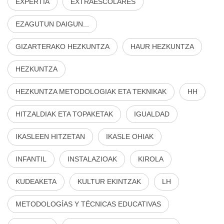
EXPERTIA
EXTRAESCOLARES
EZAGUTUN DAIGUN...
GIZARTERAKO HEZKUNTZA
HAUR HEZKUNTZA
HEZKUNTZA
HEZKUNTZA METODOLOGIAK ETA TEKNIKAK
HH
HITZALDIAK ETA TOPAKETAK
IGUALDAD
IKASLEEN HITZETAN
IKASLE OHIAK
INFANTIL
INSTALAZIOAK
KIROLA
KUDEAKETA
KULTUR EKINTZAK
LH
METODOLOGÍAS Y TÉCNICAS EDUCATIVAS