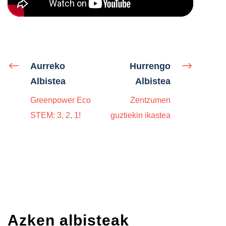
Aurreko
Hurrengo
Albistea
Albistea
Greenpower Eco
Zentzumen
STEM: 3, 2, 1!
guztiekin ikastea
Azken albisteak