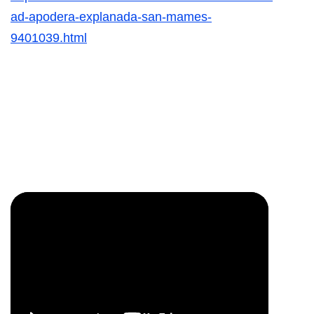
ad-apodera-explanada-san-mames-
9401039.html