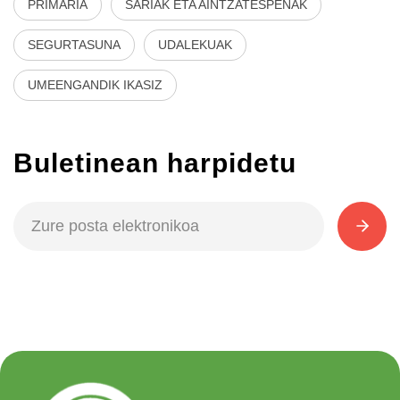
PRIMARIA
SARIAK ETA AINTZATESPENAK
SEGURTASUNA
UDALEKUAK
UMEENGANDIK IKASIZ
Buletinean harpidetu