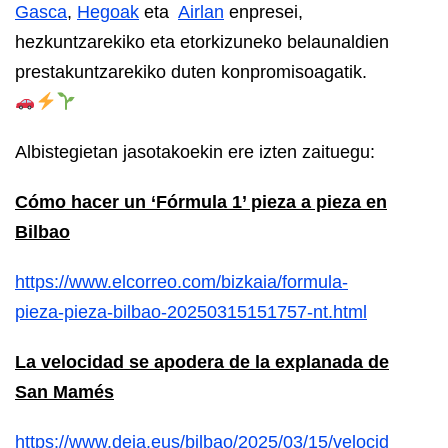
Gasca
,
Hegoak
eta
Airlan
enpresei,
hezkuntzarekiko eta etorkizuneko belaunaldien
prestakuntzarekiko duten konpromisoagatik.
Albistegietan jasotakoekin ere izten zaituegu:
Cómo hacer un ‘Fórmula 1’ pieza a pieza en
Bilbao
https://www.elcorreo.com/bizkaia/formula-
pieza-pieza-bilbao-20250315151757-nt.html
La velocidad se apodera de la explanada de
San Mamés
https://www.deia.eus/bilbao/2025/03/15/velocid