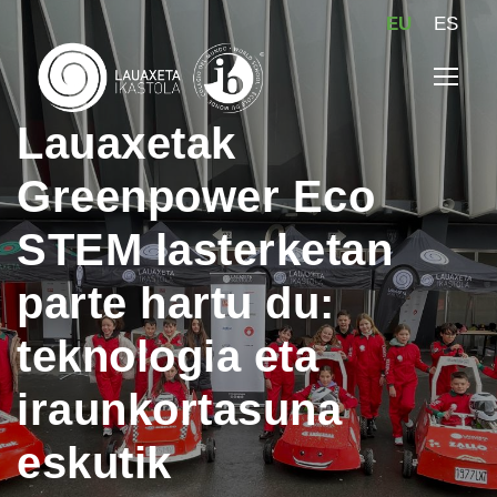
EU
ES
Lauaxetak
Greenpower Eco
STEM lasterketan
parte hartu du:
teknologia eta
iraunkortasuna
eskutik