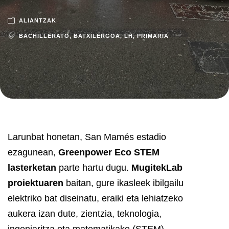
ALIANTZAK
BACHILLERATO
,
BATXILERGOA
,
LH
,
PRIMARIA
Larunbat honetan, San Mamés estadio
ezagunean,
Greenpower Eco STEM
lasterketan
parte hartu dugu.
MugitekLab
proiektuaren
baitan, gure ikasleek ibilgailu
elektriko bat diseinatu, eraiki eta lehiatzeko
aukera izan dute, zientzia, teknologia,
ingeniaritza eta matematikako (STEM)