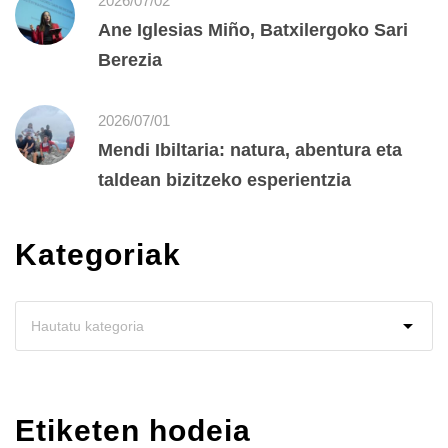
2026/07/02
Ane Iglesias Miño, Batxilergoko Sari
Berezia
2026/07/01
Mendi Ibiltaria: natura, abentura eta
taldean bizitzeko esperientzia
Kategoriak
Etiketen hodeia