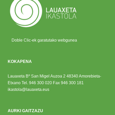
Doble Clic-ek garatutako webgunea
KOKAPENA
Lauaxeta Bº San Migel Auzoa 2
48340 Amorebieta-
Etxano
Tel.
946 300 020
Fax 946 300 181
ikastola@lauaxeta.eus
AURKI GAITZAZU