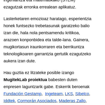
ezagutzak erronka errealean aplikatuz.
Lasterketaren emozioaz haratago, esperientzia
honek funtsezko trebetasunak garatzeko balio
izan die, hala nola pentsamendu kritikoa,
arazoen konponbidea eta talde-lana. Gainera,
mugikortasun iraunkorraren eta berrikuntza
teknologikoaren garrantzia gertutik ezagutzeko
aukera izan dute.
Hau guztia ez litzateke posible izango
MugitekLab proiektua
babesten duten
enpresen laguntzarik gabe. Eskerrik beroenak
Fundación Gestamp
,
Ingeteam
,
LKS
,
Sibelco
,
Iddtek
,
Cormorán Asociados
,
Maderas Zallo
,