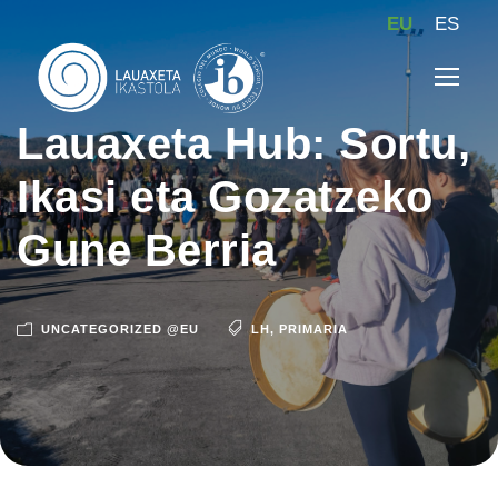
EU
ES
Lauaxeta Hub: Sortu,
Ikasi eta Gozatzeko
Gune Berria
UNCATEGORIZED @EU
LH
,
PRIMARIA