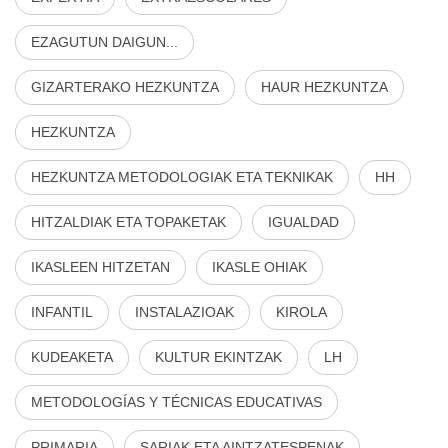
EZAGUTUN DAIGUN...
GIZARTERAKO HEZKUNTZA
HAUR HEZKUNTZA
HEZKUNTZA
HEZKUNTZA METODOLOGIAK ETA TEKNIKAK
HH
HITZALDIAK ETA TOPAKETAK
IGUALDAD
IKASLEEN HITZETAN
IKASLE OHIAK
INFANTIL
INSTALAZIOAK
KIROLA
KUDEAKETA
KULTUR EKINTZAK
LH
METODOLOGÍAS Y TÉCNICAS EDUCATIVAS
PRIMARIA
SARIAK ETA AINTZATESPENAK