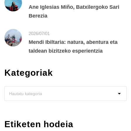
Ane Iglesias Miño, Batxilergoko Sari
Berezia
2026/07/01
Mendi Ibiltaria: natura, abentura eta
taldean bizitzeko esperientzia
Kategoriak
Etiketen hodeia