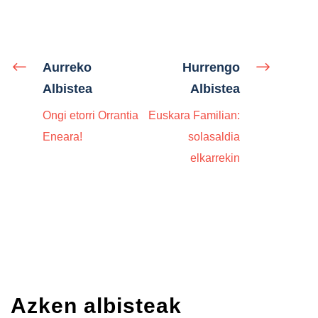
Aurreko
Hurrengo
Albistea
Albistea
Ongi etorri Orrantia
Euskara Familian:
Eneara!
solasaldia
elkarrekin
Azken albisteak