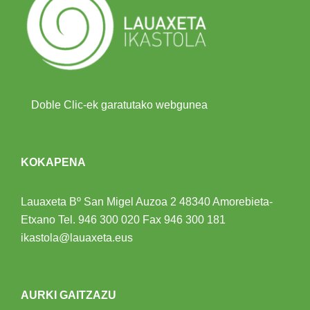
Doble Clic-ek garatutako webgunea
KOKAPENA
Lauaxeta Bº San Migel Auzoa 2
48340 Amorebieta-
Etxano
Tel.
946 300 020
Fax 946 300 181
ikastola@lauaxeta.eus
AURKI GAITZAZU