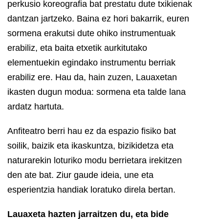
perkusio koreografia bat prestatu dute txikienak
dantzan jartzeko. Baina ez hori bakarrik, euren
sormena erakutsi dute ohiko instrumentuak
erabiliz, eta baita etxetik aurkitutako
elementuekin egindako instrumentu berriak
erabiliz ere. Hau da, hain zuzen, Lauaxetan
ikasten dugun modua: sormena eta talde lana
ardatz hartuta.
Anfiteatro berri hau ez da espazio fisiko bat
soilik, baizik eta ikaskuntza, bizikidetza eta
naturarekin loturiko modu berrietara irekitzen
den ate bat. Ziur gaude ideia, une eta
esperientzia handiak loratuko direla bertan.
Lauaxeta hazten jarraitzen du, eta bide