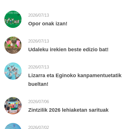
2026/07/13
Opor onak izan!
2026/07/13
Udaleku irekien beste edizio bat!
2026/07/13
Lizarra eta Eginoko kanpamentuetatik
bueltan!
2026/07/06
Zintzilik 2026 lehiaketan sarituak
2026/07/02