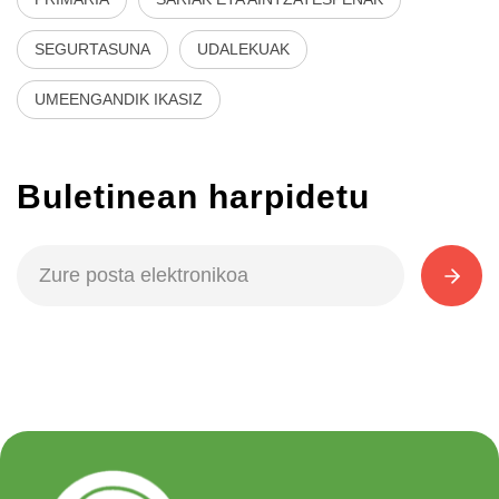
SEGURTASUNA
UDALEKUAK
UMEENGANDIK IKASIZ
Buletinean harpidetu