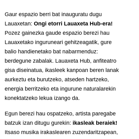
Gaur espazio berri bat inauguratu dugu
Lauaxetan:
Ongi etorri Lauaxeta Hub-era!
Pozez gainezka gaude espazio berezi hau
Lauaxetako inguruneari gehitzeagatik, gure
balio handienetako bat nabarmenduz:
berdegune zabalak. Lauaxeta Hub, anfiteatro
gisa diseinatua, ikasleek kanpoan beren lanak
aurkeztu eta burutzeko, atseden hartzeko,
energia berritzeko eta ingurune naturalarekin
konektatzeko lekua izango da.
Egun berezi hau ospatzeko, artista paregabe
batzuk izan ditugu gurekin:
ikasleak beraiek!
Itsaso musika irakaslearen zuzendaritzapean,