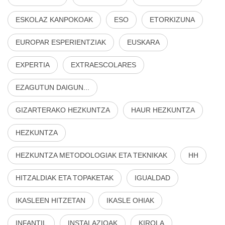
ESKOLAZ KANPOKOAK
ESO
ETORKIZUNA
EUROPAR ESPERIENTZIAK
EUSKARA
EXPERTIA
EXTRAESCOLARES
EZAGUTUN DAIGUN...
GIZARTERAKO HEZKUNTZA
HAUR HEZKUNTZA
HEZKUNTZA
HEZKUNTZA METODOLOGIAK ETA TEKNIKAK
HH
HITZALDIAK ETA TOPAKETAK
IGUALDAD
IKASLEEN HITZETAN
IKASLE OHIAK
INFANTIL
INSTALAZIOAK
KIROLA