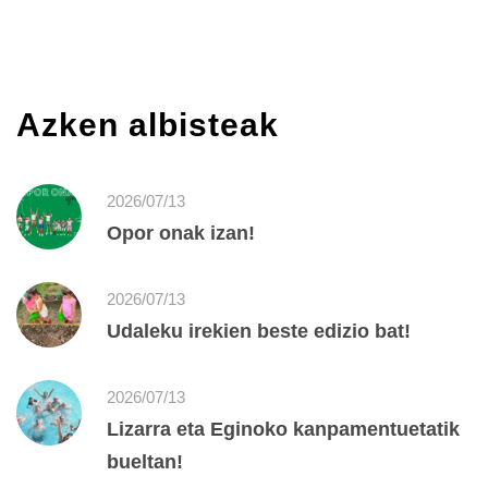
Azken albisteak
2026/07/13
Opor onak izan!
2026/07/13
Udaleku irekien beste edizio bat!
2026/07/13
Lizarra eta Eginoko kanpamentuetatik
bueltan!