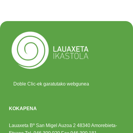
Doble Clic-ek garatutako webgunea
KOKAPENA
Lauaxeta Bº San Migel Auzoa 2
48340 Amorebieta-