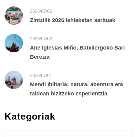
2026/07/06
Zintzilik 2026 lehiaketan sarituak
2026/07/02
Ane Iglesias Miño, Batxilergoko Sari
Berezia
2026/07/01
Mendi Ibiltaria: natura, abentura eta
taldean bizitzeko esperientzia
Kategoriak