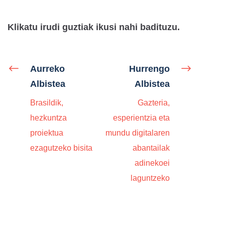
Klikatu irudi guztiak ikusi nahi badituzu.
Aurreko
Hurrengo
Albistea
Albistea
Brasildik,
Gazteria,
hezkuntza
esperientzia eta
proiektua
mundu digitalaren
ezagutzeko bisita
abantailak
adinekoei
laguntzeko