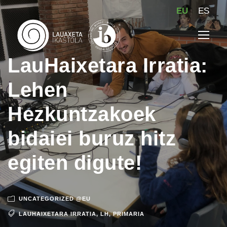
EU
ES
LauHaixetara Irratia:
Lehen
Hezkuntzakoek
bidaiei buruz hitz
egiten digute!
UNCATEGORIZED @EU
LAUHAIXETARA IRRATIA
,
LH
,
PRIMARIA