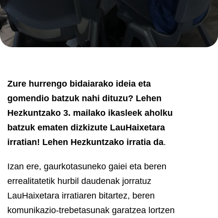
Zure hurrengo bidaiarako ideia eta
gomendio batzuk nahi dituzu? Lehen
Hezkuntzako 3. mailako ikasleek aholku
batzuk ematen dizkizute LauHaixetara
irratian! Lehen Hezkuntzako irratia da
.
Izan ere, gaurkotasuneko gaiei eta beren
errealitatetik hurbil daudenak jorratuz
LauHaixetara irratiaren bitartez, beren
komunikazio-trebetasunak garatzea lortzen