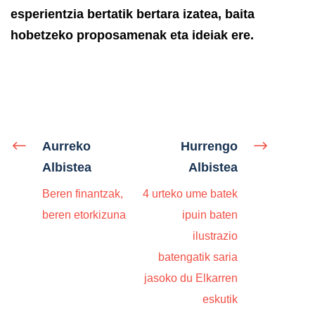
esperientzia bertatik bertara izatea, baita
hobetzeko proposamenak eta ideiak ere.
Aurreko
Hurrengo
Albistea
Albistea
Beren finantzak,
4 urteko ume batek
beren etorkizuna
ipuin baten
ilustrazio
batengatik saria
jasoko du Elkarren
eskutik