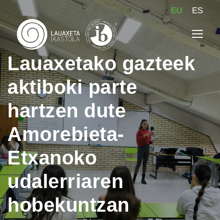
EU
ES
Lauaxetako gazteek
aktiboki parte
hartzen dute
Amorebieta-
Etxanoko
udalerriaren
hobekuntzan