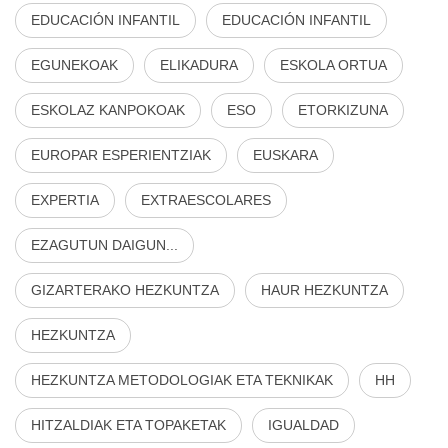
EDUCACIÓN INFANTIL
EDUCACIÓN INFANTIL
EGUNEKOAK
ELIKADURA
ESKOLA ORTUA
ESKOLAZ KANPOKOAK
ESO
ETORKIZUNA
EUROPAR ESPERIENTZIAK
EUSKARA
EXPERTIA
EXTRAESCOLARES
EZAGUTUN DAIGUN...
GIZARTERAKO HEZKUNTZA
HAUR HEZKUNTZA
HEZKUNTZA
HEZKUNTZA METODOLOGIAK ETA TEKNIKAK
HH
HITZALDIAK ETA TOPAKETAK
IGUALDAD