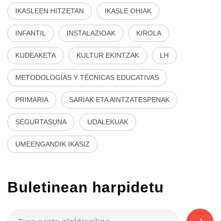
IKASLEEN HITZETAN
IKASLE OHIAK
INFANTIL
INSTALAZIOAK
KIROLA
KUDEAKETA
KULTUR EKINTZAK
LH
METODOLOGÍAS Y TÉCNICAS EDUCATIVAS
PRIMARIA
SARIAK ETA AINTZATESPENAK
SEGURTASUNA
UDALEKUAK
UMEENGANDIK IKASIZ
Buletinean harpidetu