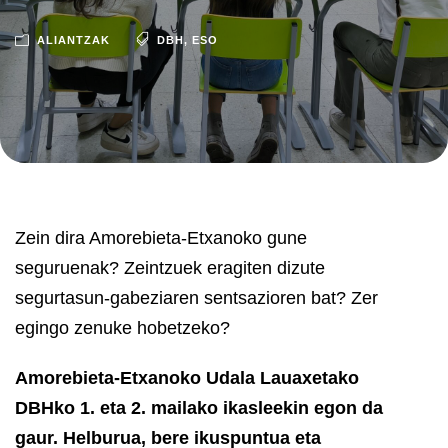
ALIANTZAK
DBH
,
ESO
Zein dira Amorebieta-Etxanoko gune
seguruenak? Zeintzuek eragiten dizute
segurtasun-gabeziaren sentsazioren bat? Zer
egingo zenuke hobetzeko?
Amorebieta-Etxanoko Udala Lauaxetako
DBHko 1. eta 2. mailako ikasleekin egon da
gaur. Helburua, bere ikuspuntua eta