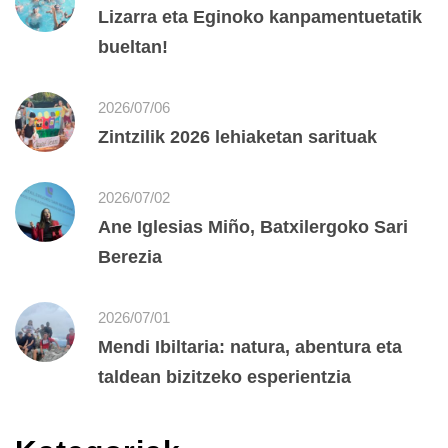
Lizarra eta Eginoko kanpamentuetatik
bueltan!
2026/07/06
Zintzilik 2026 lehiaketan sarituak
2026/07/02
Ane Iglesias Miño, Batxilergoko Sari
Berezia
2026/07/01
Mendi Ibiltaria: natura, abentura eta
taldean bizitzeko esperientzia