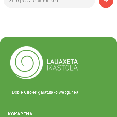
Doble Clic-ek garatutako webgunea
KOKAPENA