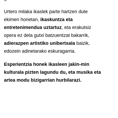
Urtero milaka ikaslek parte hartzen dute
ekimen honetan,
ikaskuntza eta
entretenimendua uztartuz
, eta erakutsiz
opera ez dela gutxi batzuentzat bakarrik,
adierazpen artistiko unibertsala
baizik,
edozein adinetarako eskuragarria.
Esperientzia honek ikasleen jakin-min
kulturala pizten lagundu du, eta musika eta
artea modu bizigarrian hurbilarazi.