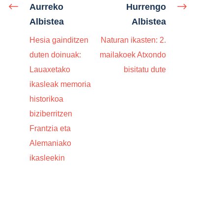
Aurreko
Hurrengo
Albistea
Albistea
Hesia gainditzen
Naturan ikasten: 2.
duten doinuak:
mailakoek Atxondo
Lauaxetako
bisitatu dute
ikasleak memoria
historikoa
biziberritzen
Frantzia eta
Alemaniako
ikasleekin