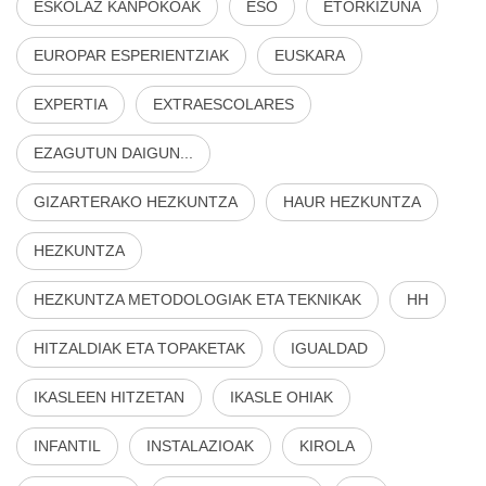
ESKOLAZ KANPOKOAK
ESO
ETORKIZUNA
EUROPAR ESPERIENTZIAK
EUSKARA
EXPERTIA
EXTRAESCOLARES
EZAGUTUN DAIGUN...
GIZARTERAKO HEZKUNTZA
HAUR HEZKUNTZA
HEZKUNTZA
HEZKUNTZA METODOLOGIAK ETA TEKNIKAK
HH
HITZALDIAK ETA TOPAKETAK
IGUALDAD
IKASLEEN HITZETAN
IKASLE OHIAK
INFANTIL
INSTALAZIOAK
KIROLA