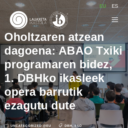
EU
ES
Oholtzaren atzean
dagoena: ABAO Txiki
programaren bidez,
1. DBHko ikasleek
opera barrutik
ezagutu dute
UNCATEGORIZED @EU
DBH
,
ESO