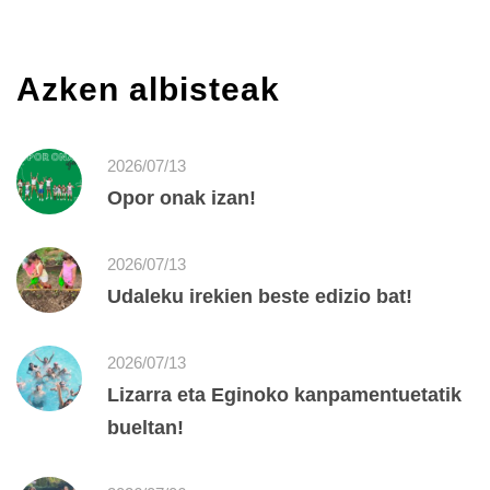
Azken albisteak
2026/07/13
Opor onak izan!
2026/07/13
Udaleku irekien beste edizio bat!
2026/07/13
Lizarra eta Eginoko kanpamentuetatik
bueltan!