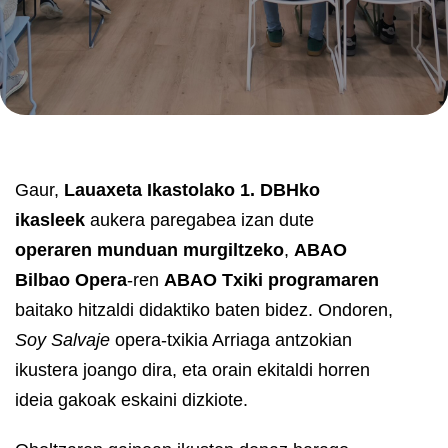
Gaur,
Lauaxeta Ikastolako 1. DBHko
ikasleek
aukera paregabea izan dute
operaren munduan murgiltzeko
,
ABAO
Bilbao Opera
-ren
ABAO Txiki programaren
baitako hitzaldi didaktiko baten bidez. Ondoren,
Soy Salvaje
opera-txikia Arriaga antzokian
ikustera joango dira, eta orain ekitaldi horren
ideia gakoak eskaini dizkiote.