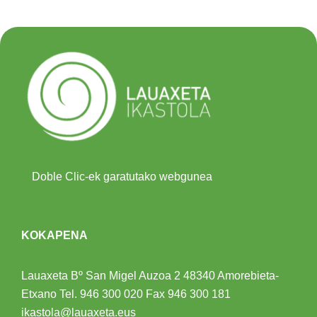
Doble Clic-ek garatutako webgunea
KOKAPENA
Lauaxeta Bº San Migel Auzoa 2
48340 Amorebieta-
Etxano
Tel.
946 300 020
Fax 946 300 181
ikastola@lauaxeta.eus