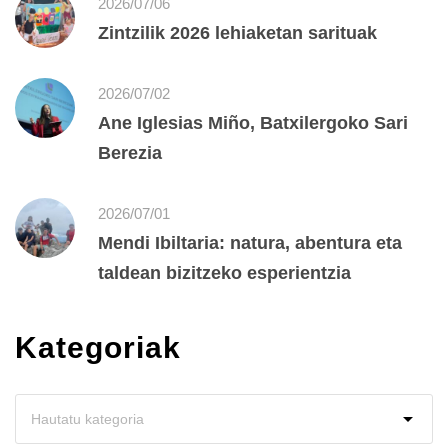
2026/07/06
Zintzilik 2026 lehiaketan sarituak
2026/07/02
Ane Iglesias Miño, Batxilergoko Sari
Berezia
2026/07/01
Mendi Ibiltaria: natura, abentura eta
taldean bizitzeko esperientzia
Kategoriak