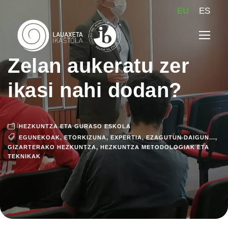
EU
ES
Zelan aukeratu zer
ikasi nahi dodan?
HEZKUNTZA ETA GURASO ESKOLA
EGUNEKOAK
,
ETORKIZUNA
,
EXPERTIA
,
EZAGUTUN DAIGUN...
,
GIZARTERAKO HEZKUNTZA
,
HEZKUNTZA METODOLOGIAK ETA
TEKNIKAK