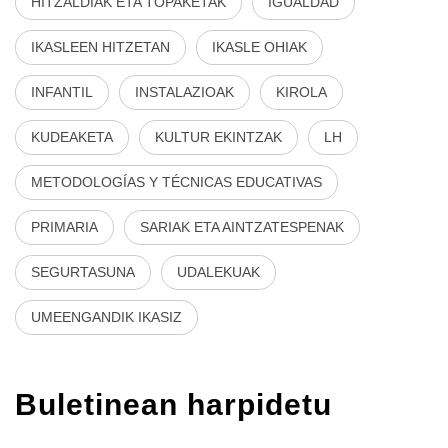
HITZALDIAK ETA TOPAKETAK
IGUALDAD
IKASLEEN HITZETAN
IKASLE OHIAK
INFANTIL
INSTALAZIOAK
KIROLA
KUDEAKETA
KULTUR EKINTZAK
LH
METODOLOGÍAS Y TÉCNICAS EDUCATIVAS
PRIMARIA
SARIAK ETA AINTZATESPENAK
SEGURTASUNA
UDALEKUAK
UMEENGANDIK IKASIZ
Buletinean harpidetu