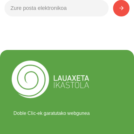
Doble Clic-ek garatutako webgunea