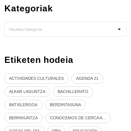
Kategoriak
Etiketen hodeia
ACTIVIDADES CULTURALES
AGENDA 21
ALKAR LAGUNTZA
BACHILLERATO
BATXILERGOA
BERDINTASUNA
BERRIKUNTZA
CONOCEMOS DE CERCA A...
COSAS DEL DÍA
DBH
EDUCACIÓN