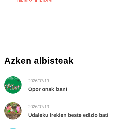
bitartez hedatzen
Azken albisteak
2026/07/13
Opor onak izan!
2026/07/13
Udaleku irekien beste edizio bat!