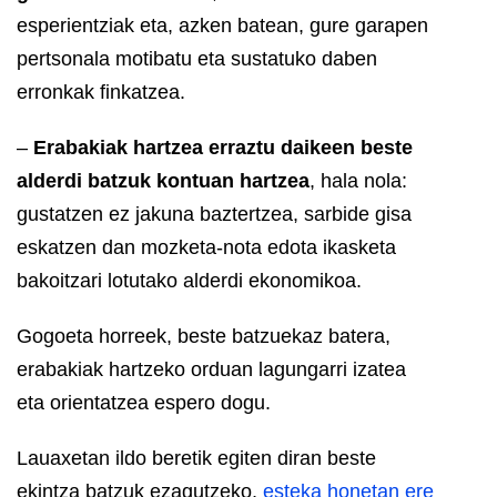
esperientziak eta, azken batean, gure garapen
pertsonala motibatu eta sustatuko daben
erronkak finkatzea.
–
Erabakiak hartzea erraztu daikeen beste
alderdi batzuk kontuan hartzea
, hala nola:
gustatzen ez jakuna baztertzea, sarbide gisa
eskatzen dan mozketa-nota edota ikasketa
bakoitzari lotutako alderdi ekonomikoa.
Gogoeta horreek, beste batzuekaz batera,
erabakiak hartzeko orduan lagungarri izatea
eta orientatzea espero dogu.
Lauaxetan ildo beretik egiten diran beste
ekintza batzuk ezagutzeko,
esteka honetan ere