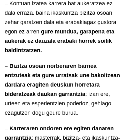
– Kontuan izatea karrera bat aukeratzea ez
dala erraza, baina ikaskuntza bizitza osoan
zehar garatzen dala eta erabakiagaz gustora
egon ez arren
gure mundua, garapena eta
aukerak ez dauzala erabaki horrek soilik
baldintzatzen.
– Bizitza osoan norberaren barnea
entzuteak eta gure urratsak une bakoitzean
dardara eragiten deuskun horretara
bideratzeak daukan garrantzia
; izan ere,
urteen eta esperientzien poderioz, gehiago
ezagutzen dogu geure burua.
–
Karreraren ondoren ere egiten danaren
garrantzia
: masterrak, bizitza- eta ikaskuntza-