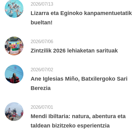
2026/07/13
Lizarra eta Eginoko kanpamentuetatik
bueltan!
2026/07/06
Zintzilik 2026 lehiaketan sarituak
2026/07/02
Ane Iglesias Miño, Batxilergoko Sari
Berezia
2026/07/01
Mendi Ibiltaria: natura, abentura eta
taldean bizitzeko esperientzia