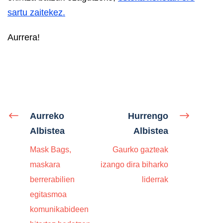
sartu zaitekez.
Aurrera!
Aurreko
Hurrengo
Albistea
Albistea
Mask Bags,
Gaurko gazteak
maskara
izango dira biharko
berrerabilien
liderrak
egitasmoa
komunikabideen