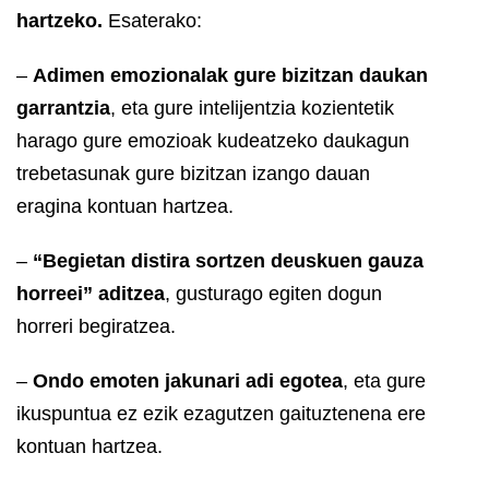
hartzeko.
Esaterako:
–
Adimen emozionalak gure bizitzan daukan
garrantzia
, eta gure intelijentzia kozientetik
harago gure emozioak kudeatzeko daukagun
trebetasunak gure bizitzan izango dauan
eragina kontuan hartzea.
–
“Begietan distira sortzen deuskuen gauza
horreei” aditzea
, gusturago egiten dogun
horreri begiratzea.
–
Ondo emoten jakunari adi egotea
, eta gure
ikuspuntua ez ezik ezagutzen gaituztenena ere
kontuan hartzea.