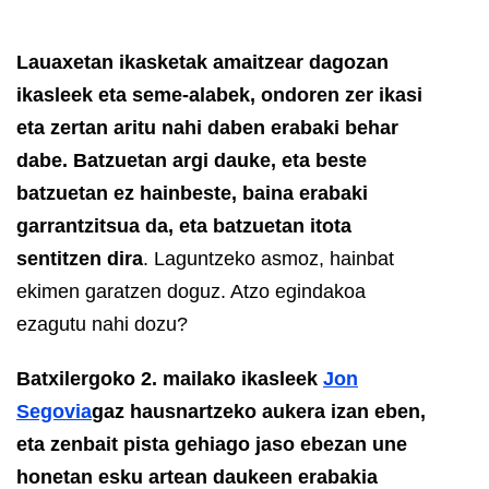
Lauaxetan ikasketak amaitzear dagozan
ikasleek eta seme-alabek, ondoren zer ikasi
eta zertan aritu nahi daben erabaki behar
dabe.
Batzuetan argi dauke, eta beste
batzuetan ez hainbeste, baina erabaki
garrantzitsua da, eta batzuetan itota
sentitzen dira
. Laguntzeko asmoz, hainbat
ekimen garatzen doguz. Atzo egindakoa
ezagutu nahi dozu?
Batxilergoko 2. mailako ikasleek
Jon
Segovia
gaz
hausnartzeko aukera izan eben,
eta zenbait pista gehiago jaso ebezan une
honetan esku artean daukeen erabakia