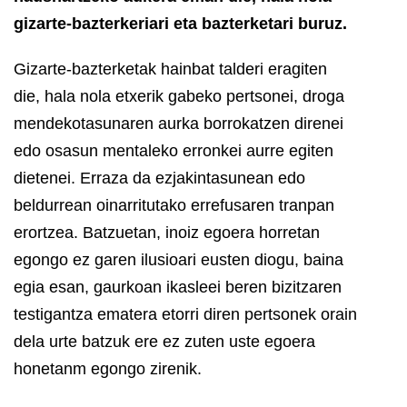
gizarte-bazterkeriari eta bazterketari buruz.
Gizarte-bazterketak hainbat talderi eragiten
die, hala nola etxerik gabeko pertsonei, droga
mendekotasunaren aurka borrokatzen direnei
edo osasun mentaleko erronkei aurre egiten
dietenei. Erraza da ezjakintasunean edo
beldurrean oinarritutako errefusaren tranpan
erortzea. Batzuetan, inoiz egoera horretan
egongo ez garen ilusioari eusten diogu, baina
egia esan, gaurkoan ikasleei beren bizitzaren
testigantza ematera etorri diren pertsonek orain
dela urte batzuk ere ez zuten uste egoera
honetanm egongo zirenik.