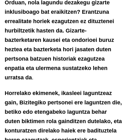
Orduan, nola lagundu dezakegu gizarte
inklusiboago bat eraikitzen? Erantzuna
errealitate horiek ezagutzen ez dituztenei
hurbiltzetik hasten da. Gizarte-
bazterketaren kausei eta ondorioei buruz
heztea eta bazterketa hori jasaten duten
pertsona batzuen historiak ezagutzea
enpatia eta ulermena sustatzeko lehen
urratsa da
.
Horrelako ekimenek, ikasleei laguntzeaz
gain, Bizitegiko pertsonei ere laguntzen die,
betiko edo etengabeko laguntza behar
duten biktimen rola gainditzen dutelako, eta
konturatzen direlako haiek ere badituztela
beren ezagutzak, esperientziak eta