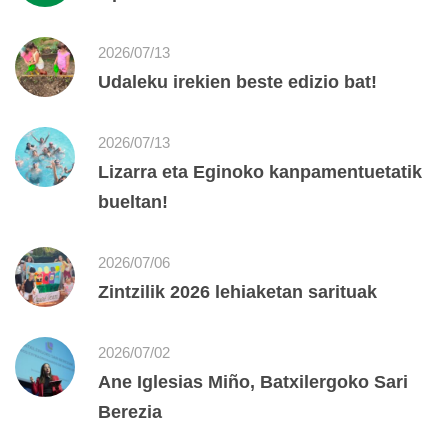
2026/07/13
Udaleku irekien beste edizio bat!
2026/07/13
Lizarra eta Eginoko kanpamentuetatik
bueltan!
2026/07/06
Zintzilik 2026 lehiaketan sarituak
2026/07/02
Ane Iglesias Miño, Batxilergoko Sari
Berezia