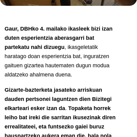
Gaur, DBHko 4. mailako ikasleek bizi izan
duten esperientzia aberasgarri bat
partekatu nahi dizuegu
, ikasgeletatik
haratago doan esperientzia bat, inguratzen
gaituen gizartea hautematen dugun modua
aldatzeko ahalmena duena.
Gizarte-bazterketa jasateko arriskuan
dauden pertsonei laguntzen dien Bizitegi
elkarteari esker izan da
.
Topaketa horrek
leiho bat ireki die sarritan ikusezinak diren
errealitateei, eta funtsezko gaiei buruz
hausnartzeko aukera eman die, hala nola