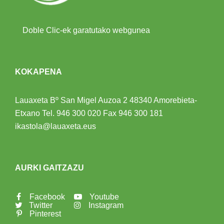
Doble Clic-ek garatutako webgunea
KOKAPENA
Lauaxeta Bº San Migel Auzoa 2
48340 Amorebieta-
Etxano
Tel.
946 300 020
Fax 946 300 181
ikastola@lauaxeta.eus
AURKI GAITZAZU
Facebook
Youtube
Twitter
Instagram
Pinterest