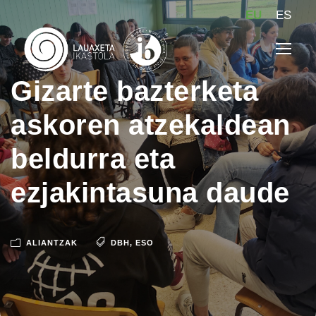
EU
ES
Gizarte bazterketa
askoren atzekaldean
beldurra eta
ezjakintasuna daude
ALIANTZAK
DBH
,
ESO