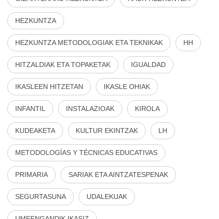
HEZKUNTZA
HEZKUNTZA METODOLOGIAK ETA TEKNIKAK
HH
HITZALDIAK ETA TOPAKETAK
IGUALDAD
IKASLEEN HITZETAN
IKASLE OHIAK
INFANTIL
INSTALAZIOAK
KIROLA
KUDEAKETA
KULTUR EKINTZAK
LH
METODOLOGÍAS Y TÉCNICAS EDUCATIVAS
PRIMARIA
SARIAK ETA AINTZATESPENAK
SEGURTASUNA
UDALEKUAK
UMEENGANDIK IKASIZ