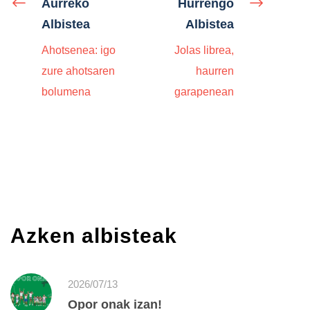
Aurreko
Hurrengo
Albistea
Albistea
Ahotsenea: igo
Jolas librea,
zure ahotsaren
haurren
bolumena
garapenean
Azken albisteak
2026/07/13
Opor onak izan!