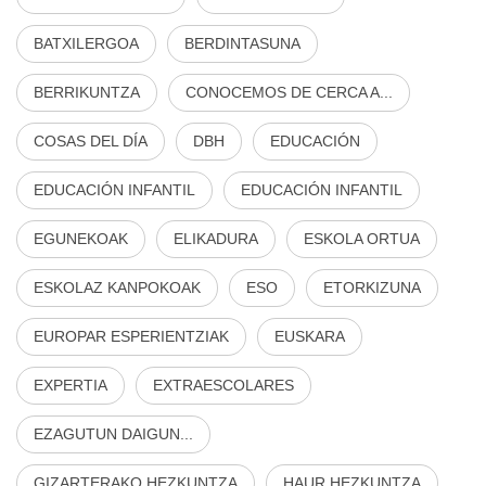
BATXILERGOA
BERDINTASUNA
BERRIKUNTZA
CONOCEMOS DE CERCA A...
COSAS DEL DÍA
DBH
EDUCACIÓN
EDUCACIÓN INFANTIL
EDUCACIÓN INFANTIL
EGUNEKOAK
ELIKADURA
ESKOLA ORTUA
ESKOLAZ KANPOKOAK
ESO
ETORKIZUNA
EUROPAR ESPERIENTZIAK
EUSKARA
EXPERTIA
EXTRAESCOLARES
EZAGUTUN DAIGUN...
GIZARTERAKO HEZKUNTZA
HAUR HEZKUNTZA