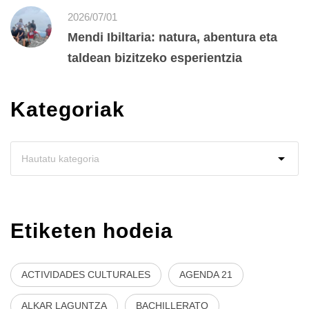
2026/07/01
Mendi Ibiltaria: natura, abentura eta
taldean bizitzeko esperientzia
Kategoriak
Etiketen hodeia
ACTIVIDADES CULTURALES
AGENDA 21
ALKAR LAGUNTZA
BACHILLERATO