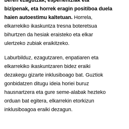
bizipenak, eta horrek eragin positiboa duela
haien autoestimu kaltetuan.
Horrela,
elkarrekiko ikaskuntza tresna boteretsua
bihurtzen da hesiak eraisteko eta elkar
ulertzeko zubiak eraikitzeko.
Laburbilduz, ezagutzaren, enpatiaren eta
elkarrekiko ikaskuntzaren bidez eraiki
dezakegu gizarte inklusiboago bat. Guztiok
gonbidatzen ditugu ideia horiei buruz
hausnartzera eta gure seme-alabak hezteko
orduan bat egitera, elkarrekin etorkizun
inklusiboagoa eraiki dezagun.