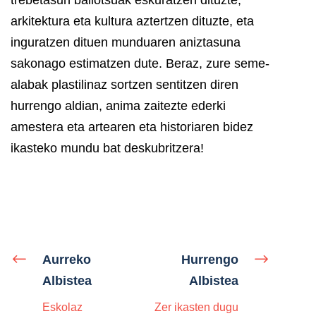
arkitektura eta kultura aztertzen dituzte, eta
inguratzen dituen munduaren aniztasuna
sakonago estimatzen dute. Beraz, zure seme-
alabak plastilinaz sortzen sentitzen diren
hurrengo aldian, anima zaitezte ederki
amestera eta artearen eta historiaren bidez
ikasteko mundu bat deskubritzera!
Aurreko
Hurrengo
Albistea
Albistea
Eskolaz
Zer ikasten dugu