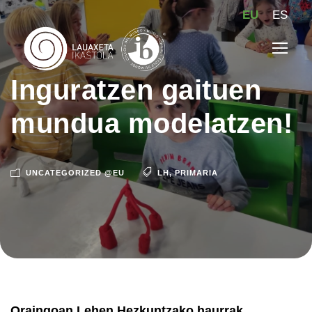
EU
ES
Inguratzen gaituen
mundua modelatzen!
UNCATEGORIZED @EU
LH
,
PRIMARIA
Oraingoan Lehen Hezkuntzako haurrak