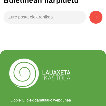
Buletinean harpidetu
Doble Clic-ek garatutako webgunea