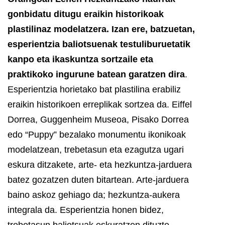
gonbidatu ditugu eraikin historikoak
plastilinaz modelatzera. Izan ere, batzuetan,
esperientzia baliotsuenak testuliburuetatik
kanpo eta ikaskuntza sortzaile eta
praktikoko ingurune batean garatzen dira
.
Esperientzia horietako bat plastilina erabiliz
eraikin historikoen erreplikak sortzea da. Eiffel
Dorrea, Guggenheim Museoa, Pisako Dorrea
edo “Puppy” bezalako monumentu ikonikoak
modelatzean, trebetasun eta ezagutza ugari
eskura ditzakete, arte- eta hezkuntza-jarduera
batez gozatzen duten bitartean.
Arte-jarduera
baino askoz gehiago da; hezkuntza-aukera
integrala da. Esperientzia honen bidez,
trebetasun baliotsuak eskuratzen dituzte,