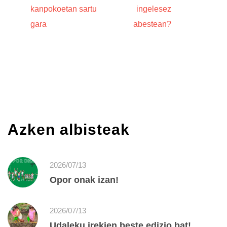
kanpokoetan sartu
ingelesez
gara
abestean?
Azken albisteak
2026/07/13
Opor onak izan!
2026/07/13
Udaleku irekien beste edizio bat!