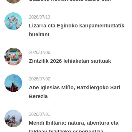
2026/07/13
Lizarra eta Eginoko kanpamentuetatik
bueltan!
2026/07/06
Zintzilik 2026 lehiaketan sarituak
2026/07/02
Ane Iglesias Miño, Batxilergoko Sari
Berezia
2026/07/01
Mendi Ibiltaria: natura, abentura eta
taldean bizitzeko esperientzia