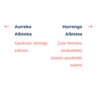
Aurreko
Hurrengo
Albistea
Albistea
Gaurkoan, txirringa
Zure Herrixka:
eskolan
arratsaldeko
jolasez gozatzeko
aukera