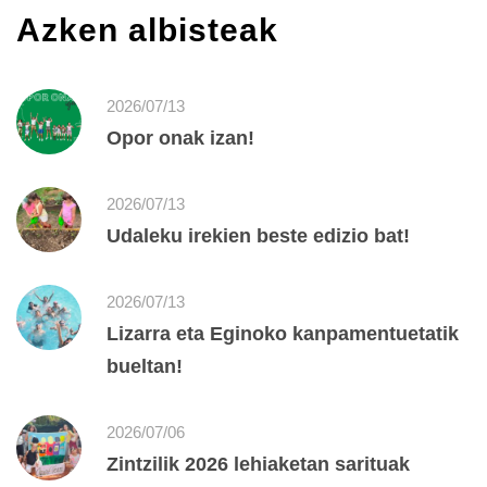
Azken albisteak
2026/07/13
Opor onak izan!
2026/07/13
Udaleku irekien beste edizio bat!
2026/07/13
Lizarra eta Eginoko kanpamentuetatik
bueltan!
2026/07/06
Zintzilik 2026 lehiaketan sarituak