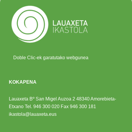
Doble Clic-ek garatutako webgunea
KOKAPENA
Lauaxeta Bº San Migel Auzoa 2
48340 Amorebieta-
Etxano
Tel.
946 300 020
Fax 946 300 181
ikastola@lauaxeta.eus