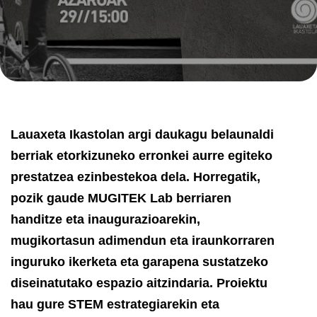
Lauaxeta Ikastolan argi daukagu belaunaldi
berriak etorkizuneko erronkei aurre egiteko
prestatzea ezinbestekoa dela. Horregatik,
pozik gaude
MUGITEK Lab
berriaren
handitze eta inaugurazioarekin,
mugikortasun adimendun eta iraunkorraren
inguruko ikerketa eta garapena sustatzeko
diseinatutako espazio aitzindaria. Proiektu
hau gure STEM estrategiarekin eta