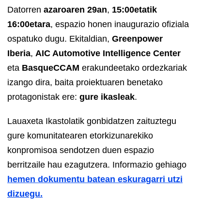
Datorren
azaroaren 29an
,
15:00etatik
16:00etara
, espazio honen inaugurazio ofiziala
ospatuko dugu. Ekitaldian,
Greenpower
Iberia
,
AIC Automotive Intelligence Center
eta
BasqueCCAM
erakundeetako ordezkariak
izango dira, baita proiektuaren benetako
protagonistak ere:
gure ikasleak
.
Lauaxeta Ikastolatik gonbidatzen zaituztegu
gure komunitatearen etorkizunarekiko
konpromisoa sendotzen duen espazio
berritzaile hau ezagutzera. Informazio gehiago
hemen dokumentu batean eskuragarri utzi
dizuegu.