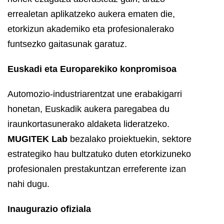
errealetan aplikatzeko aukera ematen die,
etorkizun akademiko eta profesionalerako
funtsezko gaitasunak garatuz.
Euskadi eta Europarekiko konpromisoa
Automozio-industriarentzat une erabakigarri
honetan, Euskadik aukera paregabea du
iraunkortasunerako aldaketa lideratzeko.
MUGITEK Lab
bezalako proiektuekin, sektore
estrategiko hau bultzatuko duten etorkizuneko
profesionalen prestakuntzan erreferente izan
nahi dugu.
Inaugurazio ofiziala