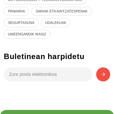
PRIMARIA
SARIAK ETA AINTZATESPENAK
SEGURTASUNA
UDALEKUAK
UMEENGANDIK IKASIZ
Buletinean harpidetu