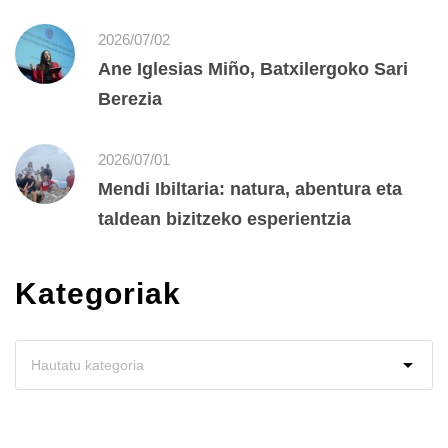
2026/07/02
Ane Iglesias Miño, Batxilergoko Sari
Berezia
2026/07/01
Mendi Ibiltaria: natura, abentura eta
taldean bizitzeko esperientzia
Kategoriak