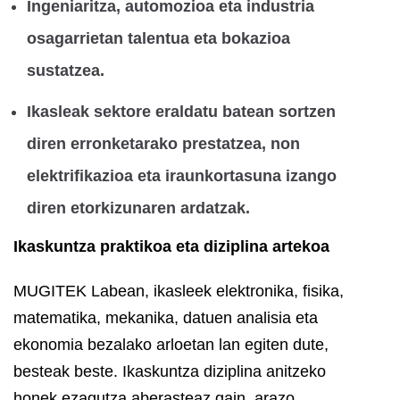
Ingeniaritza, automozioa eta industria
osagarrietan talentua eta bokazioa
sustatzea.
Ikasleak sektore eraldatu batean sortzen
diren erronketarako prestatzea, non
elektrifikazioa eta iraunkortasuna izango
diren etorkizunaren ardatzak.
Ikaskuntza praktikoa eta diziplina artekoa
MUGITEK Labean, ikasleek elektronika, fisika,
matematika, mekanika, datuen analisia eta
ekonomia bezalako arloetan lan egiten dute,
besteak beste. Ikaskuntza diziplina anitzeko
honek ezagutza aberasteaz gain, arazo