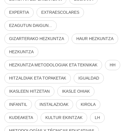
EXPERTIA
EXTRAESCOLARES
EZAGUTUN DAIGUN...
GIZARTERAKO HEZKUNTZA
HAUR HEZKUNTZA
HEZKUNTZA
HEZKUNTZA METODOLOGIAK ETA TEKNIKAK
HH
HITZALDIAK ETA TOPAKETAK
IGUALDAD
IKASLEEN HITZETAN
IKASLE OHIAK
INFANTIL
INSTALAZIOAK
KIROLA
KUDEAKETA
KULTUR EKINTZAK
LH
METODOLOGÍAS Y TÉCNICAS EDUCATIVAS