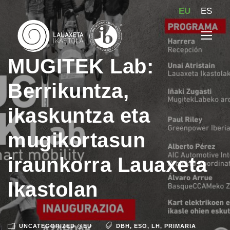
EU
ES
MUGITEK Lab:
Berrikuntza,
ikaskuntza eta
mugikortasun
iraunkorra Lauaxeta
Ikastolan
UNCATEGORIZED @EU
DBH
,
ESO
,
LH
,
PRIMARIA