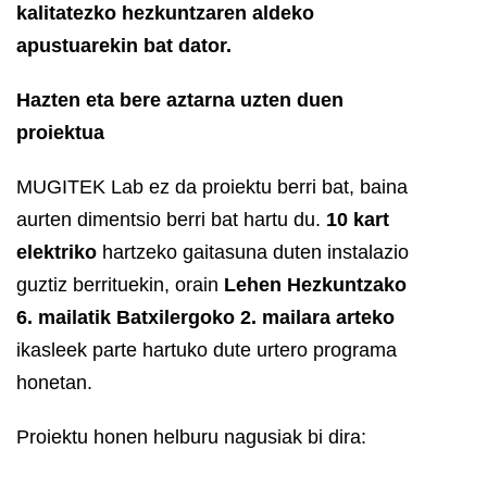
kalitatezko hezkuntzaren aldeko
apustuarekin bat dator.
Hazten eta bere aztarna uzten duen
proiektua
MUGITEK Lab ez da proiektu berri bat, baina
aurten dimentsio berri bat hartu du.
10 kart
elektriko
hartzeko gaitasuna duten instalazio
guztiz berrituekin, orain
Lehen Hezkuntzako
6. mailatik Batxilergoko 2. mailara arteko
ikasleek parte hartuko dute urtero programa
honetan.
Proiektu honen helburu nagusiak bi dira: