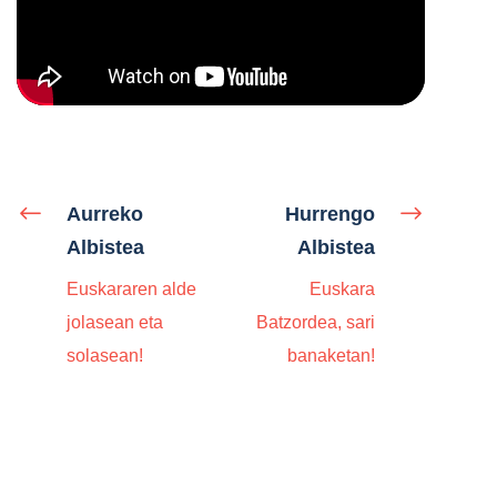
Aurreko
Hurrengo
Albistea
Albistea
Euskararen alde
Euskara
jolasean eta
Batzordea, sari
solasean!
banaketan!