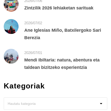
2026/07/06
Zintzilik 2026 lehiaketan sarituak
2026/07/02
Ane Iglesias Miño, Batxilergoko Sari
Berezia
2026/07/01
Mendi Ibiltaria: natura, abentura eta
taldean bizitzeko esperientzia
Kategoriak