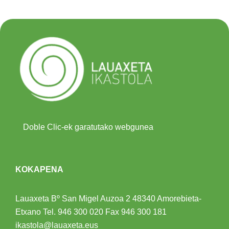
Doble Clic-ek garatutako webgunea
KOKAPENA
Lauaxeta Bº San Migel Auzoa 2
48340 Amorebieta-
Etxano
Tel.
946 300 020
Fax 946 300 181
ikastola@lauaxeta.eus