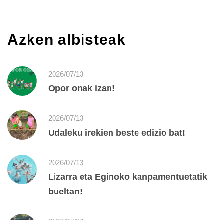
Azken albisteak
2026/07/13
Opor onak izan!
2026/07/13
Udaleku irekien beste edizio bat!
2026/07/13
Lizarra eta Eginoko kanpamentuetatik
bueltan!