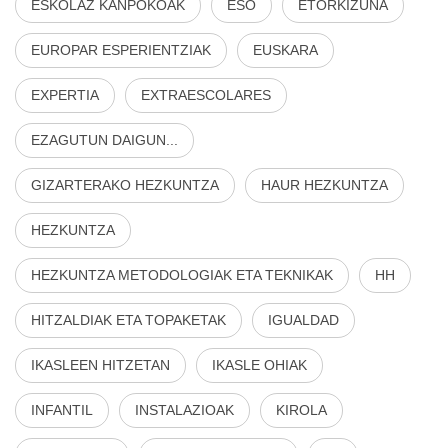
ESKOLAZ KANPOKOAK
ESO
ETORKIZUNA
EUROPAR ESPERIENTZIAK
EUSKARA
EXPERTIA
EXTRAESCOLARES
EZAGUTUN DAIGUN...
GIZARTERAKO HEZKUNTZA
HAUR HEZKUNTZA
HEZKUNTZA
HEZKUNTZA METODOLOGIAK ETA TEKNIKAK
HH
HITZALDIAK ETA TOPAKETAK
IGUALDAD
IKASLEEN HITZETAN
IKASLE OHIAK
INFANTIL
INSTALAZIOAK
KIROLA