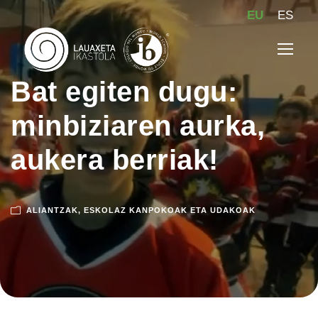
EU
ES
Bat egiten dugu:
minbiziaren aurka,
aukera berriak!
ALIANTZAK
,
ESKOLAZ KANPOKOAK ETA UDAKOAK