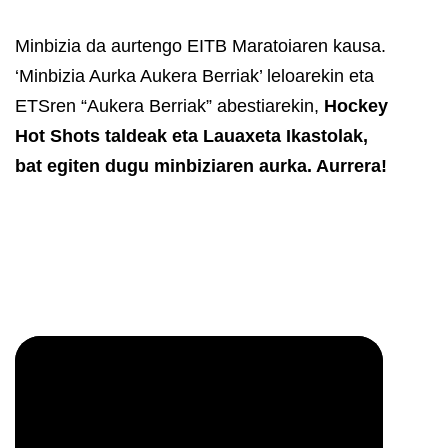
Minbizia da aurtengo EITB Maratoiaren kausa.
‘Minbizia Aurka Aukera Berriak’ leloarekin eta
ETSren “Aukera Berriak” abestiarekin,
Hockey
Hot Shots taldeak eta Lauaxeta Ikastolak,
bat egiten dugu minbiziaren aurka. Aurrera!