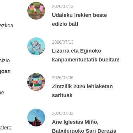
2026/07/13
Udaleku irekien beste
edizio bat!
sezkoa
2026/07/13
Lizarra eta Eginoko
kanpamentuetatik bueltan!
sizio
agoan
2026/07/06
Zintzilik 2026 lehiaketan
ne
sarituak
2026/07/02
Ane Iglesias Miño,
alera
Batxilergoko Sari Berezia