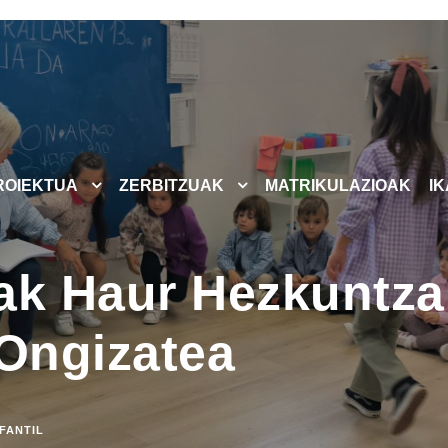
ROIEKTUA
ZERBITZUAK
MATRIKULAZIOAK
I
ak Haur Hezkuntza
 Ongizatea
NFANTIL