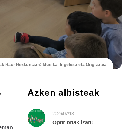
ak Haur Hezkuntzan: Musika, Ingelesa eta Ongizatea
Azken albisteak
,
2026/07/13
Opor onak izan!
 eman