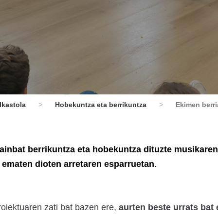
Ikastola
>
Hobekuntza eta berrikuntza
>
Ekimen berri
ainbat berrikuntza eta hobekuntza dituzte musikaren
i ematen dioten arretaren esparruetan
.
oiektuaren zati bat bazen ere,
aurten beste urrats bat