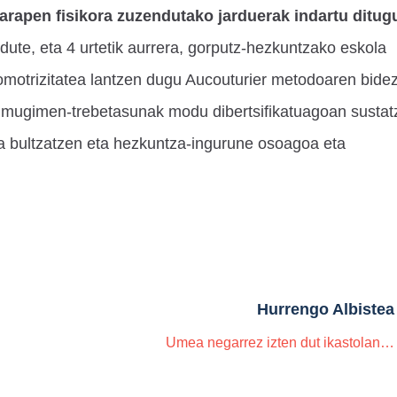
arapen fisikora zuzendutako jarduerak indartu ditug
 dute, eta 4 urtetik aurrera, gorputz-hezkuntzako eskola
komotrizitatea lantzen dugu Aucouturier metodoaren bidez
a mugimen-trebetasunak modu dibertsifikatuagoan sustat
a bultzatzen eta hezkuntza-ingurune osoagoa eta
Hurrengo Albistea
Umea negarrez izten dut ikastolan…