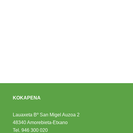
KOKAPENA
Lauaxeta Bº San Migel Auzoa 2
48340 Amorebieta-Etxano
Tel.
946 300 020