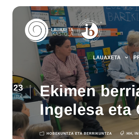
LAUAXETA
P
Ekimen berri
23
IRA
Ingelesa eta
HOBEKUNTZA ETA BERRIKUNTZA
HH
,
I