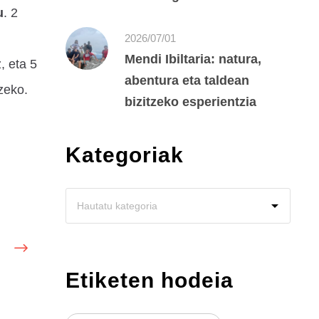
u
. 2
2026/07/01
Mendi Ibiltaria: natura,
, eta 5
abentura eta taldean
zeko.
bizitzeko esperientzia
Kategoriak
Etiketen hodeia