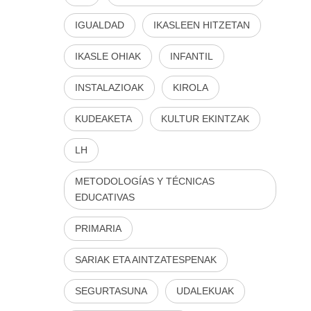
IGUALDAD
IKASLEEN HITZETAN
IKASLE OHIAK
INFANTIL
INSTALAZIOAK
KIROLA
KUDEAKETA
KULTUR EKINTZAK
LH
METODOLOGÍAS Y TÉCNICAS
EDUCATIVAS
PRIMARIA
SARIAK ETA AINTZATESPENAK
SEGURTASUNA
UDALEKUAK