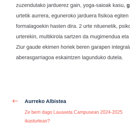
zuzendutako jarduerez gain, yoga-saioak kasu,
g
urtetik aurrera, eguneroko jarduera fisikoa egiten
formalagoekin hasten dira. 2 urte nituenetik, psi
urterekin, multikirola sartzen da mugimendua et
Ziur gaude ekimen horiek beren garapen integral
aberasgarriagoa eskaintzen lagunduko dutela.
Aurreko Albistea
Ze berri dago Lauaxeta Campusean 2024-2025
ikasturtean?