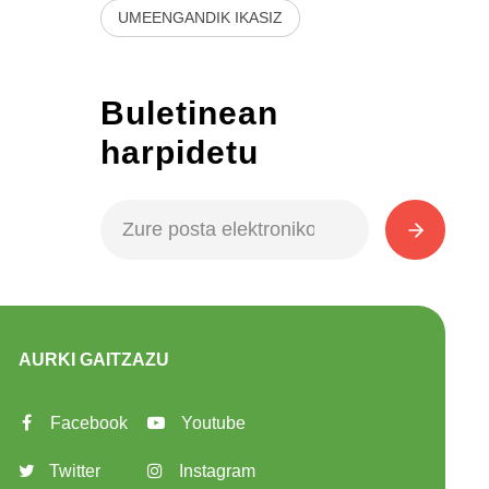
UMEENGANDIK IKASIZ
Buletinean
harpidetu
AURKI GAITZAZU
Facebook
Youtube
Twitter
Instagram