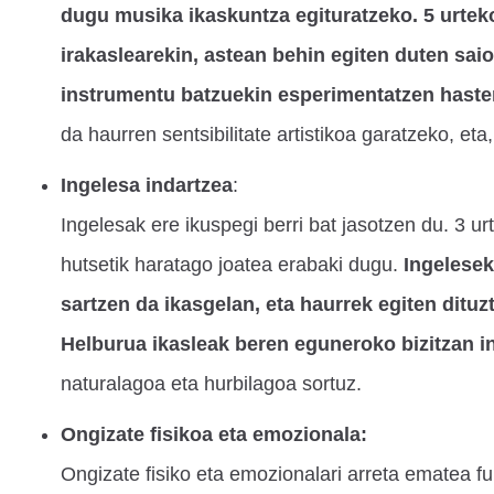
dugu musika ikaskuntza egituratzeko. 5 urtek
irakaslearekin, astean behin egiten duten sai
instrumentu batzuekin esperimentatzen hasten
da haurren sentsibilitate artistikoa garatzeko, eta, 
Ingelesa indartzea
:
Ingelesak ere ikuspegi berri bat jasotzen du. 3 ur
hutsetik haratago joatea erabaki dugu.
Ingelesek
sartzen da ikasgelan, eta haurrek egiten ditu
Helburua ikasleak beren eguneroko bizitzan i
naturalagoa eta hurbilagoa sortuz.
Ongizate fisikoa eta emozionala:
Ongizate fisiko eta emozionalari arreta ematea 