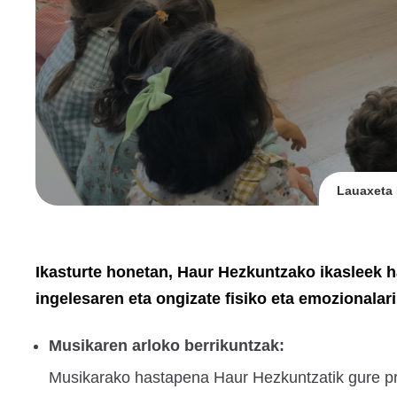
Lauaxeta 
Ikasturte honetan, Haur Hezkuntzako ikasleek h
ingelesaren eta ongizate fisiko eta emozionalar
Musikaren arloko berrikuntzak:
Musikarako hastapena Haur Hezkuntzatik gure pr