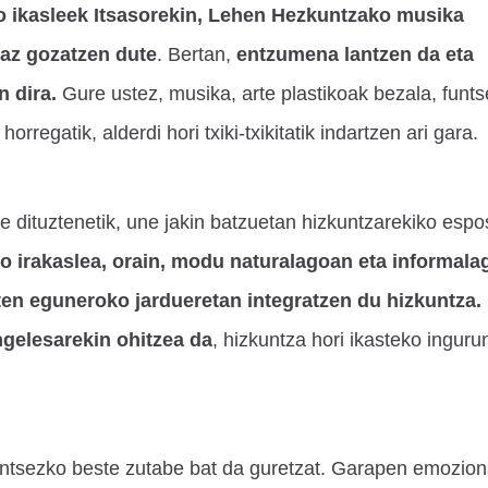
o ikasleek Itsasorekin, Lehen Hezkuntzako musika
oaz gozatzen dute
. Bertan,
entzumena lantzen da eta
 dira.
Gure ustez, musika, arte plastikoak bezala, funt
horregatik, alderdi hori txiki-txikitatik indartzen ari gara.
te dituztenetik, une jakin batzuetan hizkuntzarekiko espo
o irakaslea, orain, modu naturalagoan eta informal
zten eguneroko jardueretan integratzen du hizkuntza.
ngelesarekin ohitzea da
, hizkuntza hori ikasteko inguru
funtsezko beste zutabe bat da guretzat. Garapen emozion