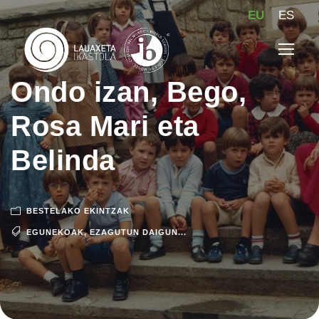
EU
ES
Ondo izan, Bego,
Rosa Mari eta
Belinda
BESTELAKO EKINTZAK
EGUNEKOAK
,
EZAGUTUN DAIGUN...