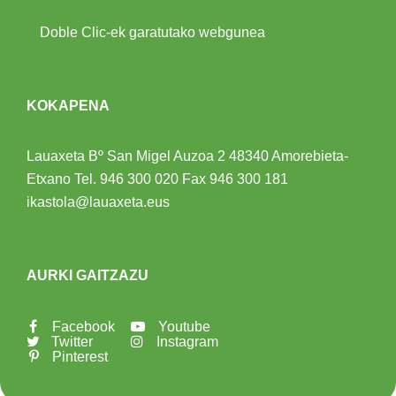
Doble Clic-ek garatutako webgunea
KOKAPENA
Lauaxeta Bº San Migel Auzoa 2
48340 Amorebieta-
Etxano
Tel.
946 300 020
Fax 946 300 181
ikastola@lauaxeta.eus
AURKI GAITZAZU
Facebook
Youtube
Twitter
Instagram
Pinterest