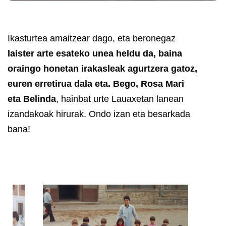
Ikasturtea amaitzear dago, eta beronegaz
laister arte esateko unea heldu da, baina
oraingo honetan irakasleak agurtzera gatoz,
euren erretirua dala eta. Bego, Rosa Mari
eta Belinda
, hainbat urte Lauaxetan lanean
izandakoak hirurak. Ondo izan eta besarkada
bana!