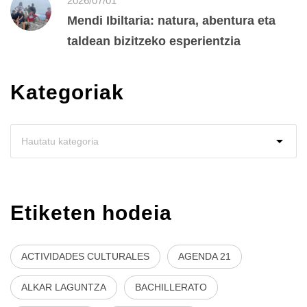
2026/07/01
Mendi Ibiltaria: natura, abentura eta
taldean bizitzeko esperientzia
Kategoriak
Etiketen hodeia
ACTIVIDADES CULTURALES
AGENDA 21
ALKAR LAGUNTZA
BACHILLERATO