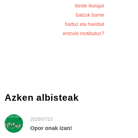
beste ikasgai
batzuk barne
hartuz eta hainbat
entzule motibatuz?
Azken albisteak
2026/07/13
Opor onak izan!