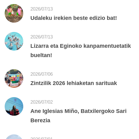
2026/07/13
Udaleku irekien beste edizio bat!
2026/07/13
Lizarra eta Eginoko kanpamentuetatik
bueltan!
2026/07/06
Zintzilik 2026 lehiaketan sarituak
2026/07/02
Ane Iglesias Miño, Batxilergoko Sari
Berezia