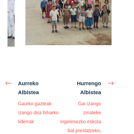
Aurreko
Hurrengo
Albistea
Albistea
Gaurko gazteak
Gai izango
izango dira biharko
zinateke
liderrak
ingelesezko eskola
bat prestatzeko,