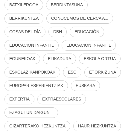
BATXILERGOA
BERDINTASUNA
BERRIKUNTZA
CONOCEMOS DE CERCA A...
COSAS DEL DÍA
DBH
EDUCACIÓN
EDUCACIÓN INFANTIL
EDUCACIÓN INFANTIL
EGUNEKOAK
ELIKADURA
ESKOLA ORTUA
ESKOLAZ KANPOKOAK
ESO
ETORKIZUNA
EUROPAR ESPERIENTZIAK
EUSKARA
EXPERTIA
EXTRAESCOLARES
EZAGUTUN DAIGUN...
GIZARTERAKO HEZKUNTZA
HAUR HEZKUNTZA