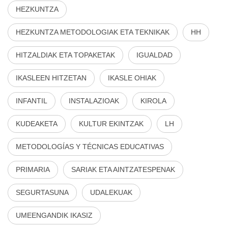
HEZKUNTZA
HEZKUNTZA METODOLOGIAK ETA TEKNIKAK
HH
HITZALDIAK ETA TOPAKETAK
IGUALDAD
IKASLEEN HITZETAN
IKASLE OHIAK
INFANTIL
INSTALAZIOAK
KIROLA
KUDEAKETA
KULTUR EKINTZAK
LH
METODOLOGÍAS Y TÉCNICAS EDUCATIVAS
PRIMARIA
SARIAK ETA AINTZATESPENAK
SEGURTASUNA
UDALEKUAK
UMEENGANDIK IKASIZ