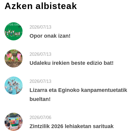
Azken albisteak
2026/07/13
Opor onak izan!
2026/07/13
Udaleku irekien beste edizio bat!
2026/07/13
Lizarra eta Eginoko kanpamentuetatik
bueltan!
2026/07/06
Zintzilik 2026 lehiaketan sarituak