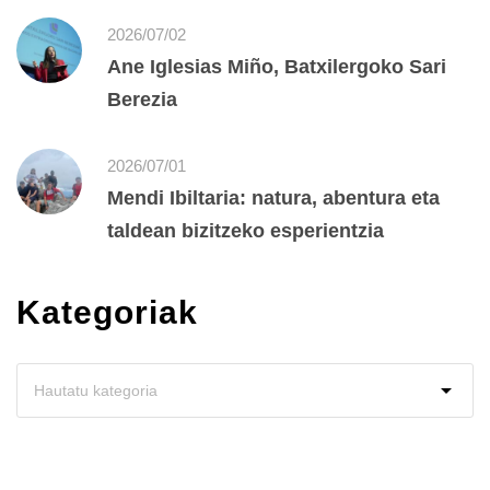
2026/07/02
Ane Iglesias Miño, Batxilergoko Sari
Berezia
2026/07/01
Mendi Ibiltaria: natura, abentura eta
taldean bizitzeko esperientzia
Kategoriak