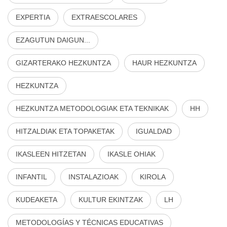
EXPERTIA
EXTRAESCOLARES
EZAGUTUN DAIGUN...
GIZARTERAKO HEZKUNTZA
HAUR HEZKUNTZA
HEZKUNTZA
HEZKUNTZA METODOLOGIAK ETA TEKNIKAK
HH
HITZALDIAK ETA TOPAKETAK
IGUALDAD
IKASLEEN HITZETAN
IKASLE OHIAK
INFANTIL
INSTALAZIOAK
KIROLA
KUDEAKETA
KULTUR EKINTZAK
LH
METODOLOGÍAS Y TÉCNICAS EDUCATIVAS