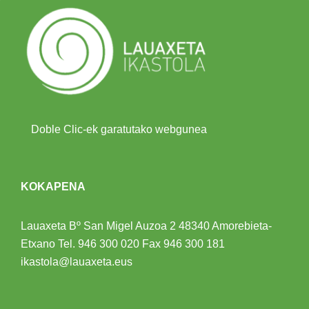
Doble Clic-ek garatutako webgunea
KOKAPENA
Lauaxeta Bº San Migel Auzoa 2
48340 Amorebieta-
Etxano
Tel.
946 300 020
Fax 946 300 181
ikastola@lauaxeta.eus