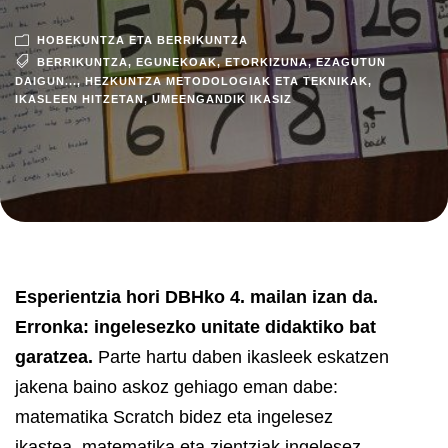
HOBEKUNTZA ETA BERRIKUNTZA
BERRIKUNTZA
,
EGUNEKOAK
,
ETORKIZUNA
,
EZAGUTUN
DAIGUN...
,
HEZKUNTZA METODOLOGIAK ETA TEKNIKAK
,
IKASLEEN HITZETAN
,
UMEENGANDIK IKASIZ
Esperientzia hori DBHko 4. mailan izan da.
Erronka: ingelesezko unitate didaktiko bat
garatzea.
Parte hartu daben ikasleek eskatzen
jakena baino askoz gehiago eman dabe:
matematika Scratch bidez eta ingelesez
ikastea, matematika eta zientziak ingelesez