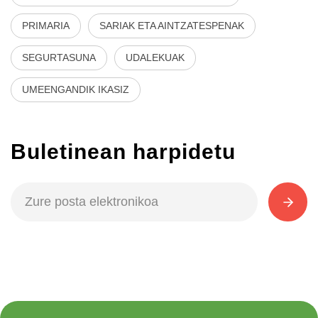
PRIMARIA
SARIAK ETA AINTZATESPENAK
SEGURTASUNA
UDALEKUAK
UMEENGANDIK IKASIZ
Buletinean harpidetu