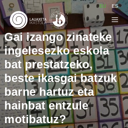
EU
ES
Gai izango zinateke
ingelesezko eskola
bat prestatzeko,
beste ikasgai batzuk
barne hartuz eta
hainbat entzule
motibatuz?