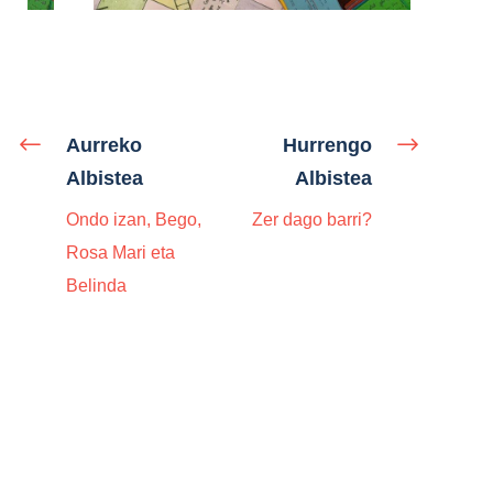
Aurreko
Hurrengo
Albistea
Albistea
Ondo izan, Bego,
Zer dago barri?
Rosa Mari eta
Belinda