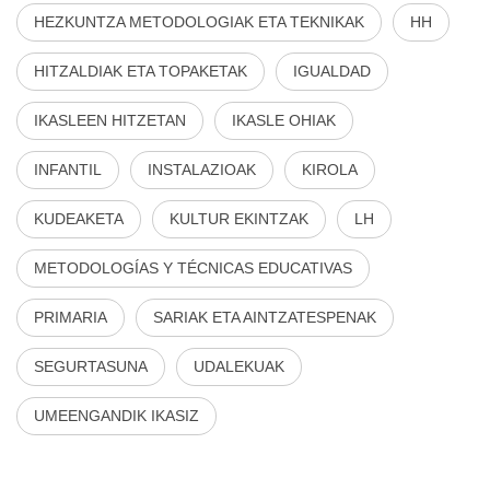
HEZKUNTZA METODOLOGIAK ETA TEKNIKAK
HH
HITZALDIAK ETA TOPAKETAK
IGUALDAD
IKASLEEN HITZETAN
IKASLE OHIAK
INFANTIL
INSTALAZIOAK
KIROLA
KUDEAKETA
KULTUR EKINTZAK
LH
METODOLOGÍAS Y TÉCNICAS EDUCATIVAS
PRIMARIA
SARIAK ETA AINTZATESPENAK
SEGURTASUNA
UDALEKUAK
UMEENGANDIK IKASIZ