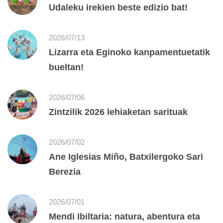
Udaleku irekien beste edizio bat!
2026/07/13
Lizarra eta Eginoko kanpamentuetatik
bueltan!
2026/07/06
Zintzilik 2026 lehiaketan sarituak
2026/07/02
Ane Iglesias Miño, Batxilergoko Sari
Berezia
2026/07/01
Mendi Ibiltaria: natura, abentura eta