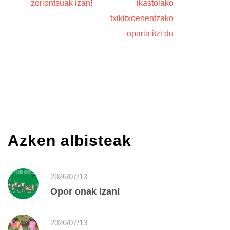
zoriontsuak izan!
ikastolako
txikitxoenentzako
oparia itzi du
Azken albisteak
2026/07/13
Opor onak izan!
2026/07/13