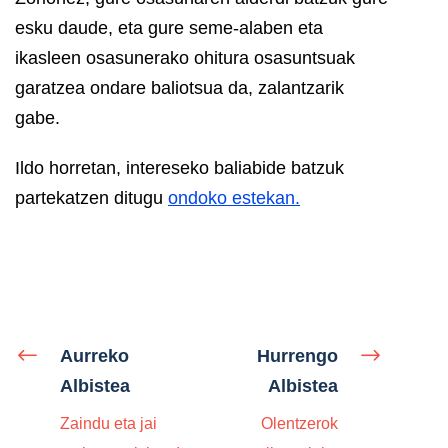
esku daude, eta gure seme-alaben eta
ikasleen osasunerako ohitura osasuntsuak
garatzea ondare baliotsua da, zalantzarik
gabe.
Ildo horretan, intereseko baliabide batzuk
partekatzen ditugu
ondoko estekan.
Aurreko
Hurrengo
Albistea
Albistea
Zaindu eta jai
Olentzerok