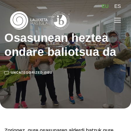
EU
ES
Osasunean heztea
ondare baliotsua da
UNCATEGORIZED @EU
Zorionez, gure osasunaren alderdi batzuk gure