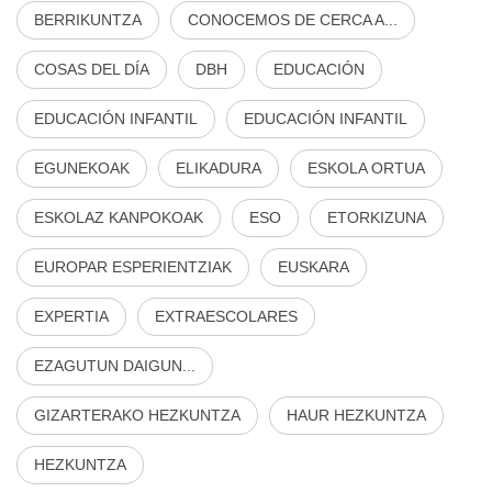
BERRIKUNTZA
CONOCEMOS DE CERCA A...
COSAS DEL DÍA
DBH
EDUCACIÓN
EDUCACIÓN INFANTIL
EDUCACIÓN INFANTIL
EGUNEKOAK
ELIKADURA
ESKOLA ORTUA
ESKOLAZ KANPOKOAK
ESO
ETORKIZUNA
EUROPAR ESPERIENTZIAK
EUSKARA
EXPERTIA
EXTRAESCOLARES
EZAGUTUN DAIGUN...
GIZARTERAKO HEZKUNTZA
HAUR HEZKUNTZA
HEZKUNTZA