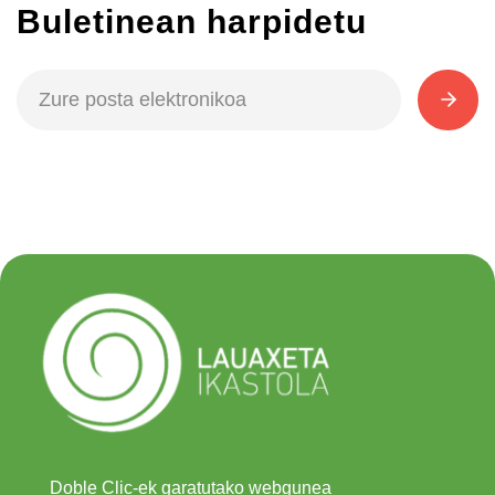
Buletinean harpidetu
Doble Clic-ek garatutako webgunea