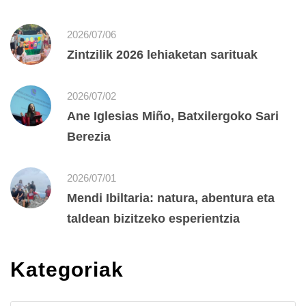
2026/07/06
Zintzilik 2026 lehiaketan sarituak
2026/07/02
Ane Iglesias Miño, Batxilergoko Sari
Berezia
2026/07/01
Mendi Ibiltaria: natura, abentura eta
taldean bizitzeko esperientzia
Kategoriak