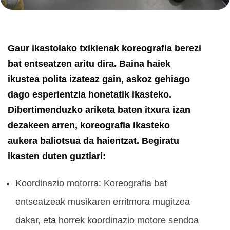
Gaur ikastolako txikienak koreografia berezi
bat entseatzen aritu dira. Baina haiek
ikustea polita izateaz gain, askoz gehiago
dago esperientzia honetatik ikasteko.
Dibertimenduzko ariketa baten itxura izan
dezakeen arren, koreografia ikasteko
aukera baliotsua da haientzat. Begiratu
ikasten duten guztiari:
Koordinazio motorra: Koreografia bat
entseatzeak musikaren erritmora mugitzea
dakar, eta horrek koordinazio motore sendoa