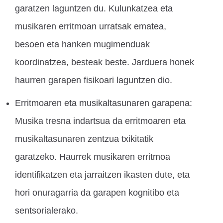
garatzen laguntzen du. Kulunkatzea eta
musikaren erritmoan urratsak ematea,
besoen eta hanken mugimenduak
koordinatzea, besteak beste. Jarduera honek
haurren garapen fisikoari laguntzen dio.
Erritmoaren eta musikaltasunaren garapena:
Musika tresna indartsua da erritmoaren eta
musikaltasunaren zentzua txikitatik
garatzeko. Haurrek musikaren erritmoa
identifikatzen eta jarraitzen ikasten dute, eta
hori onuragarria da garapen kognitibo eta
sentsorialerako.