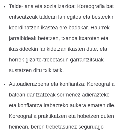
Talde-lana eta sozializazioa: Koreografia bat
entseatzeak taldean lan egitea eta besteekin
koordinatzen ikastea ere badakar. Haurrek
jarraibideak betetzen, txanda itxaroten eta
ikaskideekin lankidetzan ikasten dute, eta
horrek gizarte-trebetasun garrantzitsuak
sustatzen ditu txikitatik.
Autoadierazpena eta konfiantza: Koreografia
batean dantzatzeak sormenez adierazteko
eta konfiantza irabazteko aukera ematen die.
Koreografia praktikatzen eta hobetzen duten
heinean, beren trebetasunez seguruago