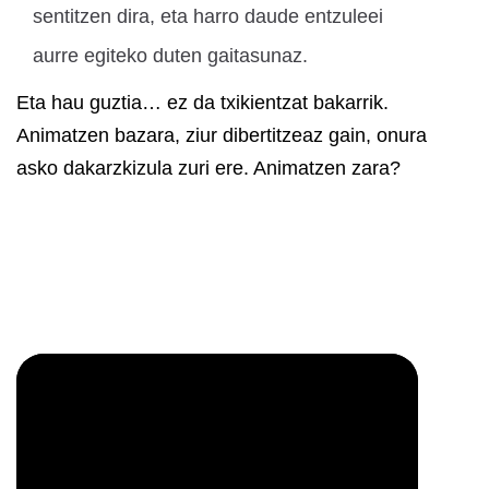
sentitzen dira, eta harro daude entzuleei
aurre egiteko duten gaitasunaz.
Eta hau guztia… ez da txikientzat bakarrik.
Animatzen bazara, ziur dibertitzeaz gain, onura
asko dakarzkizula zuri ere. Animatzen zara?