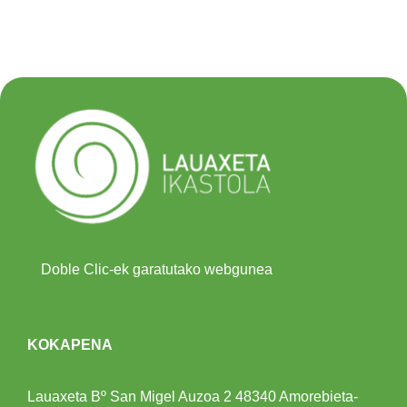
Doble Clic-ek garatutako webgunea
KOKAPENA
Lauaxeta Bº San Migel Auzoa 2
48340 Amorebieta-