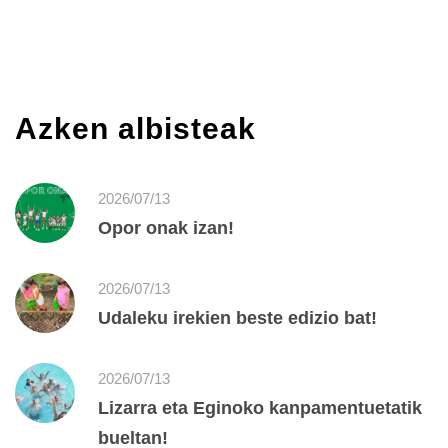
Azken albisteak
2026/07/13
Opor onak izan!
2026/07/13
Udaleku irekien beste edizio bat!
2026/07/13
Lizarra eta Eginoko kanpamentuetatik
bueltan!