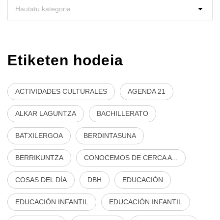
Etiketen hodeia
ACTIVIDADES CULTURALES
AGENDA 21
ALKAR LAGUNTZA
BACHILLERATO
BATXILERGOA
BERDINTASUNA
BERRIKUNTZA
CONOCEMOS DE CERCA A...
COSAS DEL DÍA
DBH
EDUCACIÓN
EDUCACIÓN INFANTIL
EDUCACIÓN INFANTIL