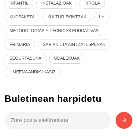
INFANTIL
INSTALAZIOAK
KIROLA
KUDEAKETA
KULTUR EKINTZAK
LH
METODOLOGÍAS Y TÉCNICAS EDUCATIVAS
PRIMARIA
SARIAK ETA AINTZATESPENAK
SEGURTASUNA
UDALEKUAK
UMEENGANDIK IKASIZ
Buletinean harpidetu