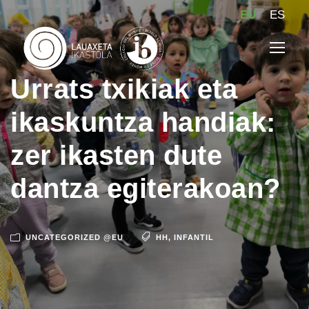
EU
ES
Urrats txikiak eta
ikaskuntza handiak:
zer ikasten dute
dantza egiterakoan?
UNCATEGORIZED @EU
HH
,
INFANTIL