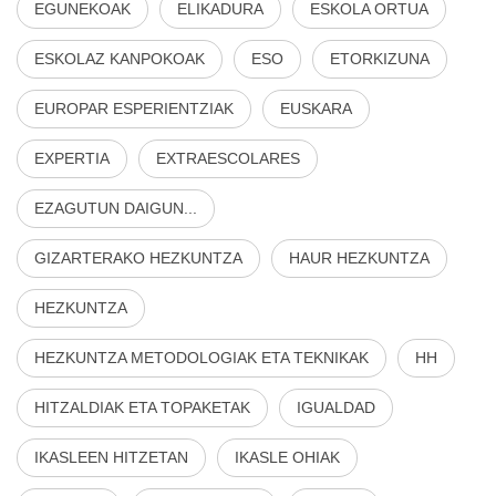
EGUNEKOAK
ELIKADURA
ESKOLA ORTUA
ESKOLAZ KANPOKOAK
ESO
ETORKIZUNA
EUROPAR ESPERIENTZIAK
EUSKARA
EXPERTIA
EXTRAESCOLARES
EZAGUTUN DAIGUN...
GIZARTERAKO HEZKUNTZA
HAUR HEZKUNTZA
HEZKUNTZA
HEZKUNTZA METODOLOGIAK ETA TEKNIKAK
HH
HITZALDIAK ETA TOPAKETAK
IGUALDAD
IKASLEEN HITZETAN
IKASLE OHIAK