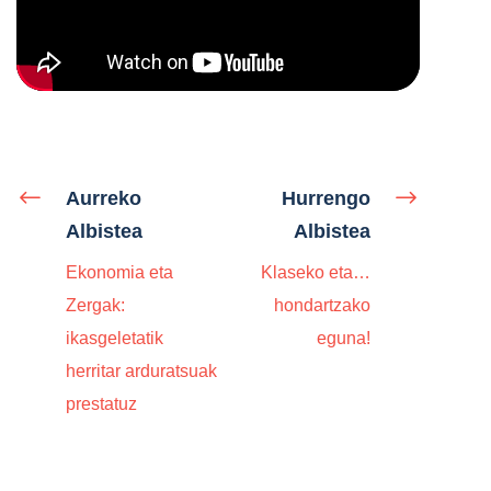
Aurreko
Hurrengo
Albistea
Albistea
Ekonomia eta
Klaseko eta…
Zergak:
hondartzako
ikasgeletatik
eguna!
herritar arduratsuak
prestatuz