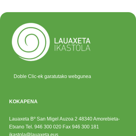
Doble Clic-ek garatutako webgunea
KOKAPENA
Lauaxeta Bº San Migel Auzoa 2
48340 Amorebieta-
Etxano
Tel.
946 300 020
Fax 946 300 181
ikastola@lauaxeta.eus