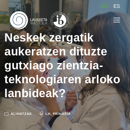
EU
ES
Neskek zergatik
aukeratzen dituzte
gutxiago zientzia-
teknologiaren arloko
lanbideak?
ALIANTZAK
LH
,
PRIMARIA