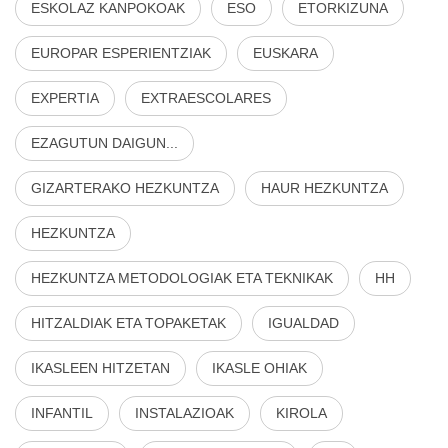
ESKOLAZ KANPOKOAK
ESO
ETORKIZUNA
EUROPAR ESPERIENTZIAK
EUSKARA
EXPERTIA
EXTRAESCOLARES
EZAGUTUN DAIGUN...
GIZARTERAKO HEZKUNTZA
HAUR HEZKUNTZA
HEZKUNTZA
HEZKUNTZA METODOLOGIAK ETA TEKNIKAK
HH
HITZALDIAK ETA TOPAKETAK
IGUALDAD
IKASLEEN HITZETAN
IKASLE OHIAK
INFANTIL
INSTALAZIOAK
KIROLA