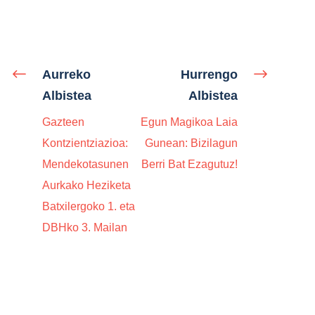
Aurreko
Hurrengo
Albistea
Albistea
Gazteen
Egun Magikoa Laia
Kontzientziazioa:
Gunean: Bizilagun
Mendekotasunen
Berri Bat Ezagutuz!
Aurkako Heziketa
Batxilergoko 1. eta
DBHko 3. Mailan