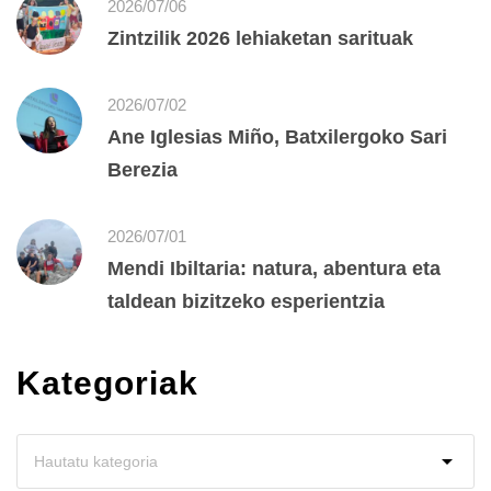
2026/07/06
Zintzilik 2026 lehiaketan sarituak
2026/07/02
Ane Iglesias Miño, Batxilergoko Sari
Berezia
2026/07/01
Mendi Ibiltaria: natura, abentura eta
taldean bizitzeko esperientzia
Kategoriak