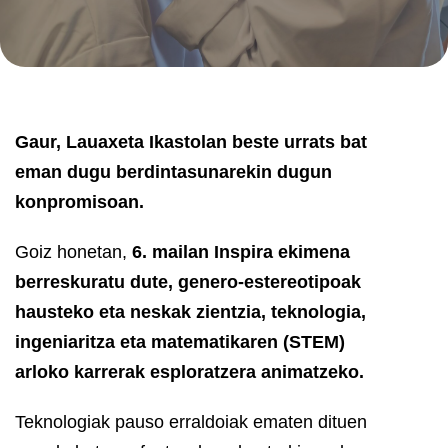
Gaur, Lauaxeta Ikastolan beste urrats bat
eman dugu berdintasunarekin dugun
konpromisoan.
Goiz honetan,
6. mailan Inspira ekimena
berreskuratu dute, genero-estereotipoak
hausteko eta neskak zientzia, teknologia,
ingeniaritza eta matematikaren (STEM)
arloko karrerak esploratzera animatzeko.
Teknologiak pauso erraldoiak ematen dituen