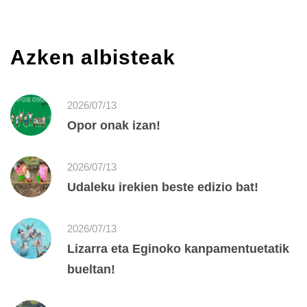
Azken albisteak
2026/07/13
Opor onak izan!
2026/07/13
Udaleku irekien beste edizio bat!
2026/07/13
Lizarra eta Eginoko kanpamentuetatik
bueltan!