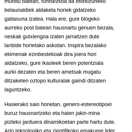
mundu batean, funtsezkoa da etorkizuneko
belaunaldiek aldaketa horiek gidatzeko
gaitasuna izatea. Hala ere, gure blogeko
aurreko post batean hausnartu genuen bezala,
neskak gutxiengoa izaten jarraitzen dute
lanbide horietako askotan. Inspira bezalako
ekimenak ezinbestekoak dira joera hori
aldatzeko, gure ikasleek beren potentziala
aurki dezaten eta beren ametsak mugatu
ditzaketen oztopo kulturalak gaindi ditzaten
laguntzeko.
Hasierako saio honetan, genero-estereotipoei
buruz hausnartzeko eta haien jakin-mina
pizteko jarduera dinamikoetan parte hartu dute.
Arlo teknologiko eta zientifikoko emakume lider