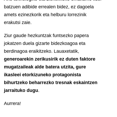
batzuen adibide errealen bidez, ez dagoela
amets ezinezkorik eta helburu lorrezinik
erakutsi zaie.
Ziur gaude hezkuntzak funtsezko papera
jokatzen duela gizarte bidezkoagoa eta
berdinagoa eraikitzeko. Lauaxetatik,
generoarekin zerikusirik ez duten faktore
mugatzaileak alde batera utzita, gure
ikasleei etorkizuneko protagonista
bihurtzeko beharrezko tresnak eskaintzen
jarraituko dugu
.
Aurrera!