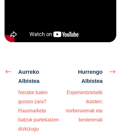
Aurreko
Hurrengo
Albistea
Albistea
Nerabe baten
Esperientzietatik
guraso zara?
ikasten:
Hausnarketa
norberarenak eta
batzuk partekatzen
besterenak
dizkizugu