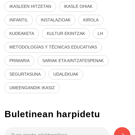
IKASLEEN HITZETAN
IKASLE OHIAK
INFANTIL
INSTALAZIOAK
KIROLA
KUDEAKETA
KULTUR EKINTZAK
LH
METODOLOGÍAS Y TÉCNICAS EDUCATIVAS
PRIMARIA
SARIAK ETA AINTZATESPENAK
SEGURTASUNA
UDALEKUAK
UMEENGANDIK IKASIZ
Buletinean harpidetu