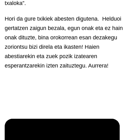
txaloka”.
Hori da gure txikiek abesten digutena. Helduoi
gertatzen zaigun bezala, egun onak eta ez hain
onak dituzte, bina orokorrean esan dezakegu
zoriontsu bizi direla eta ikasten! Haien
abestiarekin eta zuek pozik izatearen
esperantzarekin izten zaituztegu. Aurrera!