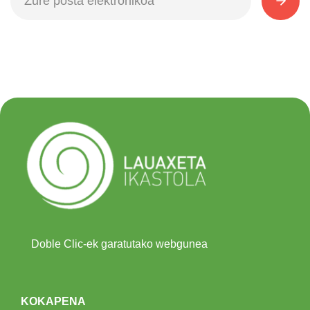
Doble Clic-ek garatutako webgunea
KOKAPENA