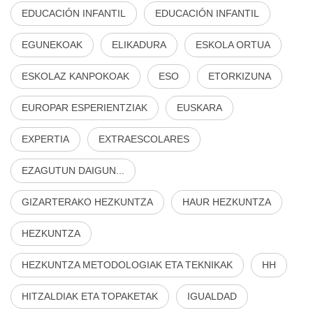
EDUCACIÓN INFANTIL
EDUCACIÓN INFANTIL
EGUNEKOAK
ELIKADURA
ESKOLA ORTUA
ESKOLAZ KANPOKOAK
ESO
ETORKIZUNA
EUROPAR ESPERIENTZIAK
EUSKARA
EXPERTIA
EXTRAESCOLARES
EZAGUTUN DAIGUN...
GIZARTERAKO HEZKUNTZA
HAUR HEZKUNTZA
HEZKUNTZA
HEZKUNTZA METODOLOGIAK ETA TEKNIKAK
HH
HITZALDIAK ETA TOPAKETAK
IGUALDAD