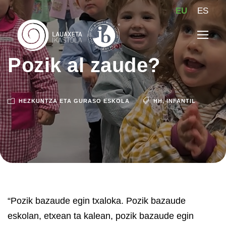
EU
ES
Pozik al zaude?
HEZKUNTZA ETA GURASO ESKOLA
HH
,
INFANTIL
“Pozik bazaude egin txaloka. Pozik bazaude
eskolan, etxean ta kalean, pozik bazaude egin