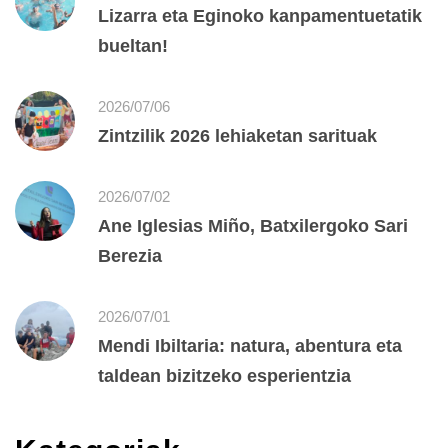
Lizarra eta Eginoko kanpamentuetatik
bueltan!
2026/07/06
Zintzilik 2026 lehiaketan sarituak
2026/07/02
Ane Iglesias Miño, Batxilergoko Sari
Berezia
2026/07/01
Mendi Ibiltaria: natura, abentura eta
taldean bizitzeko esperientzia