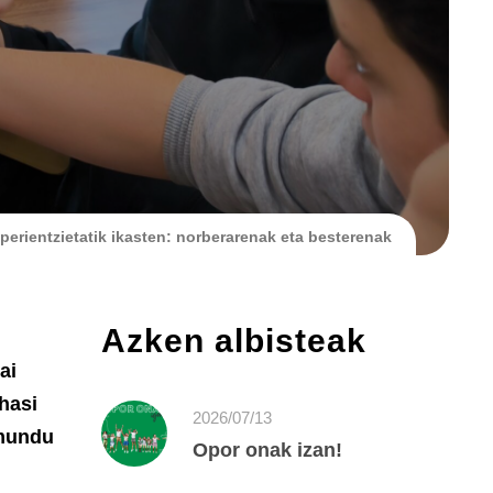
perientzietatik ikasten: norberarenak eta besterenak
Azken albisteak
ai
hasi
2026/07/13
 mundu
Opor onak izan!