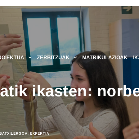
ROIEKTUA
ZERBITZUAK
MATRIKULAZIOAK
I
atik ikasten: norb
BATXILERGOA
,
EXPERTIA