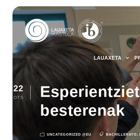
LAUAXETA
P
Esperientziet
22
OTS
besterenak
UNCATEGORIZED @EU
BACHILLERATO
,