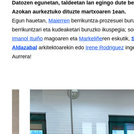
Datozen egunetan, taldeetan lan egingo dute ber
Azokan aurkeztuko dituzte martxoaren 1ean.
Egun hauetan,
Maierren
berrikuntza-prozesuei buru
berrikuntzari eta kudeaketari buruzko ikuspegia; so
Imanol Ituiño
magoaren eta
Markeliñe
ren eskutik,
S
Aldazabal
arkitektoarekin edo
Irene Rodriguez
inge
Aurrera!