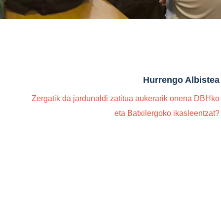
Hurrengo Albistea
Zergatik da jardunaldi zatitua aukerarik onena DBHko
eta Batxilergoko ikasleentzat?