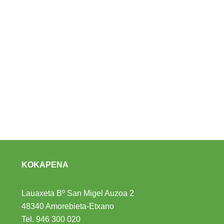
KOKAPENA
Lauaxeta Bº San Migel Auzoa 2
48340 Amorebieta-Etxano
Tel.
946 300 020