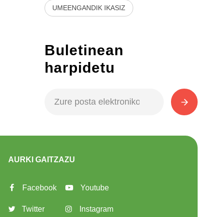
UMEENGANDIK IKASIZ
Buletinean
harpidetu
AURKI GAITZAZU
Facebook
Youtube
Twitter
Instagram