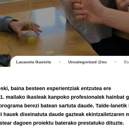
Lauaxeta Ikastola
>
Uncategorized @eu
>
Es
ski, baina besteen esperientziak entzutea ere
o 1. mailako ikasleak kanpoko profesionalek hainbat g
 programa berezi batean sartuta daude. Talde-lanetik 
ldi hauek diseinatuta daude gazteak ekintzailetzaren
astear dagoen proiektu baterako prestatuko dituzte.