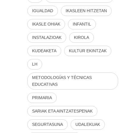
IGUALDAD
IKASLEEN HITZETAN
IKASLE OHIAK
INFANTIL
INSTALAZIOAK
KIROLA
KUDEAKETA
KULTUR EKINTZAK
LH
METODOLOGÍAS Y TÉCNICAS
EDUCATIVAS
PRIMARIA
SARIAK ETA AINTZATESPENAK
SEGURTASUNA
UDALEKUAK