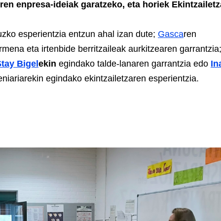
en enpresa-ideiak garatzeko, eta horiek Ekintzailetz
zko esperientzia entzun ahal izan dute;
Gasca
ren
rmena eta irtenbide berritzaileak aurkitzearen garrantzia
tay Bigel
ekin
egindako talde-lanaren garrantzia edo
In
niariarekin egindako ekintzailetzaren esperientzia.