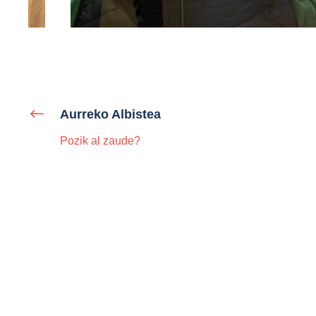
Aurreko Albistea
Pozik al zaude?