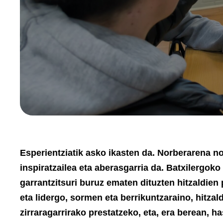
Esperientziatik asko ikasten da. Norberarena no
inspiratzailea eta aberasgarria da. Batxilergok
garrantzitsuri buruz ematen dituzten hitzaldien
eta lidergo, sormen eta berrikuntzaraino, hitza
zirraragarrirako prestatzeko, eta, era berean, h