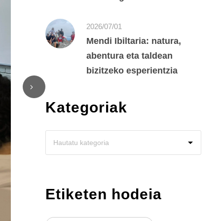
2026/07/01
Mendi Ibiltaria: natura,
abentura eta taldean
bizitzeko esperientzia
Kategoriak
Etiketen hodeia