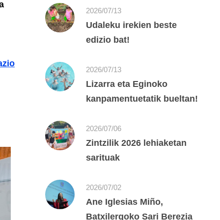
a
2026/07/13
Udaleku irekien beste
edizio bat!
;
azio
2026/07/13
Lizarra eta Eginoko
kanpamentuetatik bueltan!
2026/07/06
Zintzilik 2026 lehiaketan
sarituak
2026/07/02
Ane Iglesias Miño,
Batxilergoko Sari Berezia