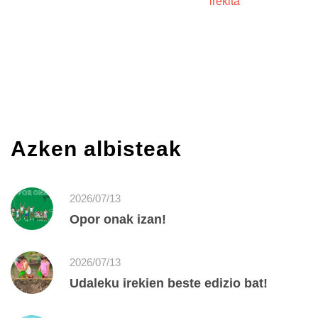
irekita
Azken albisteak
2026/07/13
Opor onak izan!
2026/07/13
Udaleku irekien beste edizio bat!