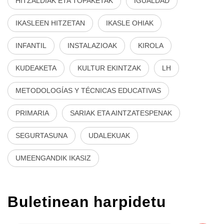
HITZALDIAK ETA TOPAKETAK
IGUALDAD
IKASLEEN HITZETAN
IKASLE OHIAK
INFANTIL
INSTALAZIOAK
KIROLA
KUDEAKETA
KULTUR EKINTZAK
LH
METODOLOGÍAS Y TÉCNICAS EDUCATIVAS
PRIMARIA
SARIAK ETA AINTZATESPENAK
SEGURTASUNA
UDALEKUAK
UMEENGANDIK IKASIZ
Buletinean harpidetu