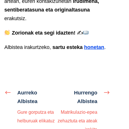
artean, euren kontakizunetan
irudimena,
sentiberatasuna eta originaltasuna
erakutsiz.
Zorionak eta segi idazten!
✍
Albistea irakurtzeko,
sartu esteka
honetan
.
Aurreko
Hurrengo
Albistea
Albistea
Gure gorputza eta
Matrikulazio-epea
helburuak elikatuz
zehaztuta eta ateak