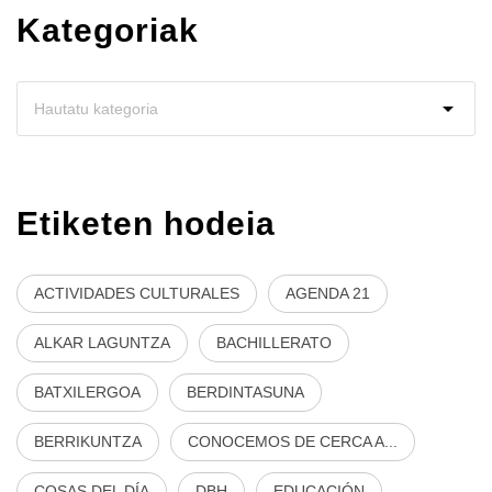
Kategoriak
Etiketen hodeia
ACTIVIDADES CULTURALES
AGENDA 21
ALKAR LAGUNTZA
BACHILLERATO
BATXILERGOA
BERDINTASUNA
BERRIKUNTZA
CONOCEMOS DE CERCA A...
COSAS DEL DÍA
DBH
EDUCACIÓN