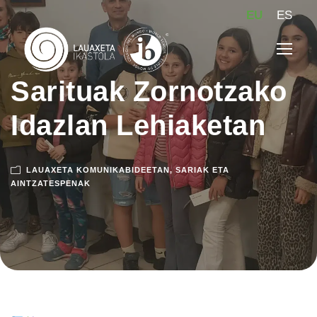
EU
ES
Sarituak Zornotzako
Idazlan Lehiaketan
LAUAXETA KOMUNIKABIDEETAN
,
SARIAK ETA
AINTZATESPENAK