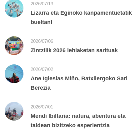
2026/07/13
Lizarra eta Eginoko kanpamentuetatik
bueltan!
2026/07/06
Zintzilik 2026 lehiaketan sarituak
2026/07/02
Ane Iglesias Miño, Batxilergoko Sari
Berezia
2026/07/01
Mendi Ibiltaria: natura, abentura eta
taldean bizitzeko esperientzia