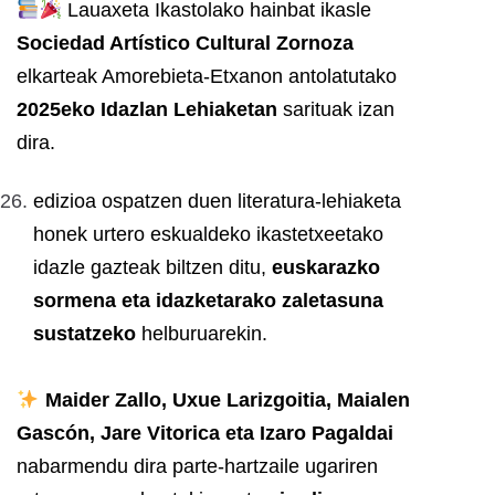
Lauaxeta Ikastolako hainbat ikasle
Sociedad Artístico Cultural Zornoza
elkarteak Amorebieta-Etxanon antolatutako
2025eko Idazlan Lehiaketan
sarituak izan
dira.
edizioa ospatzen duen literatura-lehiaketa
honek urtero eskualdeko ikastetxeetako
idazle gazteak biltzen ditu,
euskarazko
sormena eta idazketarako zaletasuna
sustatzeko
helburuarekin.
Maider Zallo, Uxue Larizgoitia, Maialen
Gascón, Jare Vitorica eta Izaro Pagaldai
nabarmendu dira parte-hartzaile ugariren