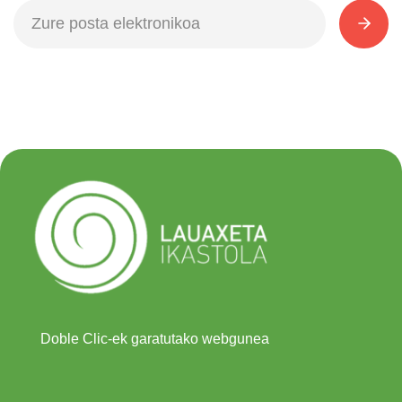
Doble Clic-ek garatutako webgunea