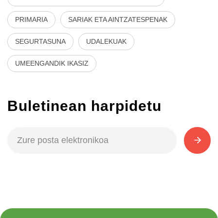
PRIMARIA
SARIAK ETA AINTZATESPENAK
SEGURTASUNA
UDALEKUAK
UMEENGANDIK IKASIZ
Buletinean harpidetu