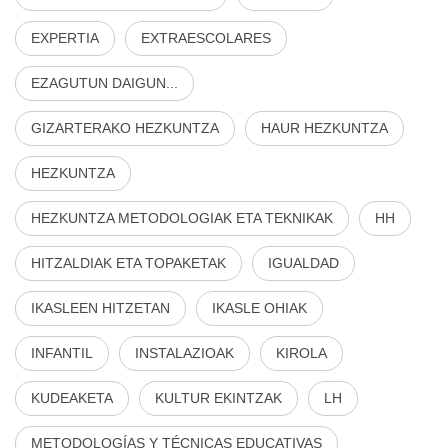
EXPERTIA
EXTRAESCOLARES
EZAGUTUN DAIGUN...
GIZARTERAKO HEZKUNTZA
HAUR HEZKUNTZA
HEZKUNTZA
HEZKUNTZA METODOLOGIAK ETA TEKNIKAK
HH
HITZALDIAK ETA TOPAKETAK
IGUALDAD
IKASLEEN HITZETAN
IKASLE OHIAK
INFANTIL
INSTALAZIOAK
KIROLA
KUDEAKETA
KULTUR EKINTZAK
LH
METODOLOGÍAS Y TÉCNICAS EDUCATIVAS