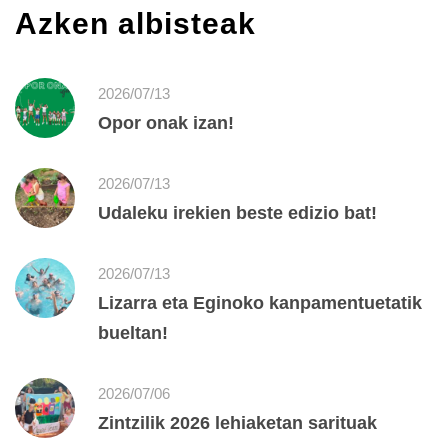
Azken albisteak
2026/07/13
Opor onak izan!
2026/07/13
Udaleku irekien beste edizio bat!
2026/07/13
Lizarra eta Eginoko kanpamentuetatik
bueltan!
2026/07/06
Zintzilik 2026 lehiaketan sarituak