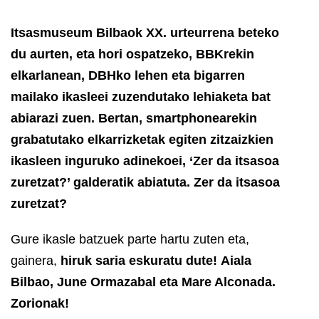
Itsasmuseum Bilbaok XX. urteurrena beteko
du aurten, eta hori ospatzeko, BBKrekin
elkarlanean, DBHko lehen eta bigarren
mailako ikasleei zuzendutako lehiaketa bat
abiarazi zuen. Bertan, smartphonearekin
grabatutako elkarrizketak egiten zitzaizkien
ikasleen inguruko adinekoei, ‘Zer da itsasoa
zuretzat?’ galderatik abiatuta. Zer da itsasoa
zuretzat?
Gure ikasle batzuek parte hartu zuten eta,
gainera,
hiruk saria eskuratu dute!
Aiala
Bilbao, June Ormazabal eta Mare Alconada.
Zorionak!