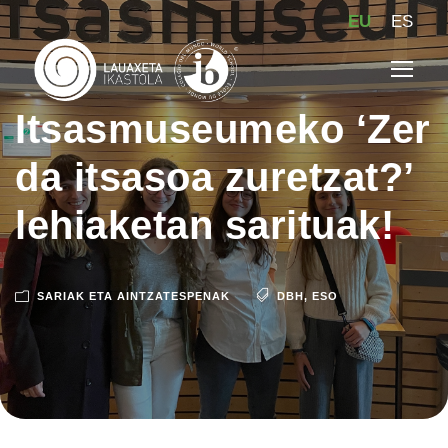
EU
ES
Itsasmuseumeko ‘Zer
da itsasoa zuretzat?’
lehiaketan sarituak!
SARIAK ETA AINTZATESPENAK
DBH
,
ESO