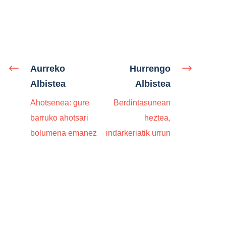
Aurreko
Hurrengo
Albistea
Albistea
Ahotsenea: gure
Berdintasunean
barruko ahotsari
heztea,
bolumena emanez
indarkeriatik urrun