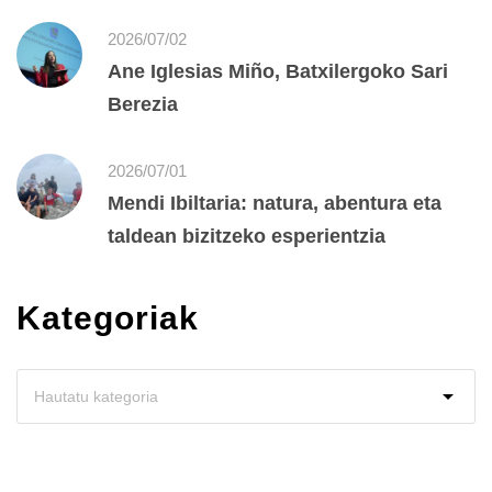
2026/07/02
Ane Iglesias Miño, Batxilergoko Sari
Berezia
2026/07/01
Mendi Ibiltaria: natura, abentura eta
taldean bizitzeko esperientzia
Kategoriak