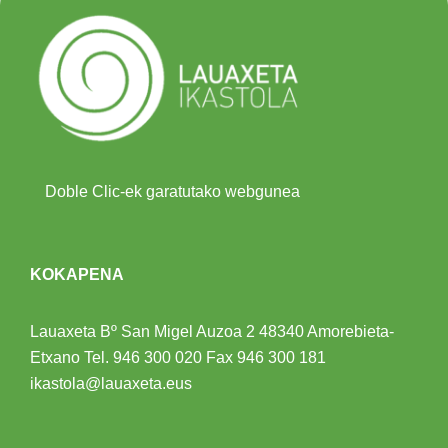
Doble Clic-ek garatutako webgunea
KOKAPENA
Lauaxeta Bº San Migel Auzoa 2
48340 Amorebieta-
Etxano
Tel.
946 300 020
Fax 946 300 181
ikastola@lauaxeta.eus