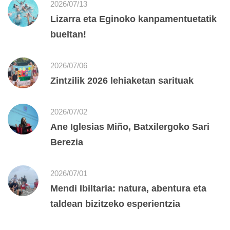
2026/07/13
Lizarra eta Eginoko kanpamentuetatik
bueltan!
2026/07/06
Zintzilik 2026 lehiaketan sarituak
2026/07/02
Ane Iglesias Miño, Batxilergoko Sari
Berezia
2026/07/01
Mendi Ibiltaria: natura, abentura eta
taldean bizitzeko esperientzia