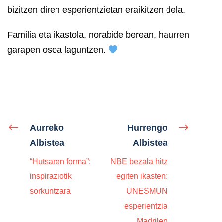
bizitzen diren esperientzietan eraikitzen dela.
Familia eta ikastola, norabide berean, haurren
garapen osoa laguntzen.
Aurreko
Hurrengo
Albistea
Albistea
“Hutsaren forma”:
NBE bezala hitz
inspiraziotik
egiten ikasten:
sorkuntzara
UNESMUN
esperientzia
Madrilen