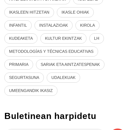
IKASLEEN HITZETAN
IKASLE OHIAK
INFANTIL
INSTALAZIOAK
KIROLA
KUDEAKETA
KULTUR EKINTZAK
LH
METODOLOGÍAS Y TÉCNICAS EDUCATIVAS
PRIMARIA
SARIAK ETA AINTZATESPENAK
SEGURTASUNA
UDALEKUAK
UMEENGANDIK IKASIZ
Buletinean harpidetu