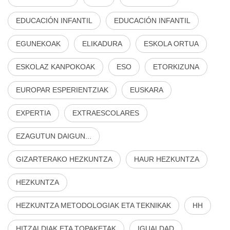
EDUCACIÓN INFANTIL
EDUCACIÓN INFANTIL
EGUNEKOAK
ELIKADURA
ESKOLA ORTUA
ESKOLAZ KANPOKOAK
ESO
ETORKIZUNA
EUROPAR ESPERIENTZIAK
EUSKARA
EXPERTIA
EXTRAESCOLARES
EZAGUTUN DAIGUN...
GIZARTERAKO HEZKUNTZA
HAUR HEZKUNTZA
HEZKUNTZA
HEZKUNTZA METODOLOGIAK ETA TEKNIKAK
HH
HITZALDIAK ETA TOPAKETAK
IGUALDAD