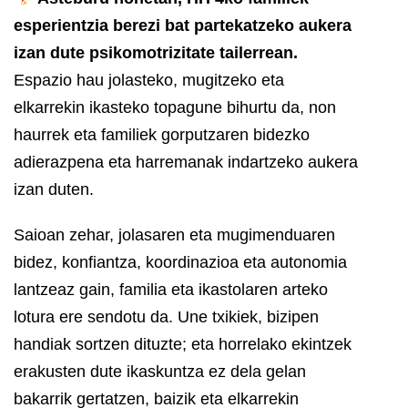
esperientzia berezi bat partekatzeko aukera
izan dute psikomotrizitate tailerrean.
Espazio hau jolasteko, mugitzeko eta
elkarrekin ikasteko topagune bihurtu da, non
haurrek eta familiek gorputzaren bidezko
adierazpena eta harremanak indartzeko aukera
izan duten.
Saioan zehar, jolasaren eta mugimenduaren
bidez, konfiantza, koordinazioa eta autonomia
lantzeaz gain, familia eta ikastolaren arteko
lotura ere sendotu da. Une txikiek, bizipen
handiak sortzen dituzte; eta horrelako ekintzek
erakusten dute ikaskuntza ez dela gelan
bakarrik gertatzen, baizik eta elkarrekin