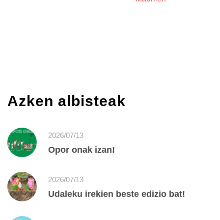
Azken albisteak
2026/07/13
Opor onak izan!
2026/07/13
Udaleku irekien beste edizio bat!