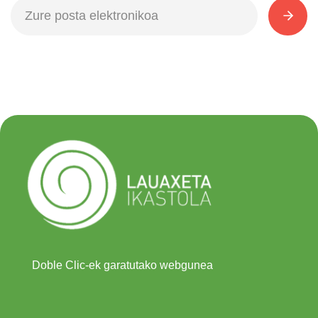
Doble Clic-ek garatutako webgunea