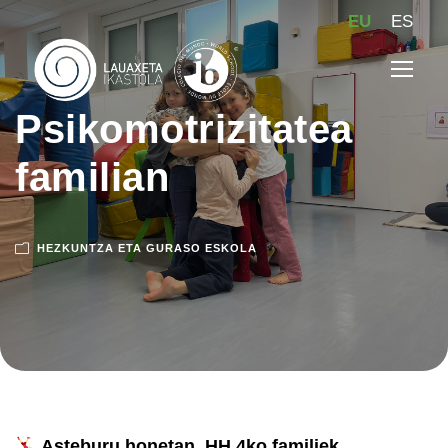
EU
ES
Psikomotrizitatea
familian
HEZKUNTZA ETA GURASO ESKOLA
Asteburu honetan, HH 4ko familiek