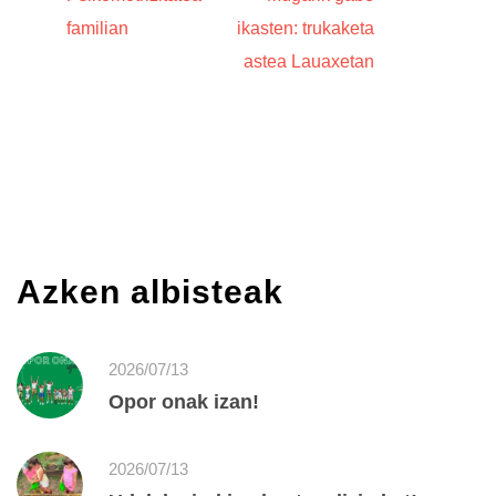
familian
ikasten: trukaketa
astea Lauaxetan
Azken albisteak
2026/07/13
Opor onak izan!
2026/07/13