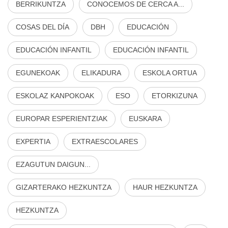
BERRIKUNTZA
CONOCEMOS DE CERCA A...
COSAS DEL DÍA
DBH
EDUCACIÓN
EDUCACIÓN INFANTIL
EDUCACIÓN INFANTIL
EGUNEKOAK
ELIKADURA
ESKOLA ORTUA
ESKOLAZ KANPOKOAK
ESO
ETORKIZUNA
EUROPAR ESPERIENTZIAK
EUSKARA
EXPERTIA
EXTRAESCOLARES
EZAGUTUN DAIGUN...
GIZARTERAKO HEZKUNTZA
HAUR HEZKUNTZA
HEZKUNTZA