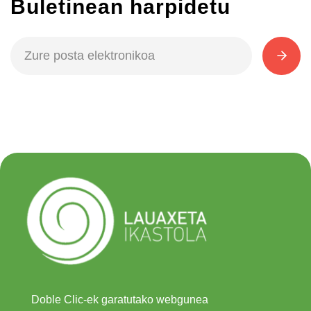
Buletinean harpidetu
Doble Clic-ek garatutako webgunea