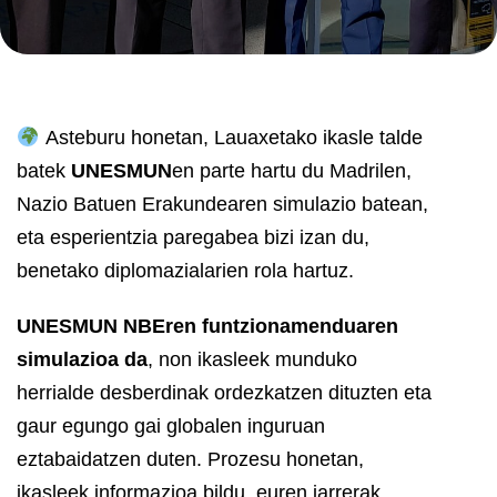
Asteburu honetan, Lauaxetako ikasle talde
batek
UNESMUN
en parte hartu du Madrilen,
Nazio Batuen Erakundearen simulazio batean,
eta esperientzia paregabea bizi izan du,
benetako diplomazialarien rola hartuz.
UNESMUN NBEren funtzionamenduaren
simulazioa da
, non ikasleek munduko
herrialde desberdinak ordezkatzen dituzten eta
gaur egungo gai globalen inguruan
eztabaidatzen duten. Prozesu honetan,
ikasleek informazioa bildu, euren jarrerak