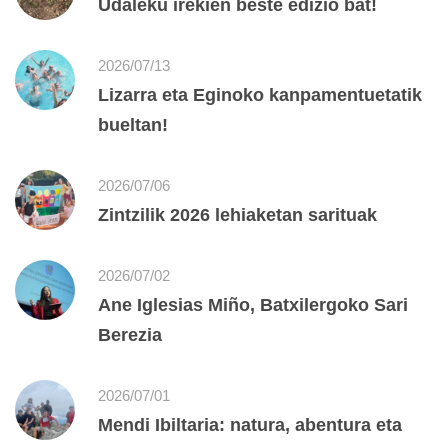
Udaleku irekien beste edizio bat!
2026/07/13
Lizarra eta Eginoko kanpamentuetatik
bueltan!
2026/07/06
Zintzilik 2026 lehiaketan sarituak
2026/07/02
Ane Iglesias Miño, Batxilergoko Sari
Berezia
2026/07/01
Mendi Ibiltaria: natura, abentura eta