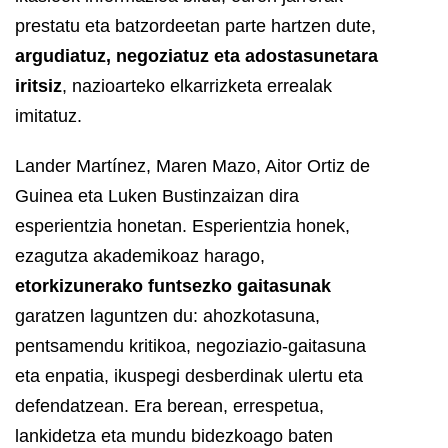
prestatu eta batzordeetan parte hartzen dute,
argudiatuz, negoziatuz eta adostasunetara
iritsiz
, nazioarteko elkarrizketa errealak
imitatuz.
Lander Martínez, Maren Mazo, Aitor Ortiz de
Guinea eta Luken Bustinzaizan dira
esperientzia honetan. Esperientzia honek,
ezagutza akademikoaz harago,
etorkizunerako funtsezko gaitasunak
garatzen laguntzen du: ahozkotasuna,
pentsamendu kritikoa, negoziazio-gaitasuna
eta enpatia, ikuspegi desberdinak ulertu eta
defendatzean. Era berean, errespetua,
lankidetza eta mundu bidezkoago baten