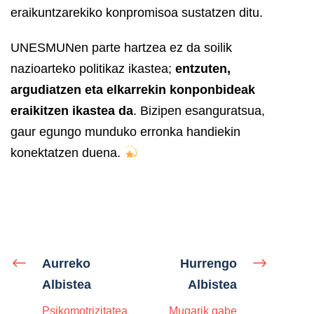
eraikuntzarekiko konpromisoa sustatzen ditu.
UNESMUNen parte hartzea ez da soilik
nazioarteko politikaz ikastea;
entzuten,
argudiatzen eta elkarrekin konponbideak
eraikitzen ikastea da
. Bizipen esanguratsua,
gaur egungo munduko erronka handiekin
konektatzen duena.
Aurreko
Hurrengo
Albistea
Albistea
Psikomotrizitatea
Mugarik gabe