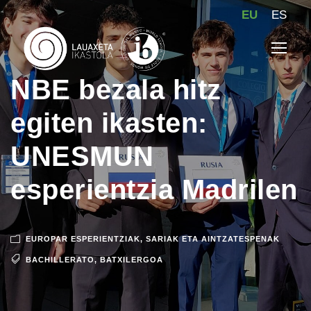
EU
ES
NBE bezala hitz
egiten ikasten:
UNESMUN
esperientzia Madrilen
EUROPAR ESPERIENTZIAK
,
SARIAK ETA AINTZATESPENAK
BACHILLERATO
,
BATXILERGOA