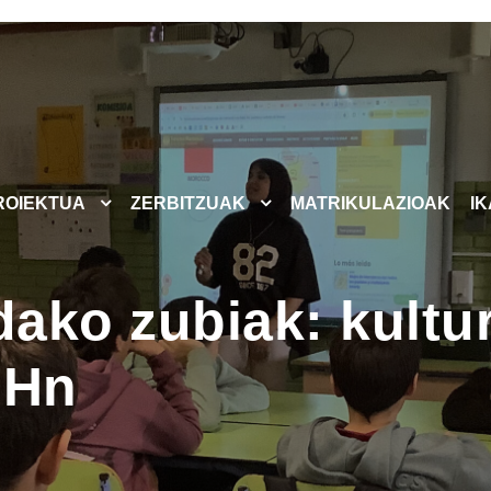
ROIEKTUA
ZERBITZUAK
MATRIKULAZIOAK
I
dako zubiak: kultu
BHn