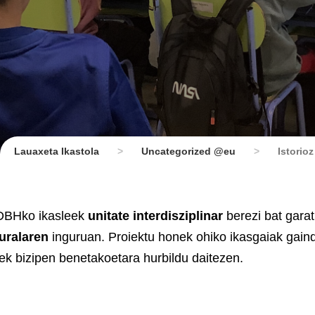
Lauaxeta Ikastola
>
Uncategorized @eu
>
Istorio
 DBHko ikasleek
unitate interdisziplinar
berezi bat gara
turalaren
inguruan. Proiektu honek ohiko ikasgaiak gaind
leek bizipen benetakoetara hurbildu daitezen.