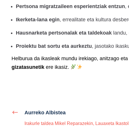
Pertsona migratzaileen esperientziak entzun
,
Ikerketa-lana egin
, errealitate eta kultura desbe
Hausnarketa pertsonalak eta taldekoak
landu, 
Proiektu bat sortu eta aurkeztu
, jasotako ikas
Helburua da ikasleak mundu irekiago, anitzago eta 
gizatasunetik
ere ikasiz.
Aurreko Albistea
Irakurle taldea Mikel Reparazekin, Lauaxeta Ikasto