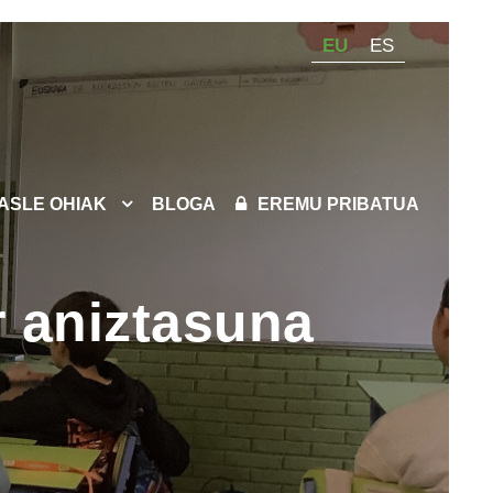
EU
ES
KASLE OHIAK
BLOGA
EREMU PRIBATUA
r aniztasuna