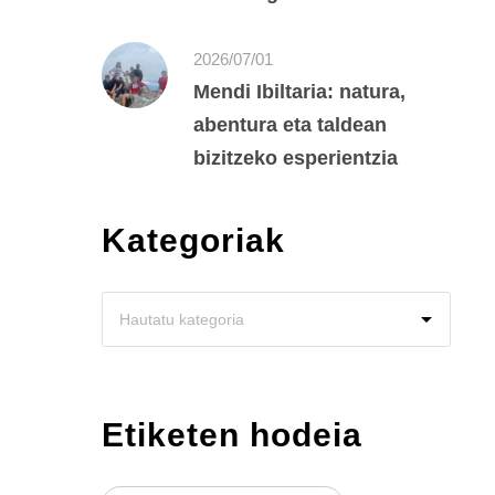
2026/07/01
Mendi Ibiltaria: natura,
abentura eta taldean
bizitzeko esperientzia
Kategoriak
Etiketen hodeia