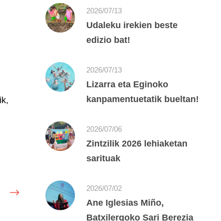
2026/07/13
Udaleku irekien beste
edizio bat!
2026/07/13
Lizarra eta Eginoko
kanpamentuetatik bueltan!
ik,
2026/07/06
Zintzilik 2026 lehiaketan
sarituak
2026/07/02
Ane Iglesias Miño,
Batxilergoko Sari Berezia