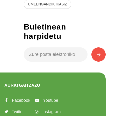
UMEENGANDIK IKASIZ
Buletinean
harpidetu
AURKI GAITZAZU
Facebook
Youtube
Twitter
Instagram