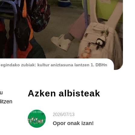
z egindako zubiak: kultur aniztasuna lantzen 1. DBHn
Azken albisteak
tu
itzen
2026/07/13
Opor onak izan!