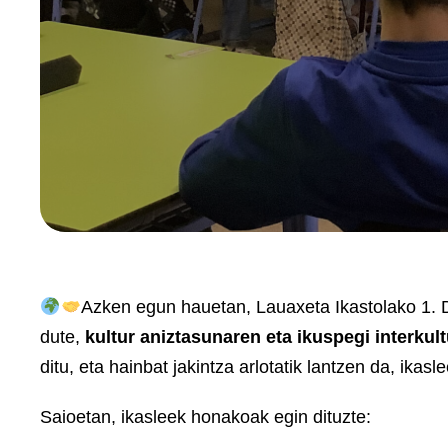
Azken egun hauetan, Lauaxeta Ikastolako 1.
dute,
kultur aniztasunaren eta ikuspegi interkul
ditu, eta hainbat jakintza arlotatik lantzen da, ikas
Saioetan, ikasleek honakoak egin dituzte: