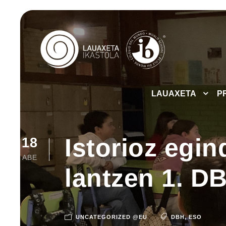
LAUAXETA
P
Istorioz egin
18
ABE
lantzen 1. D
UNCATEGORIZED @EU
DBH
,
ESO