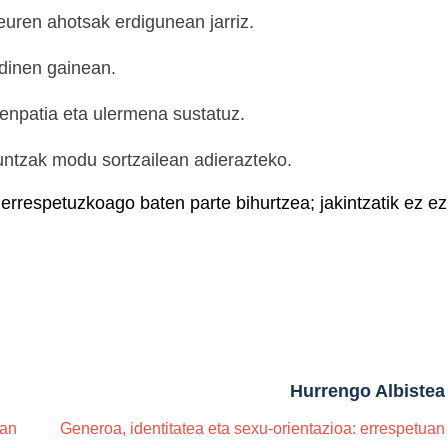
 euren ahotsak erdigunean jarriz.
rdinen gainean.
enpatia eta ulermena sustatuz.
kuntzak modu sortzailean adierazteko.
errespetuzkoago baten parte bihurtzea; jakintzatik ez ez
Hurrengo Albistea
lan
Generoa, identitatea eta sexu-orientazioa: errespetuan