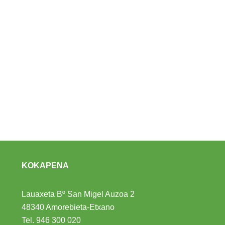
KOKAPENA
Lauaxeta Bº San Migel Auzoa 2
48340 Amorebieta-Etxano
Tel.
946 300 020