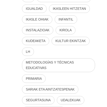
IGUALDAD
IKASLEEN HITZETAN
IKASLE OHIAK
INFANTIL
INSTALAZIOAK
KIROLA
KUDEAKETA
KULTUR EKINTZAK
LH
METODOLOGÍAS Y TÉCNICAS
EDUCATIVAS
PRIMARIA
SARIAK ETA AINTZATESPENAK
SEGURTASUNA
UDALEKUAK