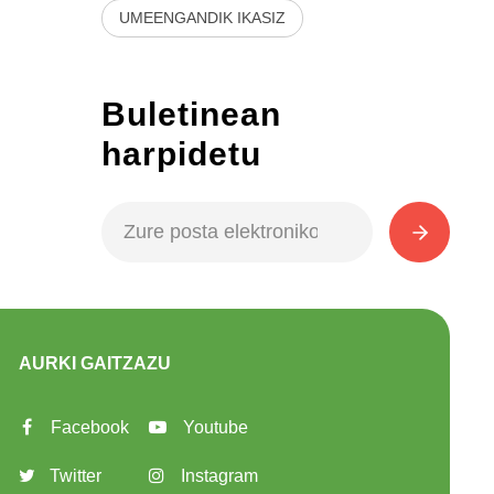
UMEENGANDIK IKASIZ
Buletinean
harpidetu
AURKI GAITZAZU
Facebook
Youtube
Twitter
Instagram