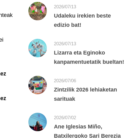
2026/07/13
nteak
Udaleku irekien beste
edizio bat!
ei
2026/07/13
Lizarra eta Eginoko
kanpamentuetatik bueltan!
zez
2026/07/06
Zintzilik 2026 lehiaketan
 ez
sarituak
2026/07/02
Ane Iglesias Miño,
Batxilergoko Sari Berezia