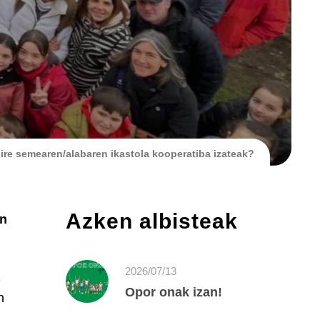
nire semearen/alabaren ikastola kooperatiba izateak?
Azken albisteak
en
2026/07/13
Opor onak izan!
n