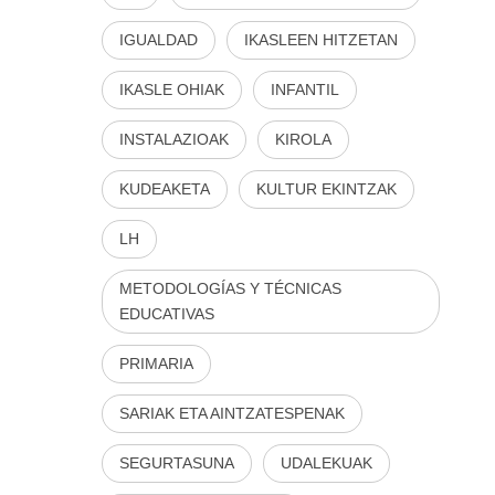
IGUALDAD
IKASLEEN HITZETAN
IKASLE OHIAK
INFANTIL
INSTALAZIOAK
KIROLA
KUDEAKETA
KULTUR EKINTZAK
LH
METODOLOGÍAS Y TÉCNICAS
EDUCATIVAS
PRIMARIA
SARIAK ETA AINTZATESPENAK
SEGURTASUNA
UDALEKUAK