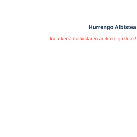
Hurrengo Albistea
Indarkeria matxistaren aurkako gazteak!