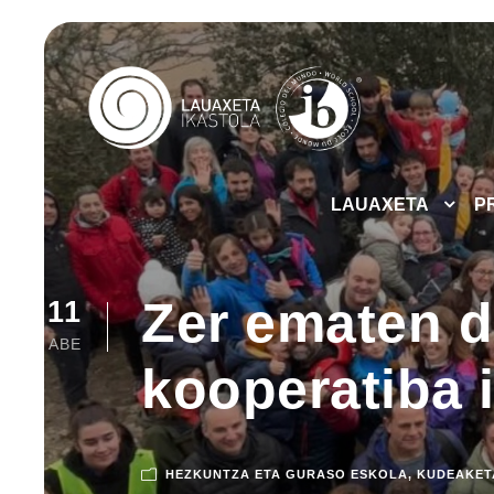
LAUAXETA
P
Zer ematen d
11
ABE
kooperatiba 
HEZKUNTZA ETA GURASO ESKOLA
,
KUDEAKET