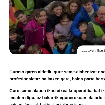
Lauaxeta Ikast
Guraso garen aldetik, gure seme-alabentzat onen
profesionaletaz baliatzen gara, baina parte hart
Gure seme-alaben ikastetxea kooperatiba bat iz
ematen digu, ez bakarrik egunerokoan eta arlo 
batean, familiak baitira ikastolaren jabeak.