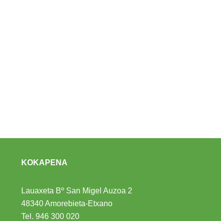
KOKAPENA
Lauaxeta Bº San Migel Auzoa 2
48340 Amorebieta-Etxano
Tel.
946 300 020