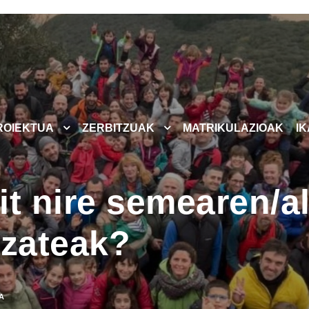
ROIEKTUA
ZERBITZUAK
MATRIKULAZIOAK
I
it nire semearen/a
izateak?
A