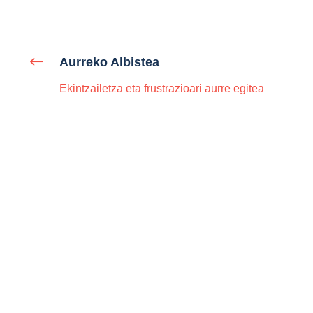
Aurreko Albistea
Ekintzailetza eta frustrazioari aurre egitea