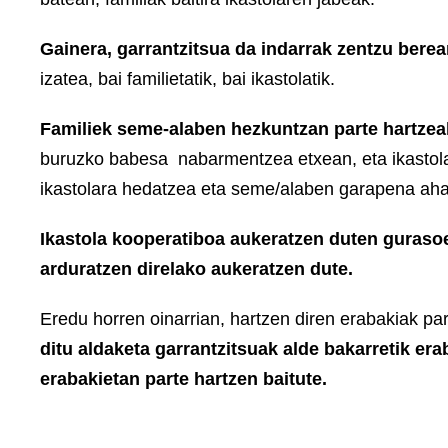
Gainera, garrantzitsua da indarrak zentzu bere
izatea, bai familietatik, bai ikastolatik.
Familiek seme-alaben hezkuntzan parte hartzea
buruzko babesa nabarmentzea etxean, eta ikastolan 
ikastolara hedatzea eta seme/alaben garapena aha
Ikastola kooperatiboa aukeratzen duten gurasoe
arduratzen direlako aukeratzen dute.
Eredu horren oinarrian, hartzen diren erabakiak par
ditu aldaketa garrantzitsuak alde bakarretik erab
erabakietan parte hartzen baitute.