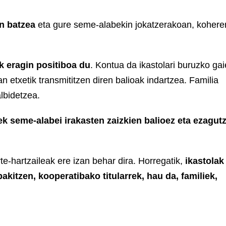
an batzea
eta gure seme-alabekin jokatzerakoan, kohere
k eragin positiboa du
. Kontua da ikastolari buruzko gai
etxetik transmititzen diren balioak indartzea. Familia
lbidetzea.
k seme-alabei irakasten zaizkien balioez eta ezagut
te-hartzaileak ere izan behar dira. Horregatik,
ikastolak
akitzen, kooperatibako titularrek, hau da, familiek,