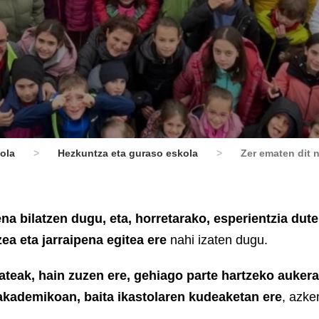
ola
>
Hezkuntza eta guraso eskola
>
Zer ematen dit 
a bilatzen dugu, eta, horretarako, esperientzia dut
zea eta jarraipena egitea ere
nahi izaten dugu.
ateak, hain zuzen ere, gehiago parte hartzeko aukera
akademikoan, baita ikastolaren kudeaketan ere
, azke