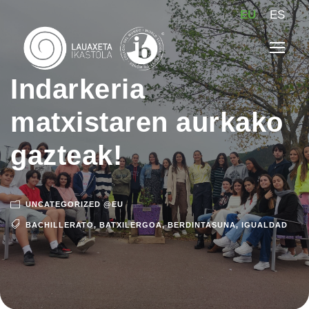
EU
ES
Indarkeria
matxistaren aurkako
gazteak!
UNCATEGORIZED @EU
BACHILLERATO
,
BATXILERGOA
,
BERDINTASUNA
,
IGUALDAD