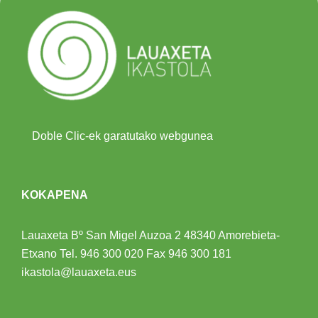
Doble Clic-ek garatutako webgunea
KOKAPENA
Lauaxeta Bº San Migel Auzoa 2
48340 Amorebieta-
Etxano
Tel.
946 300 020
Fax 946 300 181
ikastola@lauaxeta.eus