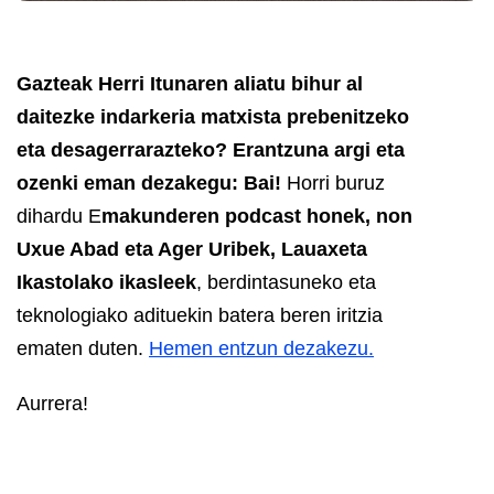
Gazteak Herri Itunaren aliatu bihur al
daitezke indarkeria matxista prebenitzeko
eta desagerrarazteko? Erantzuna argi eta
ozenki eman dezakegu: Bai!
Horri buruz
dihardu E
makunderen podcast honek, non
Uxue Abad eta Ager Uribek, Lauaxeta
Ikastolako ikasleek
, berdintasuneko eta
teknologiako adituekin batera beren iritzia
ematen duten.
Hemen entzun dezakezu.
Aurrera!