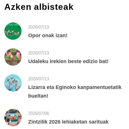
Azken albisteak
2026/07/13
Opor onak izan!
2026/07/13
Udaleku irekien beste edizio bat!
2026/07/13
Lizarra eta Eginoko kanpamentuetatik
bueltan!
2026/07/06
Zintzilik 2026 lehiaketan sarituak