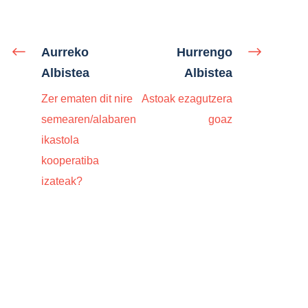
Aurreko
Hurrengo
Albistea
Albistea
Zer ematen dit nire
Astoak ezagutzera
semearen/alabaren
goaz
ikastola
kooperatiba
izateak?