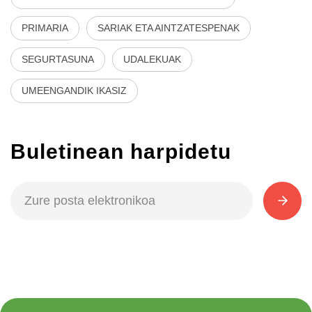
PRIMARIA
SARIAK ETA AINTZATESPENAK
SEGURTASUNA
UDALEKUAK
UMEENGANDIK IKASIZ
Buletinean harpidetu