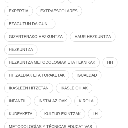
EXPERTIA
EXTRAESCOLARES
EZAGUTUN DAIGUN...
GIZARTERAKO HEZKUNTZA
HAUR HEZKUNTZA
HEZKUNTZA
HEZKUNTZA METODOLOGIAK ETA TEKNIKAK
HH
HITZALDIAK ETA TOPAKETAK
IGUALDAD
IKASLEEN HITZETAN
IKASLE OHIAK
INFANTIL
INSTALAZIOAK
KIROLA
KUDEAKETA
KULTUR EKINTZAK
LH
METODOLOGÍAS Y TÉCNICAS EDUCATIVAS