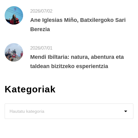
2026/07/02
Ane Iglesias Miño, Batxilergoko Sari
Berezia
2026/07/01
Mendi Ibiltaria: natura, abentura eta
taldean bizitzeko esperientzia
Kategoriak