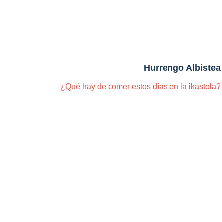
Hurrengo Albistea
¿Qué hay de comer estos días en la ikastola?