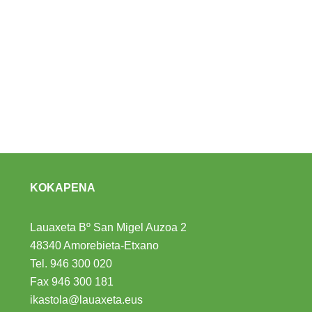
KOKAPENA
Lauaxeta Bº San Migel Auzoa 2
48340 Amorebieta-Etxano
Tel.
946 300 020
Fax 946 300 181
ikastola@lauaxeta.eus