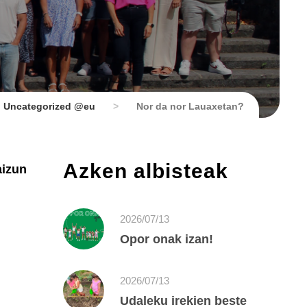
Uncategorized @eu
>
Nor da nor Lauaxetan?
Azken albisteak
aizun
2026/07/13
Opor onak izan!
2026/07/13
Udaleku irekien beste