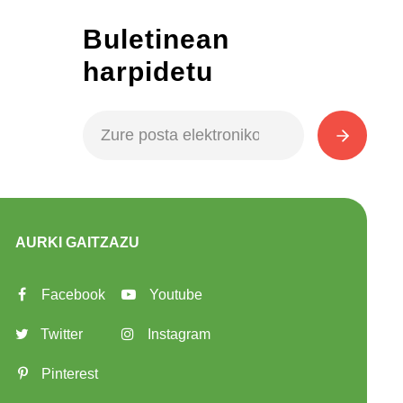
Buletinean
harpidetu
AURKI GAITZAZU
Facebook
Youtube
Twitter
Instagram
Pinterest