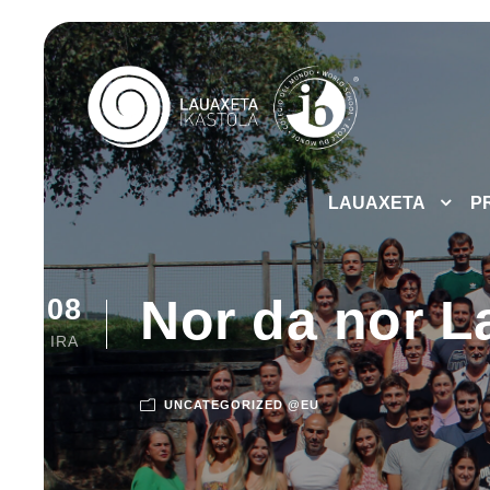
LAUAXETA
P
Nor da nor L
08
IRA
UNCATEGORIZED @EU