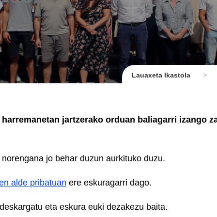
Lauaxeta Ikastola
>
 harremanetan jartzerako orduan baliagarri izango z
 norengana jo behar duzun aurkituko duzu.
n alde pribatuan
ere eskuragarri dago.
deskargatu eta eskura euki dezakezu baita.