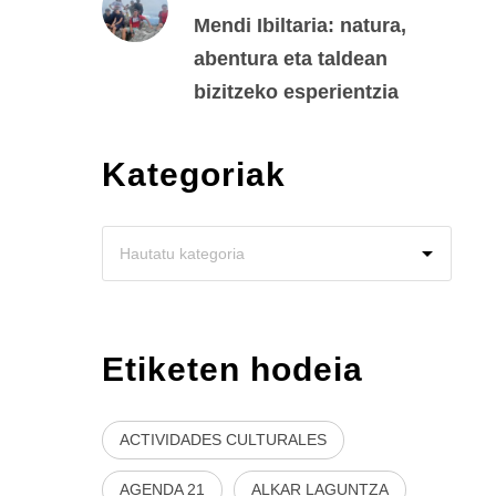
Mendi Ibiltaria: natura,
abentura eta taldean
bizitzeko esperientzia
Kategoriak
Etiketen hodeia
ACTIVIDADES CULTURALES
AGENDA 21
ALKAR LAGUNTZA