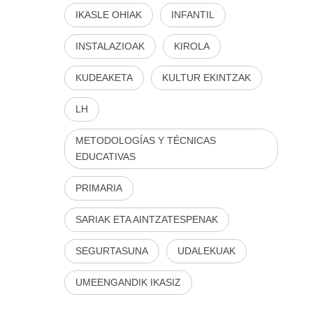
IKASLE OHIAK
INFANTIL
INSTALAZIOAK
KIROLA
KUDEAKETA
KULTUR EKINTZAK
LH
METODOLOGÍAS Y TÉCNICAS
EDUCATIVAS
PRIMARIA
SARIAK ETA AINTZATESPENAK
SEGURTASUNA
UDALEKUAK
UMEENGANDIK IKASIZ