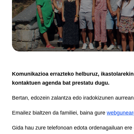
Komunikazioa errazteko helburuz, ikastolarekin
kontaktuen agenda bat prestatu dugu.
Bertan, edozein zalantza edo iradokizunen aurrean
Emailez bialtzen da familiei, baina gure
webguneare
Gida hau zure telefonoan edota ordenagailuan ere 