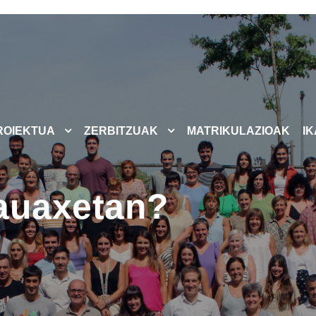
ROIEKTUA
ZERBITZUAK
MATRIKULAZIOAK
I
auaxetan?