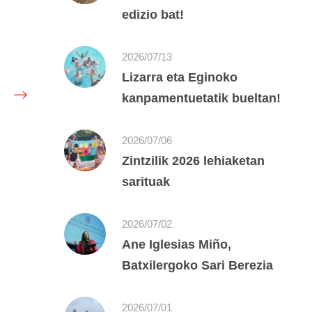
edizio bat!
2026/07/13
Lizarra eta Eginoko
kanpamentuetatik bueltan!
2026/07/06
Zintzilik 2026 lehiaketan
sarituak
2026/07/02
Ane Iglesias Miño,
Batxilergoko Sari Berezia
2026/07/01