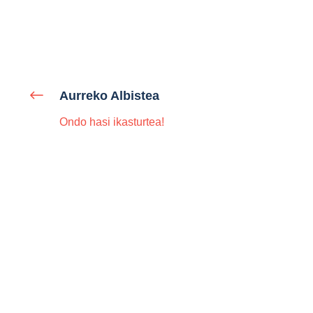
Aurreko Albistea
Ondo hasi ikasturtea!