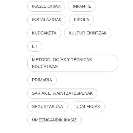
IKASLE OHIAK
INFANTIL
INSTALAZIOAK
KIROLA
KUDEAKETA
KULTUR EKINTZAK
LH
METODOLOGÍAS Y TÉCNICAS
EDUCATIVAS
PRIMARIA
SARIAK ETA AINTZATESPENAK
SEGURTASUNA
UDALEKUAK
UMEENGANDIK IKASIZ