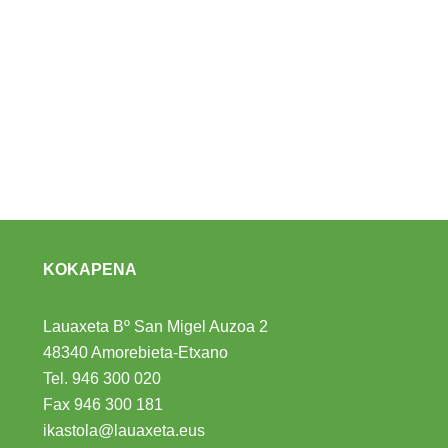
KOKAPENA
Lauaxeta Bº San Migel Auzoa 2
48340 Amorebieta-Etxano
Tel.
946 300 020
Fax 946 300 181
ikastola@lauaxeta.eus