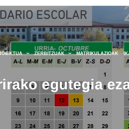
ROIEKTUA
ZERBITZUAK
MATRIKULAZIOAK
I
rrirako egutegia e