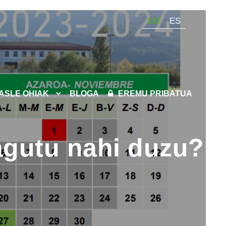
EU
ES
KASLE OHIAK
BLOGA
EREMU PRIBATUA
zagutu nahi duzu?