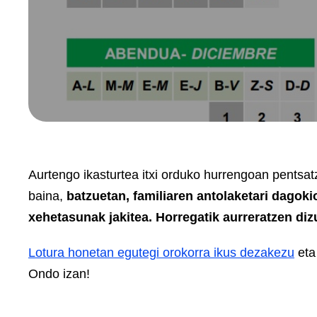
Aurtengo ikasturtea itxi orduko hurrengoan pentsat
baina,
batzuetan, familiaren antolaketari dagok
xehetasunak jakitea. Horregatik aurreratzen di
Lotura honetan egutegi orokorra ikus dezakezu
et
Ondo izan!