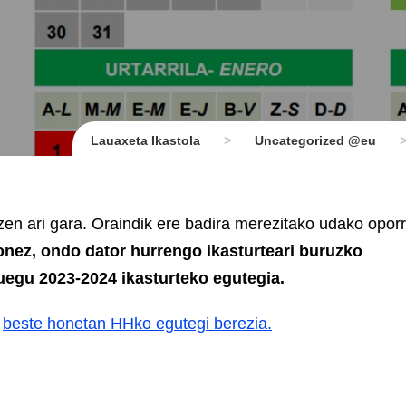
Lauaxeta Ikastola
>
Uncategorized @eu
zen ari gara. Oraindik ere badira merezitako udako oporr
ionez, ondo dator hurrengo ikasturteari buruzko
zuegu 2023-2024 ikasturteko egutegia.
a
beste honetan HHko egutegi berezia.