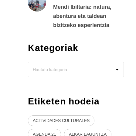
Mendi Ibiltaria: natura,
abentura eta taldean
bizitzeko esperientzia
Kategoriak
Etiketen hodeia
ACTIVIDADES CULTURALES
AGENDA 21
ALKAR LAGUNTZA