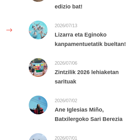
edizio bat!
2026/07/13
Lizarra eta Eginoko
kanpamentuetatik bueltan!
2026/07/06
Zintzilik 2026 lehiaketan
sarituak
2026/07/02
Ane Iglesias Miño,
Batxilergoko Sari Berezia
2026/07/01