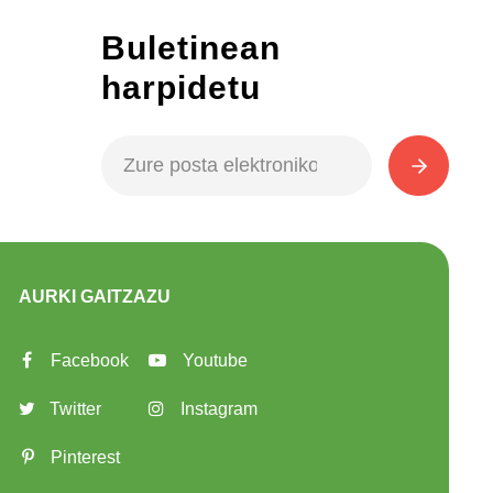
Buletinean
harpidetu
AURKI GAITZAZU
Facebook
Youtube
Twitter
Instagram
Pinterest