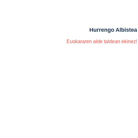
Hurrengo Albistea
Euskararen alde taldean ekinez!