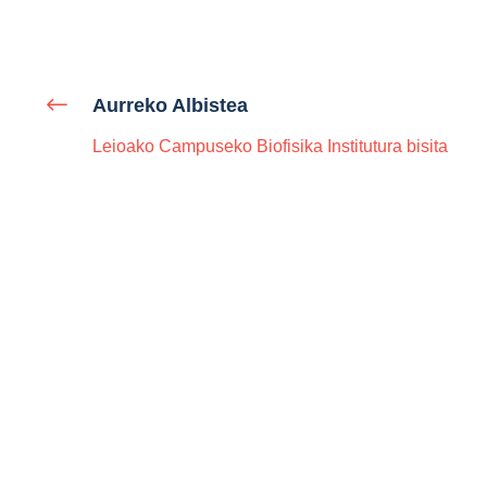
Aurreko Albistea
Leioako Campuseko Biofisika Institutura bisita