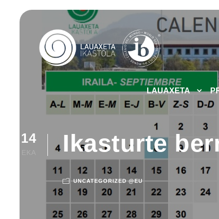
LAUAXETA
P
Ikasturte be
14
EKA
UNCATEGORIZED @EU