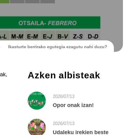
>
Ikasturte berrirako egutegia ezagutu nahi duzu?
Azken albisteak
ak,
2026/07/13
Opor onak izan!
2026/07/13
Udaleku irekien beste