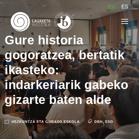
EU
ES
Gure historia
gogoratzea, bertatik
ikasteko:
indarkeriarik gabeko
gizarte baten alde
HEZKUNTZA ETA GURASO ESKOLA
DBH
,
ESO