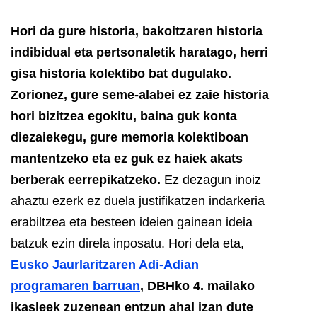
Hori da gure historia, bakoitzaren historia
indibidual eta pertsonaletik haratago, herri
gisa historia kolektibo bat dugulako.
Zorionez, gure seme-alabei ez zaie historia
hori bizitzea egokitu, baina guk konta
diezaiekegu, gure memoria kolektiboan
mantentzeko eta ez guk ez haiek akats
berberak eerrepikatzeko.
Ez dezagun inoiz
ahaztu ezerk ez duela justifikatzen indarkeria
erabiltzea eta besteen ideien gainean ideia
batzuk ezin direla inposatu.
Hori dela eta,
Eusko Jaurlaritzaren Adi-Adian
programaren barruan
, DBHko 4. mailako
ikasleek zuzenean entzun ahal izan dute