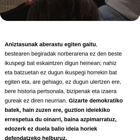
Aniztasunak aberastu egiten gaitu
,
bestearen begiradak norberarena ez den beste
ikuspegi bat eskaintzen digun heinean; nahiz
eta batzuetan ez dugun ikuspegi horrekin bat
egiten eta, are gehiago, ez dugun ulertzen ere,
bere historia pertsonala, bizipenak eta izaera
gureak ez diren neurrian.
Gizarte demokratiko
batek, hain zuzen ere, guztion ideiekiko
errespetua du oinarri, baina azpimarratuz,
edozerk ez duela balio ideia horiek
defendatzeko helburuz.