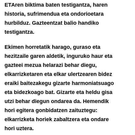
ETAren biktima baten testigantza, haren
historia, sufrimendua eta ondorioetara
hurbilduz. Gazteentzat balio handiko
testigantza.
Ekimen horretatik harago, guraso eta
hezitzaile garen aldetik, inguruko haur eta
gazteei mezua helarazi behar diegu,
elkarrizketaren eta elkar ulertzearen bidez
eraiki baitezakegu gizarte harmoniatsuago
eta bidezkoago bat. Gizarte eta heldu gisa
utzi behar diegun ondarea da.
Hemendik
hori egitera gonbidatzen zaituztegu:
elkarrizketa horiek zabaltzera eta ondare
hori uztera.