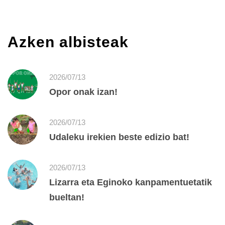
Azken albisteak
2026/07/13
Opor onak izan!
2026/07/13
Udaleku irekien beste edizio bat!
2026/07/13
Lizarra eta Eginoko kanpamentuetatik
bueltan!