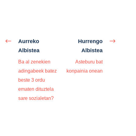
Aurreko
Hurrengo
Albistea
Albistea
Ba al zenekien
Asteburu bat
adingabeek batez
konpainia onean
beste 3 ordu
ematen dituztela
sare sozialetan?