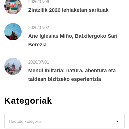
2026/07/06
Zintzilik 2026 lehiaketan sarituak
2026/07/02
Ane Iglesias Miño, Batxilergoko Sari
Berezia
2026/07/01
Mendi Ibiltaria: natura, abentura eta
taldean bizitzeko esperientzia
Kategoriak