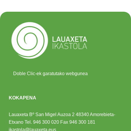
Doble Clic-ek garatutako webgunea
KOKAPENA
Lauaxeta Bº San Migel Auzoa 2
48340 Amorebieta-
Etxano
Tel.
946 300 020
Fax 946 300 181
ikastola@lauaxeta.eus