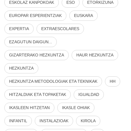
ESKOLAZ KANPOKOAK
ESO
ETORKIZUNA
EUROPAR ESPERIENTZIAK
EUSKARA
EXPERTIA
EXTRAESCOLARES
EZAGUTUN DAIGUN...
GIZARTERAKO HEZKUNTZA
HAUR HEZKUNTZA
HEZKUNTZA
HEZKUNTZA METODOLOGIAK ETA TEKNIKAK
HH
HITZALDIAK ETA TOPAKETAK
IGUALDAD
IKASLEEN HITZETAN
IKASLE OHIAK
INFANTIL
INSTALAZIOAK
KIROLA