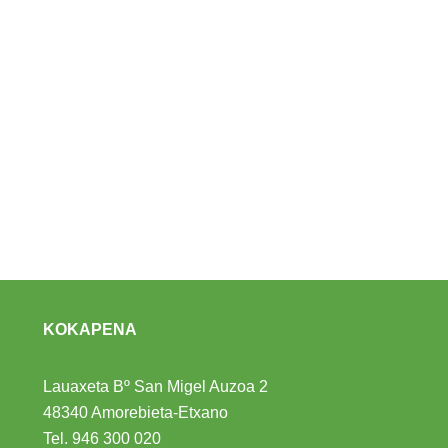
KOKAPENA
Lauaxeta Bº San Migel Auzoa 2
48340 Amorebieta-Etxano
Tel.
946 300 020