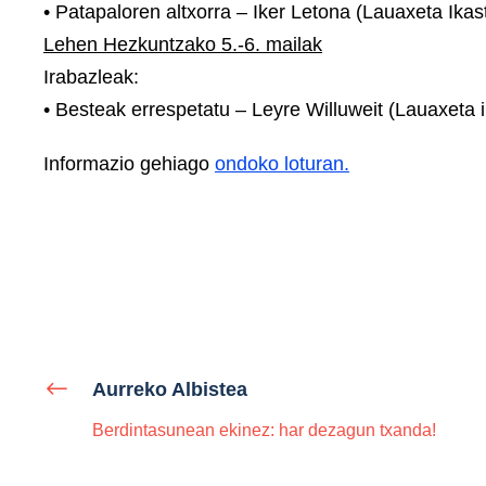
• Patapaloren altxorra – Iker Letona (Lauaxeta Ikas
Lehen Hezkuntzako 5.-6. mailak
Irabazleak:
• Besteak errespetatu – Leyre Willuweit (Lauaxeta i
Informazio gehiago
ondoko loturan.
Aurreko Albistea
Berdintasunean ekinez: har dezagun txanda!