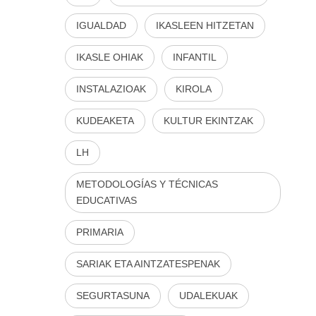
IGUALDAD
IKASLEEN HITZETAN
IKASLE OHIAK
INFANTIL
INSTALAZIOAK
KIROLA
KUDEAKETA
KULTUR EKINTZAK
LH
METODOLOGÍAS Y TÉCNICAS
EDUCATIVAS
PRIMARIA
SARIAK ETA AINTZATESPENAK
SEGURTASUNA
UDALEKUAK