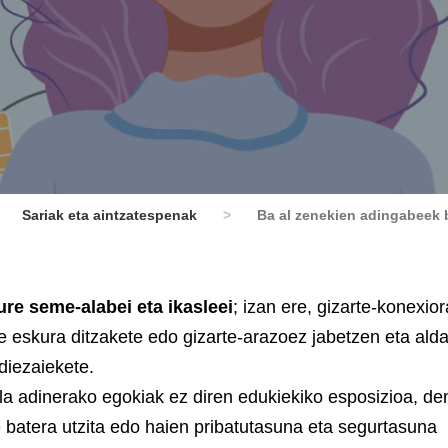
Sariak eta aintzatespenak
>
Ba al zenekien adingabeek b
ure seme-alabei eta ikasleei
; izan ere, gizarte-konexio
re eskura ditzakete edo gizarte-arazoez jabetzen eta ald
diezaiekete.
ola adinerako egokiak ez diren edukiekiko esposizioa, d
e batera utzita edo haien pribatutasuna eta segurtasuna