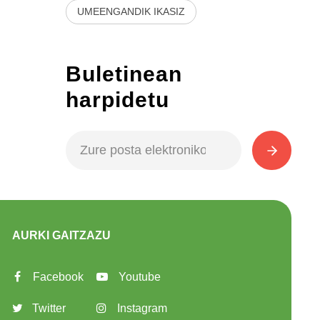
UMEENGANDIK IKASIZ
Buletinean
harpidetu
AURKI GAITZAZU
Facebook
Youtube
Twitter
Instagram