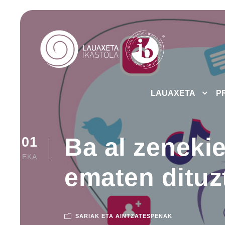
LAUAXETA
P
Ba al zeneki
01
EKA
ematen dituz
SARIAK ETA AINTZATESPENAK