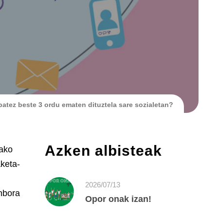
atez beste 3 ordu ematen dituztela sare sozialetan?
Azken albisteak
rako
aketa-
2026/07/13
enbora
Opor onak izan!