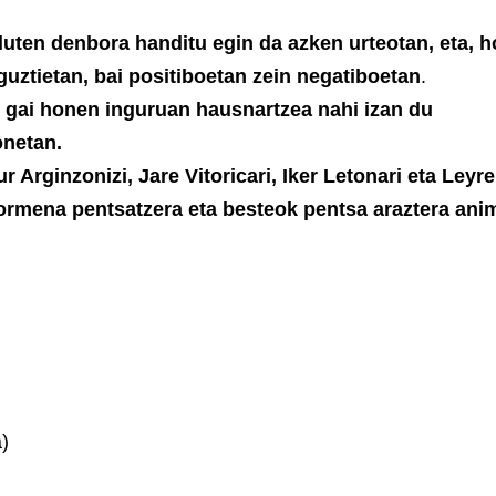
uten denbora handitu egin da azken urteotan, eta, h
guztietan, bai positiboetan zein negatiboetan
.
k gai honen inguruan hausnartzea nahi izan du
onetan.
 Arginzonizi, Jare Vitoricari, Iker Letonari eta Leyre
sormena pentsatzera eta besteok pentsa araztera ani
a)