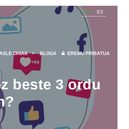
EU
ES
KASLE OHIAK
BLOGA
EREMU PRIBATUA
z beste 3 ordu
n?