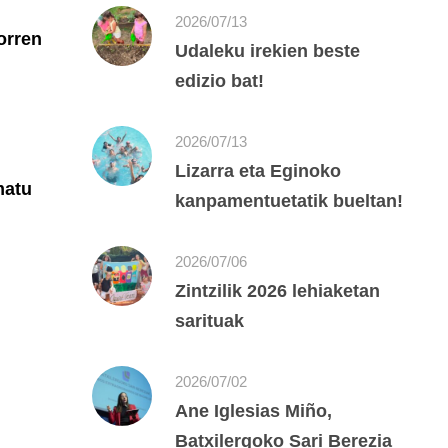
2026/07/13
orren
Udaleku irekien beste
edizio bat!
2026/07/13
Lizarra eta Eginoko
matu
kanpamentuetatik bueltan!
2026/07/06
Zintzilik 2026 lehiaketan
sarituak
2026/07/02
Ane Iglesias Miño,
Batxilergoko Sari Berezia