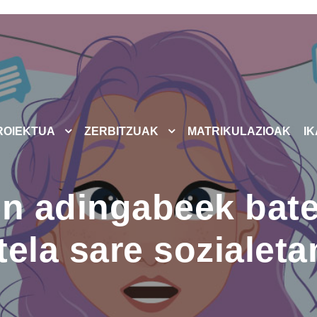
ROIEKTUA
ZERBITZUAK
MATRIKULAZIOAK
I
en adingabeek bate
tela sare sozialeta