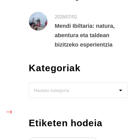
2026/07/01
Mendi Ibiltaria: natura,
abentura eta taldean
bizitzeko esperientzia
Kategoriak
Etiketen hodeia