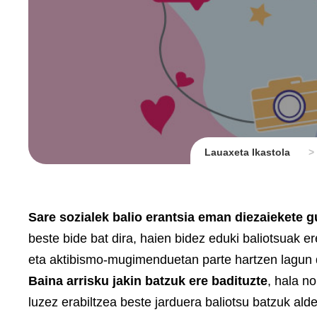
Lauaxeta Ikastola
>
Sare sozialek balio erantsia eman diezaiekete g
beste bide bat dira, haien bidez eduki baliotsuak e
eta aktibismo-mugimenduetan parte hartzen lagun 
Baina arrisku jakin batzuk ere badituzte
, hala n
luzez erabiltzea beste jarduera baliotsu batzuk ald