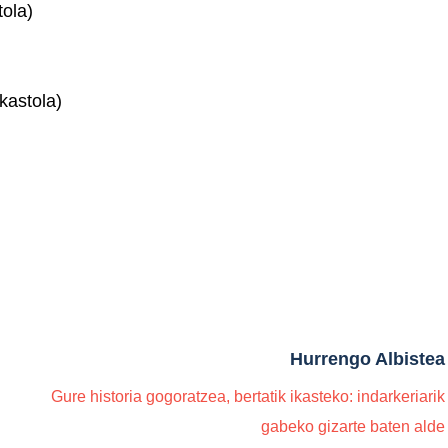
tola)
kastola)
Hurrengo Albistea
Gure historia gogoratzea, bertatik ikasteko: indarkeriarik
gabeko gizarte baten alde