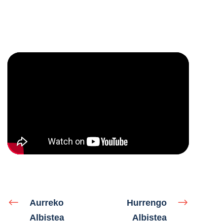
Aurreko
Hurrengo
Albistea
Albistea