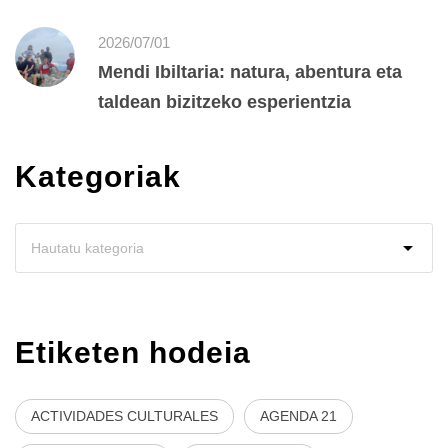
2026/07/01
Mendi Ibiltaria: natura, abentura eta
taldean bizitzeko esperientzia
Kategoriak
Etiketen hodeia
ACTIVIDADES CULTURALES
AGENDA 21