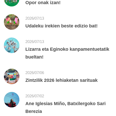
Opor onak izan!
2026/07/13
Udaleku irekien beste edizio bat!
2026/07/13
Lizarra eta Eginoko kanpamentuetatik
bueltan!
2026/07/06
Zintzilik 2026 lehiaketan sarituak
2026/07/02
Ane Iglesias Miño, Batxilergoko Sari
Berezia