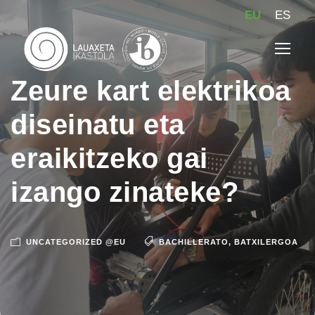
EU
ES
Zeure kart elektrikoa
diseinatu eta
eraikitzeko gai
izango zinateke?
UNCATEGORIZED @EU
BACHILLERATO
,
BATXILERGOA