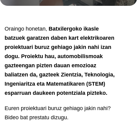
Oraingo honetan,
Batxilergoko ikasle
batzuek garatzen daben kart elektrikoaren
proiektuari buruz gehiago jakin nahi izan
dogu. Proiektu hau, automobilismoak
gazteengan pizten dauan emozioaz
baliatzen da, gazteek Zientzia, Teknologia,
Ingeniaritza eta Matematikaren (STEM)
esparruan daukeen potentziala pizteko.
Euren proiektuari buruz gehiago jakin nahi?
Bideo bat prestatu dizugu.