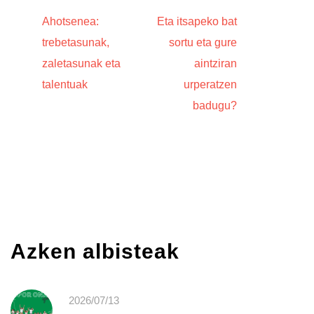
Ahotsenea:
Eta itsapeko bat
trebetasunak,
sortu eta gure
zaletasunak eta
aintziran
talentuak
urperatzen
badugu?
Azken albisteak
2026/07/13