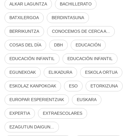
ALKAR LAGUNTZA
BACHILLERATO
BATXILERGOA
BERDINTASUNA
BERRIKUNTZA
CONOCEMOS DE CERCA A...
COSAS DEL DÍA
DBH
EDUCACIÓN
EDUCACIÓN INFANTIL
EDUCACIÓN INFANTIL
EGUNEKOAK
ELIKADURA
ESKOLA ORTUA
ESKOLAZ KANPOKOAK
ESO
ETORKIZUNA
EUROPAR ESPERIENTZIAK
EUSKARA
EXPERTIA
EXTRAESCOLARES
EZAGUTUN DAIGUN...