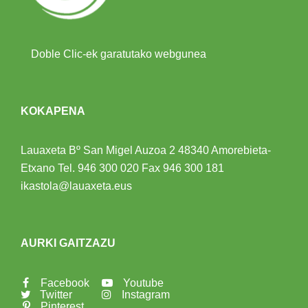
Doble Clic-ek garatutako webgunea
KOKAPENA
Lauaxeta Bº San Migel Auzoa 2
48340 Amorebieta-
Etxano
Tel.
946 300 020
Fax 946 300 181
ikastola@lauaxeta.eus
AURKI GAITZAZU
Facebook
Youtube
Twitter
Instagram
Pinterest