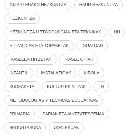
GIZARTERAKO HEZKUNTZA
HAUR HEZKUNTZA
HEZKUNTZA
HEZKUNTZA METODOLOGIAK ETA TEKNIKAK
HH
HITZALDIAK ETA TOPAKETAK
IGUALDAD
IKASLEEN HITZETAN
IKASLE OHIAK
INFANTIL
INSTALAZIOAK
KIROLA
KUDEAKETA
KULTUR EKINTZAK
LH
METODOLOGÍAS Y TÉCNICAS EDUCATIVAS
PRIMARIA
SARIAK ETA AINTZATESPENAK
SEGURTASUNA
UDALEKUAK