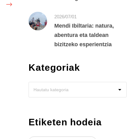
2026/07/01
Mendi Ibiltaria: natura,
abentura eta taldean
bizitzeko esperientzia
Kategoriak
Etiketen hodeia