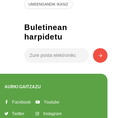
UMEENGANDIK IKASIZ
Buletinean
harpidetu
AURKI GAITZAZU
Facebook
Youtube
Twitter
Instagram