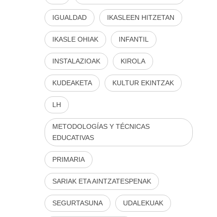
IGUALDAD
IKASLEEN HITZETAN
IKASLE OHIAK
INFANTIL
INSTALAZIOAK
KIROLA
KUDEAKETA
KULTUR EKINTZAK
LH
METODOLOGÍAS Y TÉCNICAS
EDUCATIVAS
PRIMARIA
SARIAK ETA AINTZATESPENAK
SEGURTASUNA
UDALEKUAK