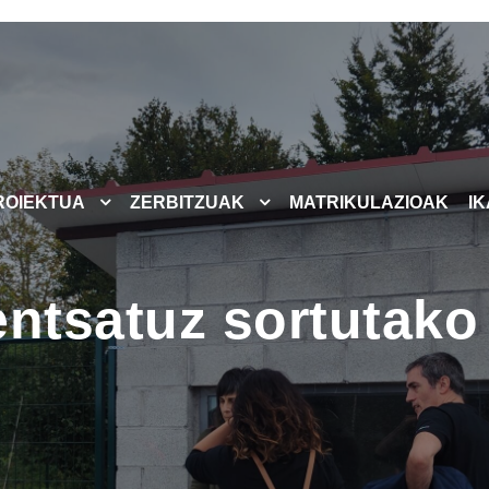
ROIEKTUA
ZERBITZUAK
MATRIKULAZIOAK
I
entsatuz sortutako