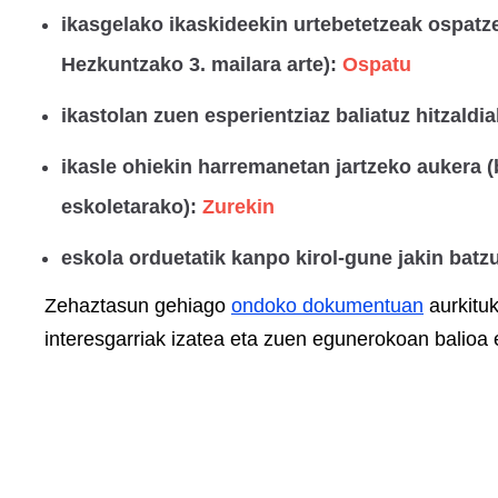
ikasgelako ikaskideekin urtebetetzeak ospatz
Hezkuntzako 3. mailara arte):
Ospatu
ikastolan zuen esperientziaz baliatuz hitzald
ikasle ohiekin harremanetan jartzeko aukera 
eskoletarako):
Zurekin
eskola orduetatik kanpo kirol-gune jakin batz
Zehaztasun gehiago
ondoko dokumentuan
aurkituk
interesgarriak izatea eta zuen egunerokoan balioa