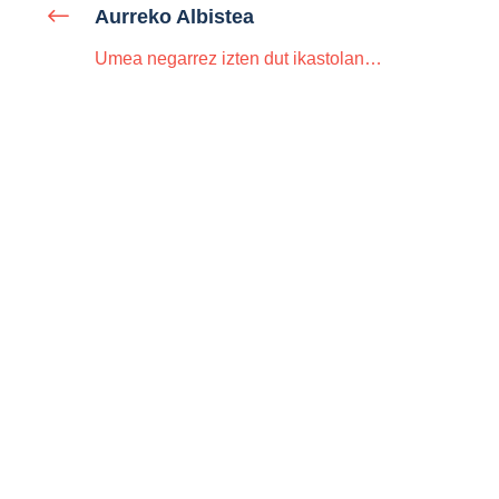
Aurreko Albistea
Umea negarrez izten dut ikastolan…