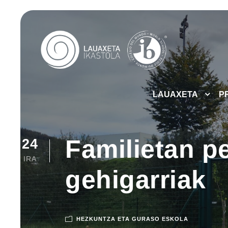
LAUAXETA
P
Familietan p
24
IRA
gehigarriak
HEZKUNTZA ETA GURASO ESKOLA