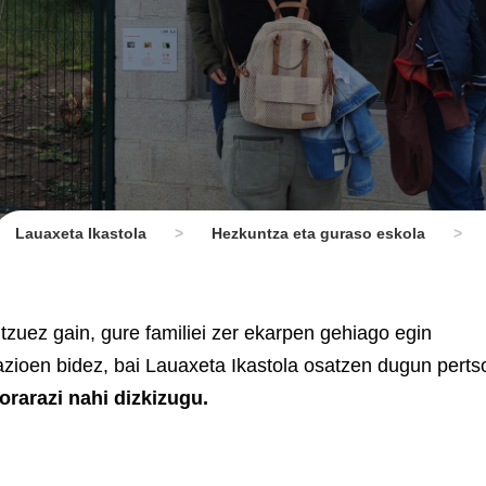
Lauaxeta Ikastola
>
Hezkuntza eta guraso eskola
>
itzuez gain, gure familiei zer ekarpen gehiago egin
lazioen bidez, bai Lauaxeta Ikastola osatzen dugun pert
gorarazi nahi dizkizugu.