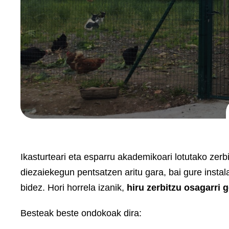
Ikasturteari eta esparru akademikoari lotutako zerb
diezaiekegun pentsatzen aritu gara, bai gure insta
bidez. Hori horrela izanik,
hiru zerbitzu osagarri 
Besteak beste ondokoak dira: