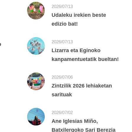
2026/07/13
Udaleku irekien beste
edizio bat!
2026/07/13
o
Lizarra eta Eginoko
kanpamentuetatik bueltan!
2026/07/06
Zintzilik 2026 lehiaketan
sarituak
2026/07/02
Ane Iglesias Miño,
Batxilergoko Sari Berezia