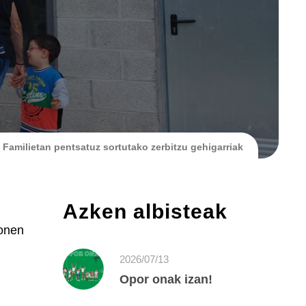
Familietan pentsatuz sortutako zerbitzu gehigarriak
Azken albisteak
sonen
2026/07/13
Opor onak izan!