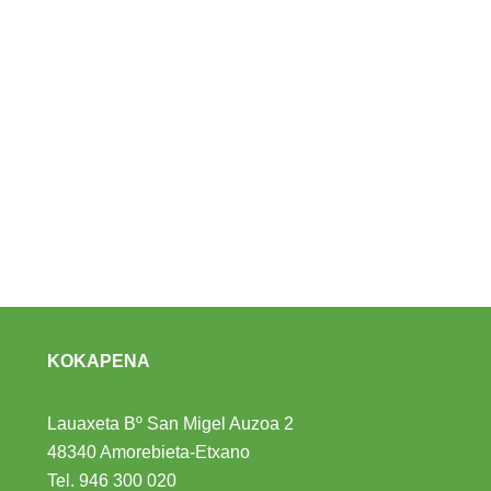
KOKAPENA
Lauaxeta Bº San Migel Auzoa 2
48340 Amorebieta-Etxano
Tel.
946 300 020