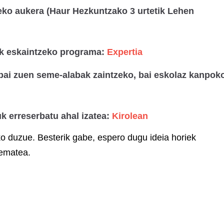
eko aukera (Haur Hezkuntzako 3 urtetik Lehen
iak eskaintzeko programa:
Expertia
(bai zuen seme-alabak zaintzeko, bai eskolaz kanpok
uk erreserbatu ahal izatea:
Kirolean
o duzue. Besterik gabe, espero dugu ideia horiek
 ematea.