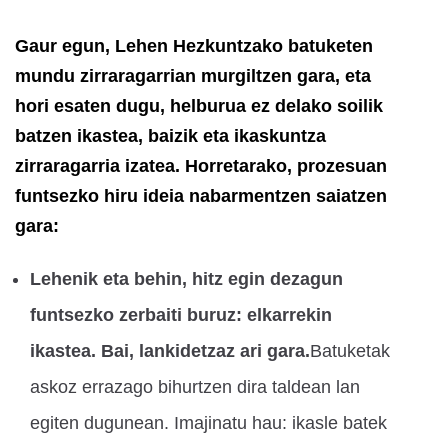
Gaur egun, Lehen Hezkuntzako batuketen
mundu zirraragarrian murgiltzen gara, eta
hori esaten dugu, helburua ez delako soilik
batzen ikastea, baizik eta ikaskuntza
zirraragarria izatea. Horretarako, prozesuan
funtsezko hiru ideia nabarmentzen saiatzen
gara:
Lehenik eta behin, hitz egin dezagun
funtsezko zerbaiti buruz: elkarrekin
ikastea. Bai, lankidetzaz ari gara.
Batuketak
askoz errazago bihurtzen dira taldean lan
egiten dugunean. Imajinatu hau: ikasle batek