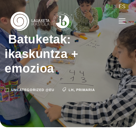
EU
ES
Batuketak:
ikaskuntza +
emozioa
UNCATEGORIZED @EU
LH
,
PRIMARIA