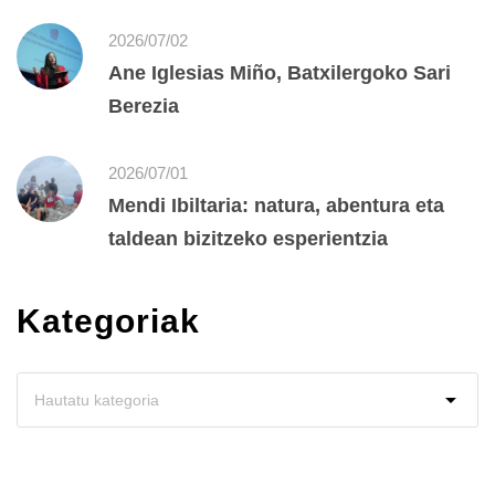
2026/07/02
Ane Iglesias Miño, Batxilergoko Sari
Berezia
2026/07/01
Mendi Ibiltaria: natura, abentura eta
taldean bizitzeko esperientzia
Kategoriak