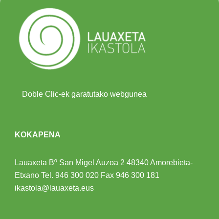
Doble Clic-ek garatutako webgunea
KOKAPENA
Lauaxeta Bº San Migel Auzoa 2
48340 Amorebieta-
Etxano
Tel.
946 300 020
Fax 946 300 181
ikastola@lauaxeta.eus