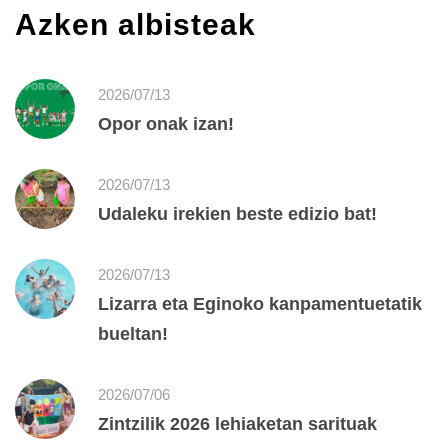
Azken albisteak
2026/07/13
Opor onak izan!
2026/07/13
Udaleku irekien beste edizio bat!
2026/07/13
Lizarra eta Eginoko kanpamentuetatik
bueltan!
2026/07/06
Zintzilik 2026 lehiaketan sarituak