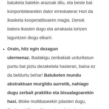
batuketa batekin arazoak ditu, eta beste bat
konponbidearekin dator erreskatera! Hori da
ikasketa kooperatiboaren magia. Denok
batera ikasten dugu eta arrakasta lortzen
laguntzen diogu elkarri.
Orain, hitz egin dezagun
ulermenaz.
Badakigu zenbakiak urduritasun
puntu bat piztu dezaketela hasieran, baina ez
da beldurtu behar!
Batuketen mundu
abstraktuan murgildu aurretik, nahiago
dugu zerbait praktiko eta bisualagoarekin
hasi.
Bloke multibaseekin jolasten dugu,