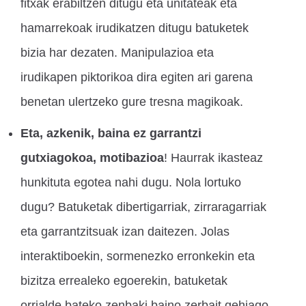
fitxak erabiltzen ditugu eta unitateak eta
hamarrekoak irudikatzen ditugu batuketek
bizia har dezaten. Manipulazioa eta
irudikapen piktorikoa dira egiten ari garena
benetan ulertzeko gure tresna magikoak.
Eta, azkenik, baina ez garrantzi
gutxiagokoa, motibazioa
! Haurrak ikasteaz
hunkituta egotea nahi dugu. Nola lortuko
dugu? Batuketak dibertigarriak, zirraragarriak
eta garrantzitsuak izan daitezen. Jolas
interaktiboekin, sormenezko erronkekin eta
bizitza errealeko egoerekin, batuketak
orrialde bateko zenbaki baino zerbait gehiago