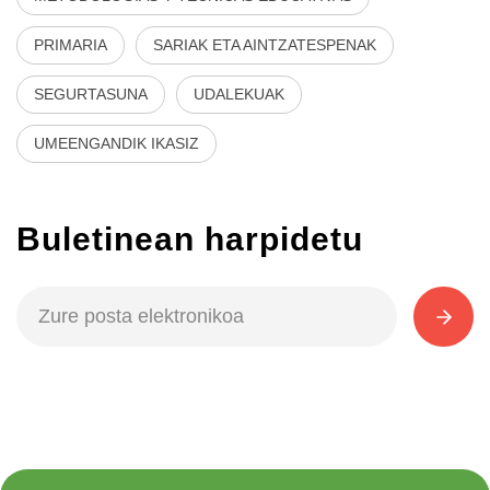
PRIMARIA
SARIAK ETA AINTZATESPENAK
SEGURTASUNA
UDALEKUAK
UMEENGANDIK IKASIZ
Buletinean harpidetu