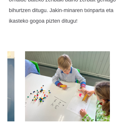
bihurtzen ditugu. Jakin-minaren txinparta eta
ikasteko gogoa pizten ditugu!