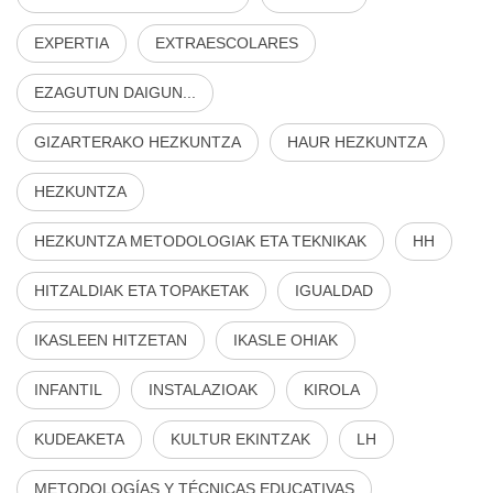
EXPERTIA
EXTRAESCOLARES
EZAGUTUN DAIGUN...
GIZARTERAKO HEZKUNTZA
HAUR HEZKUNTZA
HEZKUNTZA
HEZKUNTZA METODOLOGIAK ETA TEKNIKAK
HH
HITZALDIAK ETA TOPAKETAK
IGUALDAD
IKASLEEN HITZETAN
IKASLE OHIAK
INFANTIL
INSTALAZIOAK
KIROLA
KUDEAKETA
KULTUR EKINTZAK
LH
METODOLOGÍAS Y TÉCNICAS EDUCATIVAS