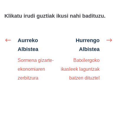
Klikatu irudi guztiak ikusi nahi badituzu.
Aurreko
Hurrengo
Albistea
Albistea
Sormena gizarte-
Batxilergoko
ekonomiaren
ikasleek laguntzak
zerbitzura
batzen dituzte!