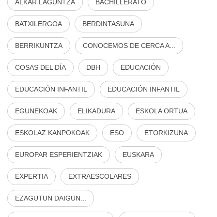
ALKAR LAGUNTZA
BACHILLERATO
BATXILERGOA
BERDINTASUNA
BERRIKUNTZA
CONOCEMOS DE CERCA A...
COSAS DEL DÍA
DBH
EDUCACIÓN
EDUCACIÓN INFANTIL
EDUCACIÓN INFANTIL
EGUNEKOAK
ELIKADURA
ESKOLA ORTUA
ESKOLAZ KANPOKOAK
ESO
ETORKIZUNA
EUROPAR ESPERIENTZIAK
EUSKARA
EXPERTIA
EXTRAESCOLARES
EZAGUTUN DAIGUN...