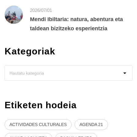
2026/07/01
Mendi Ibiltaria: natura, abentura eta
taldean bizitzeko esperientzia
Kategoriak
Etiketen hodeia
ACTIVIDADES CULTURALES
AGENDA 21