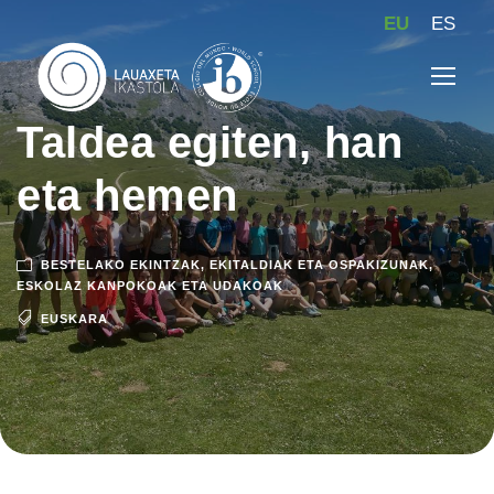
EU
ES
Taldea egiten, han
eta hemen
BESTELAKO EKINTZAK
,
EKITALDIAK ETA OSPAKIZUNAK
,
ESKOLAZ KANPOKOAK ETA UDAKOAK
EUSKARA