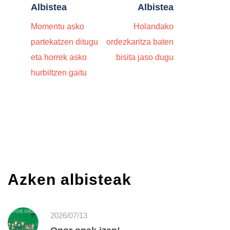
Albistea
Albistea
Momentu asko
Holandako
partekatzen ditugu
ordezkaritza baten
eta horrek asko
bisita jaso dugu
hurbiltzen gaitu
Azken albisteak
2026/07/13