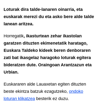
Loturak dira talde-lanaren oinarria, eta
euskarak merezi du eta asko bere alde talde
lanean aritzea.
Horregatik
, ikasturtean zehar ikastolan
garatzen dituzten ekimenetatik haratago,
Euskara Taldeko kideek beren denboraren
zati bat ikasgelaz haragoko loturak egitera
bideratzen dute. Oraingoan Arantzazun eta
Urbian.
Euskararen alde Lauaxetan egiten dituzten
beste ekintza batzuk ezagutzeko,
ondoko
loturan klikatzea
besterik ez duzu.