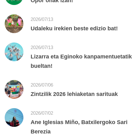
Opor onak izan!
2026/07/13
Udaleku irekien beste edizio bat!
2026/07/13
Lizarra eta Eginoko kanpamentuetatik
bueltan!
2026/07/06
Zintzilik 2026 lehiaketan sarituak
2026/07/02
Ane Iglesias Miño, Batxilergoko Sari
Berezia