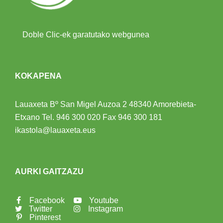
Doble Clic-ek garatutako webgunea
KOKAPENA
Lauaxeta Bº San Migel Auzoa 2
48340 Amorebieta-
Etxano
Tel.
946 300 020
Fax 946 300 181
ikastola@lauaxeta.eus
AURKI GAITZAZU
Facebook
Youtube
Twitter
Instagram
Pinterest