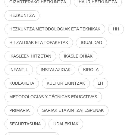
GIZARTERAKO HEZKUNTZA
HAUR HEZKUNTZA
HEZKUNTZA
HEZKUNTZA METODOLOGIAK ETA TEKNIKAK
HH
HITZALDIAK ETA TOPAKETAK
IGUALDAD
IKASLEEN HITZETAN
IKASLE OHIAK
INFANTIL
INSTALAZIOAK
KIROLA
KUDEAKETA
KULTUR EKINTZAK
LH
METODOLOGÍAS Y TÉCNICAS EDUCATIVAS
PRIMARIA
SARIAK ETA AINTZATESPENAK
SEGURTASUNA
UDALEKUAK