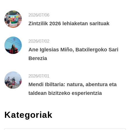
2026/07/06
Zintzilik 2026 lehiaketan sarituak
2026/07/02
Ane Iglesias Miño, Batxilergoko Sari
Berezia
2026/07/01
Mendi Ibiltaria: natura, abentura eta
taldean bizitzeko esperientzia
Kategoriak