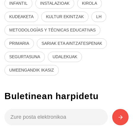
INFANTIL
INSTALAZIOAK
KIROLA
KUDEAKETA
KULTUR EKINTZAK
LH
METODOLOGÍAS Y TÉCNICAS EDUCATIVAS
PRIMARIA
SARIAK ETA AINTZATESPENAK
SEGURTASUNA
UDALEKUAK
UMEENGANDIK IKASIZ
Buletinean harpidetu