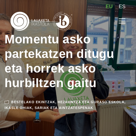
EU
ES
Momentu asko
partekatzen ditugu
eta horrek asko
hurbiltzen gaitu
BESTELAKO EKINTZAK
,
HEZKUNTZA ETA GURASO ESKOLA
,
IKASLE OHIAK
,
SARIAK ETA AINTZATESPENAK