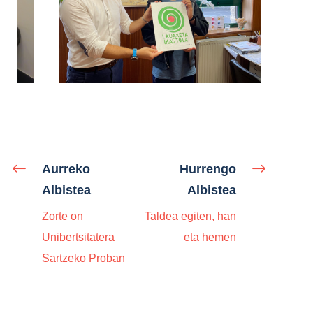
Aurreko
Hurrengo
Albistea
Albistea
Zorte on
Taldea egiten, han
Unibertsitatera
eta hemen
Sartzeko Proban