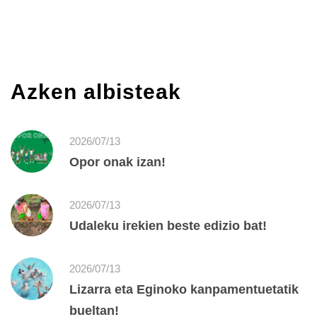
Azken albisteak
2026/07/13
Opor onak izan!
2026/07/13
Udaleku irekien beste edizio bat!
2026/07/13
Lizarra eta Eginoko kanpamentuetatik
bueltan!