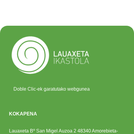
Doble Clic-ek garatutako webgunea
KOKAPENA
Lauaxeta Bº San Migel Auzoa 2
48340 Amorebieta-