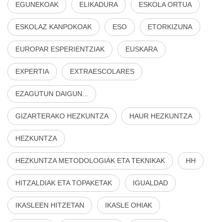
EGUNEKOAK
ELIKADURA
ESKOLA ORTUA
ESKOLAZ KANPOKOAK
ESO
ETORKIZUNA
EUROPAR ESPERIENTZIAK
EUSKARA
EXPERTIA
EXTRAESCOLARES
EZAGUTUN DAIGUN...
GIZARTERAKO HEZKUNTZA
HAUR HEZKUNTZA
HEZKUNTZA
HEZKUNTZA METODOLOGIAK ETA TEKNIKAK
HH
HITZALDIAK ETA TOPAKETAK
IGUALDAD
IKASLEEN HITZETAN
IKASLE OHIAK