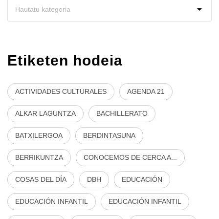
Etiketen hodeia
ACTIVIDADES CULTURALES
AGENDA 21
ALKAR LAGUNTZA
BACHILLERATO
BATXILERGOA
BERDINTASUNA
BERRIKUNTZA
CONOCEMOS DE CERCA A...
COSAS DEL DÍA
DBH
EDUCACIÓN
EDUCACIÓN INFANTIL
EDUCACIÓN INFANTIL