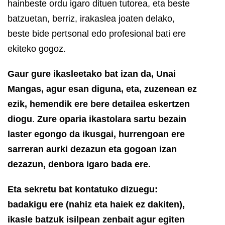
hainbeste ordu igaro dituen tutorea, eta beste
batzuetan, berriz, irakaslea joaten delako,
beste bide pertsonal edo profesional bati ere
ekiteko gogoz.
Gaur gure ikasleetako bat izan da, Unai
Mangas, agur esan diguna, eta, zuzenean ez
ezik, hemendik ere bere detailea eskertzen
diogu
.
Zure oparia ikastolara sartu bezain
laster egongo da ikusgai, hurrengoan ere
sarreran aurki dezazun eta gogoan izan
dezazun, denbora igaro bada ere.
Eta sekretu bat kontatuko dizuegu:
badakigu ere (nahiz eta haiek ez dakiten),
ikasle batzuk isilpean zenbait agur egiten