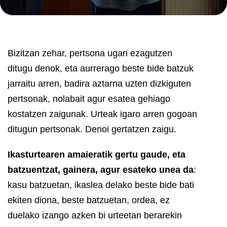
Bizitzan zehar, pertsona ugari ezagutzen
ditugu denok, eta aurrerago beste bide batzuk
jarraitu arren, badira aztarna uzten dizkiguten
pertsonak, nolabait agur esatea gehiago
kostatzen zaigunak. Urteak igaro arren gogoan
ditugun pertsonak. Denoi gertatzen zaigu.
Ikasturtearen amaieratik gertu gaude, eta
batzuentzat, gainera, agur esateko unea da
:
kasu batzuetan, ikaslea delako beste bide bati
ekiten diona, beste batzuetan, ordea, ez
duelako izango azken bi urteetan berarekin