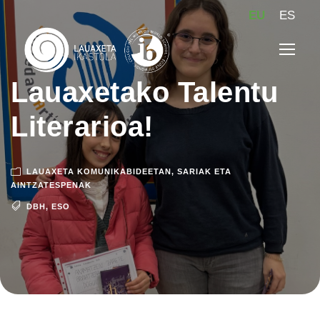
EU
ES
Lauaxetako Talentu
Literarioa!
LAUAXETA KOMUNIKABIDEETAN
,
SARIAK ETA
AINTZATESPENAK
DBH
,
ESO