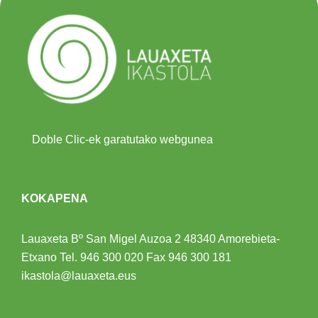
Doble Clic-ek garatutako webgunea
KOKAPENA
Lauaxeta Bº San Migel Auzoa 2
48340 Amorebieta-
Etxano
Tel.
946 300 020
Fax 946 300 181
ikastola@lauaxeta.eus