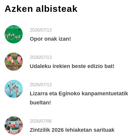
Azken albisteak
2026/07/13
Opor onak izan!
2026/07/13
Udaleku irekien beste edizio bat!
2026/07/13
Lizarra eta Eginoko kanpamentuetatik
bueltan!
2026/07/06
Zintzilik 2026 lehiaketan sarituak