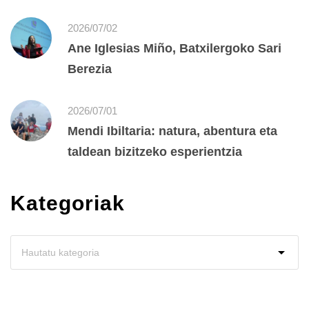
2026/07/02
Ane Iglesias Miño, Batxilergoko Sari
Berezia
2026/07/01
Mendi Ibiltaria: natura, abentura eta
taldean bizitzeko esperientzia
Kategoriak