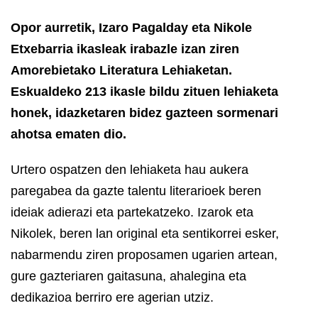
Opor aurretik, Izaro Pagalday eta Nikole
Etxebarria ikasleak irabazle izan ziren
Amorebietako Literatura Lehiaketan.
Eskualdeko 213 ikasle bildu zituen lehiaketa
honek, idazketaren bidez gazteen sormenari
ahotsa ematen dio.
Urtero ospatzen den lehiaketa hau aukera
paregabea da gazte talentu literarioek beren
ideiak adierazi eta partekatzeko. Izarok eta
Nikolek, beren lan original eta sentikorrei esker,
nabarmendu ziren proposamen ugarien artean,
gure gazteriaren gaitasuna, ahalegina eta
dedikazioa berriro ere agerian utziz.