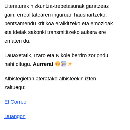
Literaturak hizkuntza-trebetasunak garatzeaz
gain, errealitatearen inguruan hausnartzeko,
pentsamendu kritikoa eraikitzeko eta emozioak
eta ideiak sakonki transmititzeko aukera ere
ematen du.
Lauaxetatik, Izaro eta Nikole berriro zoriondu
nahi ditugu.
Aurrera!
Albistegietan ateratako albisteekin izten
zaituegu:
El Correo
Duangon