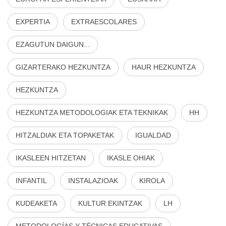
EXPERTIA
EXTRAESCOLARES
EZAGUTUN DAIGUN...
GIZARTERAKO HEZKUNTZA
HAUR HEZKUNTZA
HEZKUNTZA
HEZKUNTZA METODOLOGIAK ETA TEKNIKAK
HH
HITZALDIAK ETA TOPAKETAK
IGUALDAD
IKASLEEN HITZETAN
IKASLE OHIAK
INFANTIL
INSTALAZIOAK
KIROLA
KUDEAKETA
KULTUR EKINTZAK
LH
METODOLOGÍAS Y TÉCNICAS EDUCATIVAS