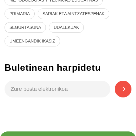
PRIMARIA
SARIAK ETA AINTZATESPENAK
SEGURTASUNA
UDALEKUAK
UMEENGANDIK IKASIZ
Buletinean harpidetu