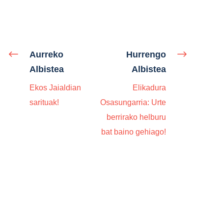
Aurreko
Hurrengo
Albistea
Albistea
Ekos Jaialdian
Elikadura
sarituak!
Osasungarria: Urte
berrirako helburu
bat baino gehiago!