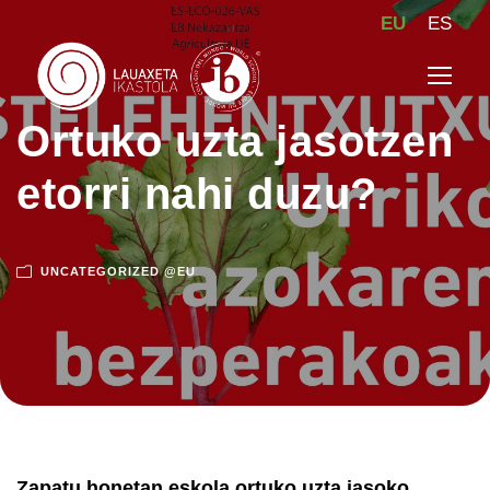
EU
ES
Ortuko uzta jasotzen
etorri nahi duzu?
UNCATEGORIZED @EU
Zapatu honetan eskola ortuko uzta jasoko