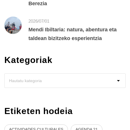
Berezia
2026/07/01
Mendi Ibiltaria: natura, abentura eta
taldean bizitzeko esperientzia
Kategoriak
Etiketen hodeia
ACTIVIDADES CULTURALES
AGENDA 21