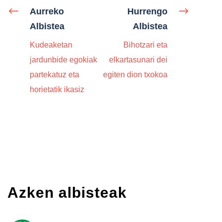
Aurreko
Hurrengo
Albistea
Albistea
Kudeaketan
Bihotzari eta
jardunbide egokiak
elkartasunari dei
partekatuz eta
egiten dion txokoa
horietatik ikasiz
Azken albisteak