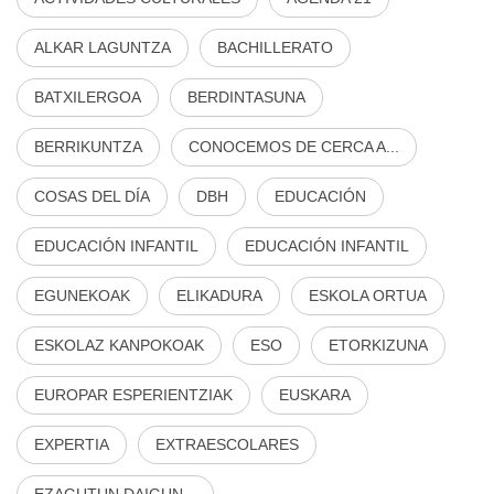
ALKAR LAGUNTZA
BACHILLERATO
BATXILERGOA
BERDINTASUNA
BERRIKUNTZA
CONOCEMOS DE CERCA A...
COSAS DEL DÍA
DBH
EDUCACIÓN
EDUCACIÓN INFANTIL
EDUCACIÓN INFANTIL
EGUNEKOAK
ELIKADURA
ESKOLA ORTUA
ESKOLAZ KANPOKOAK
ESO
ETORKIZUNA
EUROPAR ESPERIENTZIAK
EUSKARA
EXPERTIA
EXTRAESCOLARES
EZAGUTUN DAIGUN...