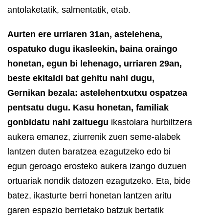
antolaketatik, salmentatik, etab.
Aurten ere urriaren 31an, astelehena,
ospatuko dugu ikasleekin, baina oraingo
honetan, egun bi lehenago, urriaren 29an,
beste ekitaldi bat gehitu nahi dugu,
Gernikan bezala: astelehentxutxu ospatzea
pentsatu dugu. Kasu honetan, familiak
gonbidatu nahi zaituegu
ikastolara hurbiltzera
aukera emanez, ziurrenik zuen seme-alabek
lantzen duten baratzea ezagutzeko edo bi
egun geroago erosteko aukera izango duzuen
ortuariak nondik datozen ezagutzeko. Eta, bide
batez, ikasturte berri honetan lantzen aritu
garen espazio berrietako batzuk bertatik