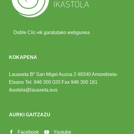
Doble Clic-ek garatutako webgunea
KOKAPENA
Lauaxeta Bº San Migel Auzoa 2
48340 Amorebieta-
Etxano
Tel.
946 300 020
Fax 946 300 181
ikastola@lauaxeta.eus
AURKI GAITZAZU
Facebook
Youtube