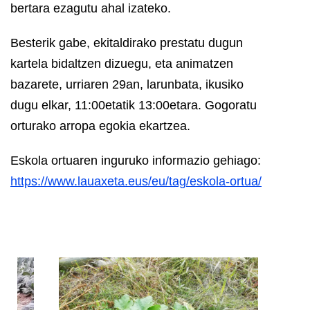
bertara ezagutu ahal izateko.
Besterik gabe, ekitaldirako prestatu dugun
kartela bidaltzen dizuegu, eta animatzen
bazarete, urriaren 29an, larunbata, ikusiko
dugu elkar, 11:00etatik 13:00etara. Gogoratu
orturako arropa egokia ekartzea.
Eskola ortuaren inguruko informazio gehiago:
https://www.lauaxeta.eus/eu/tag/eskola-ortua/