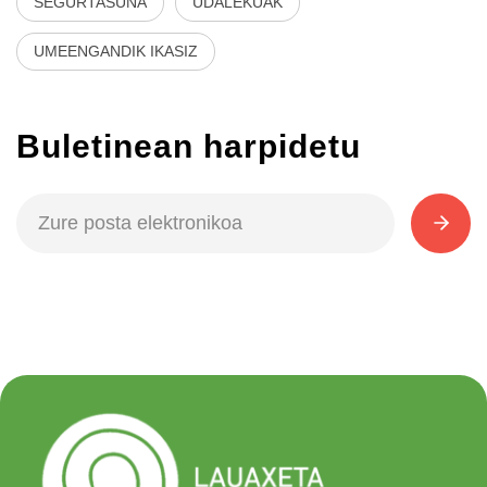
SEGURTASUNA
UDALEKUAK
UMEENGANDIK IKASIZ
Buletinean harpidetu