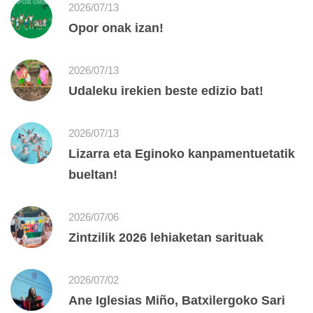
2026/07/13
Opor onak izan!
2026/07/13
Udaleku irekien beste edizio bat!
2026/07/13
Lizarra eta Eginoko kanpamentuetatik
bueltan!
2026/07/06
Zintzilik 2026 lehiaketan sarituak
2026/07/02
Ane Iglesias Miño, Batxilergoko Sari