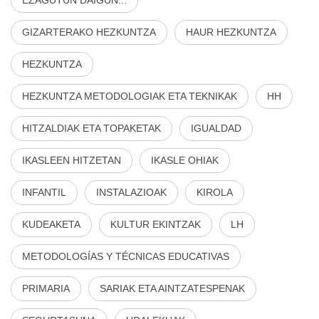
GIZARTERAKO HEZKUNTZA
HAUR HEZKUNTZA
HEZKUNTZA
HEZKUNTZA METODOLOGIAK ETA TEKNIKAK
HH
HITZALDIAK ETA TOPAKETAK
IGUALDAD
IKASLEEN HITZETAN
IKASLE OHIAK
INFANTIL
INSTALAZIOAK
KIROLA
KUDEAKETA
KULTUR EKINTZAK
LH
METODOLOGÍAS Y TÉCNICAS EDUCATIVAS
PRIMARIA
SARIAK ETA AINTZATESPENAK