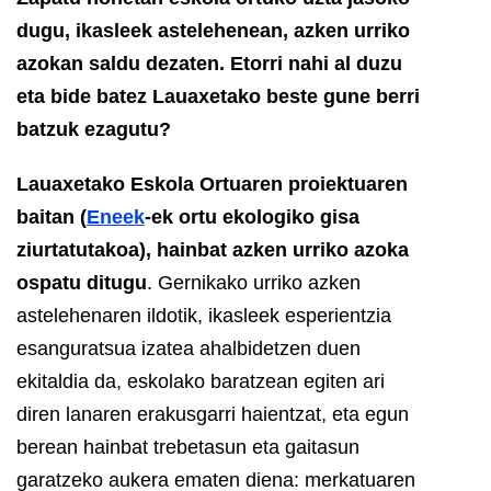
dugu, ikasleek astelehenean, azken urriko
azokan saldu dezaten. Etorri nahi al duzu
eta bide batez Lauaxetako beste gune berri
batzuk ezagutu?
Lauaxetako Eskola Ortuaren proiektuaren
baitan (
Eneek
-ek ortu ekologiko gisa
ziurtatutakoa), hainbat azken urriko azoka
ospatu ditugu
. Gernikako urriko azken
astelehenaren ildotik, ikasleek esperientzia
esanguratsua izatea ahalbidetzen duen
ekitaldia da, eskolako baratzean egiten ari
diren lanaren erakusgarri haientzat, eta egun
berean hainbat trebetasun eta gaitasun
garatzeko aukera ematen diena: merkatuaren