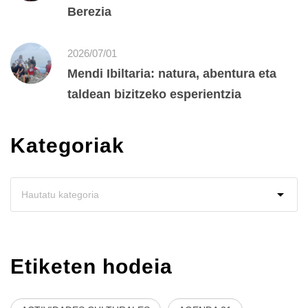
Berezia
2026/07/01
Mendi Ibiltaria: natura, abentura eta
taldean bizitzeko esperientzia
Kategoriak
Etiketen hodeia