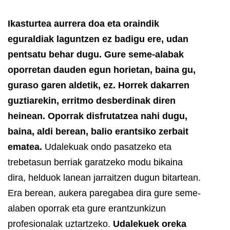
Ikasturtea aurrera doa eta oraindik
eguraldiak laguntzen ez badigu ere, udan
pentsatu behar dugu. Gure seme-alabak
oporretan dauden egun horietan, baina gu,
guraso garen aldetik, ez. Horrek dakarren
guztiarekin, erritmo desberdinak diren
heinean. Oporrak disfrutatzea nahi dugu,
baina, aldi berean, balio erantsiko zerbait
ematea.
Udalekuak ondo pasatzeko eta
trebetasun berriak garatzeko modu bikaina
dira, helduok lanean jarraitzen dugun bitartean.
Era berean, aukera paregabea dira gure seme-
alaben oporrak eta gure erantzunkizun
profesionalak uztartzeko.
Udalekuek oreka