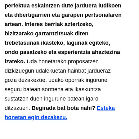
perfektua eskaintzen dute jarduera ludikoen
eta dibertigarrien eta garapen pertsonalaren
artean. Interes berriak aztertzeko,
bizitzarako garrantzitsuak diren
trebetasunak ikasteko, lagunak egiteko,
ondo pasatzeko eta esperientzia ahaztezina
izateko.
Uda honetarako proposatzen
dizkizuegun udalekuetan hainbat jardueraz
goza dezakezue, udako oporrak ingurune
seguru batean sormena eta ikaskuntza
sustatzen duen ingurune batean igaro
ditzazuen.
Begirada bat bota nahi?
Esteka
honetan egin dezakezu.