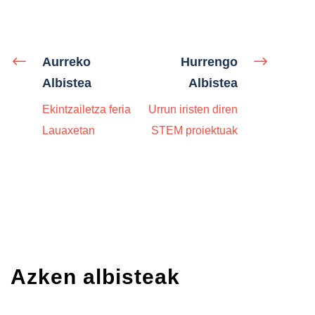
Aurreko
Hurrengo
Albistea
Albistea
Ekintzailetza feria
Urrun iristen diren
Lauaxetan
STEM proiektuak
Azken albisteak