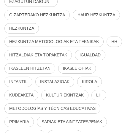
EZAGUTUN DAIGUN...
GIZARTERAKO HEZKUNTZA
HAUR HEZKUNTZA
HEZKUNTZA
HEZKUNTZA METODOLOGIAK ETA TEKNIKAK
HH
HITZALDIAK ETA TOPAKETAK
IGUALDAD
IKASLEEN HITZETAN
IKASLE OHIAK
INFANTIL
INSTALAZIOAK
KIROLA
KUDEAKETA
KULTUR EKINTZAK
LH
METODOLOGÍAS Y TÉCNICAS EDUCATIVAS
PRIMARIA
SARIAK ETA AINTZATESPENAK