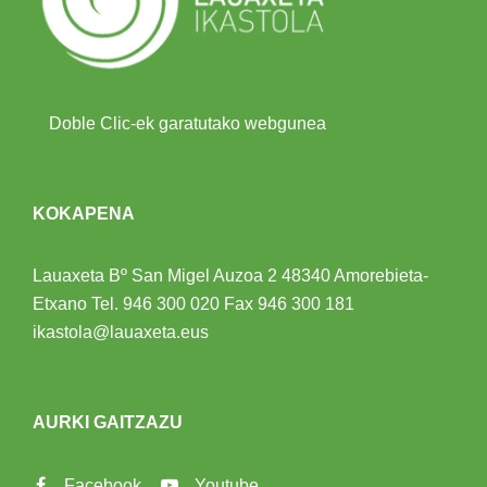
Doble Clic-ek garatutako webgunea
KOKAPENA
Lauaxeta Bº San Migel Auzoa 2
48340 Amorebieta-
Etxano
Tel.
946 300 020
Fax 946 300 181
ikastola@lauaxeta.eus
AURKI GAITZAZU
Facebook
Youtube