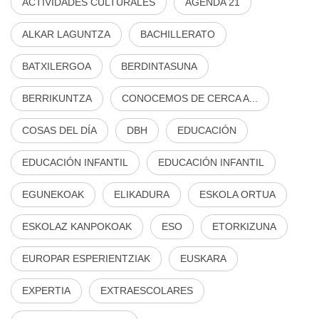
ACTIVIDADES CULTURALES
AGENDA 21
ALKAR LAGUNTZA
BACHILLERATO
BATXILERGOA
BERDINTASUNA
BERRIKUNTZA
CONOCEMOS DE CERCA A...
COSAS DEL DÍA
DBH
EDUCACIÓN
EDUCACIÓN INFANTIL
EDUCACIÓN INFANTIL
EGUNEKOAK
ELIKADURA
ESKOLA ORTUA
ESKOLAZ KANPOKOAK
ESO
ETORKIZUNA
EUROPAR ESPERIENTZIAK
EUSKARA
EXPERTIA
EXTRAESCOLARES