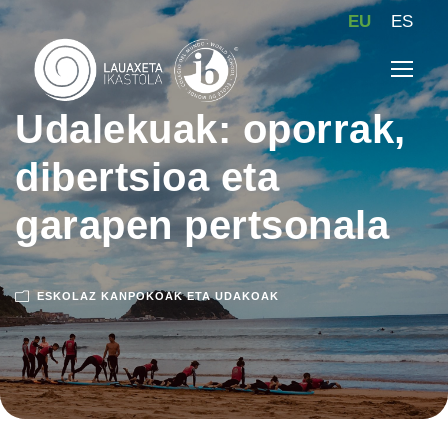
EU
ES
Udalekuak: oporrak,
dibertsioa eta
garapen pertsonala
ESKOLAZ KANPOKOAK ETA UDAKOAK