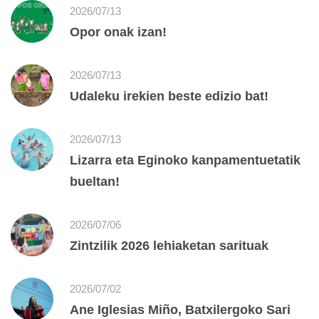
2026/07/13
Opor onak izan!
2026/07/13
Udaleku irekien beste edizio bat!
2026/07/13
Lizarra eta Eginoko kanpamentuetatik
bueltan!
2026/07/06
Zintzilik 2026 lehiaketan sarituak
2026/07/02
Ane Iglesias Miño, Batxilergoko Sari