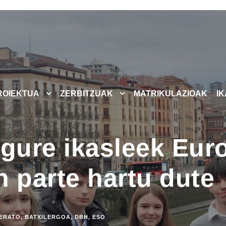
ROIEKTUA
ZERBITZUAK
MATRIKULAZIOAK
I
 gure ikasleek Eu
n parte hartu dute
ERATO
,
BATXILERGOA
,
DBH
,
ESO