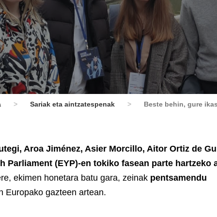
a
>
Sariak eta aintzatespenak
>
Beste behin, gure ika
egi, Aroa Jiménez, Asier Morcillo, Aitor Ortiz de G
th Parliament (EYP)-en tokiko fasean parte hartzeko 
ere, ekimen honetara batu gara, zeinak
pentsamendu
n Europako gazteen artean.