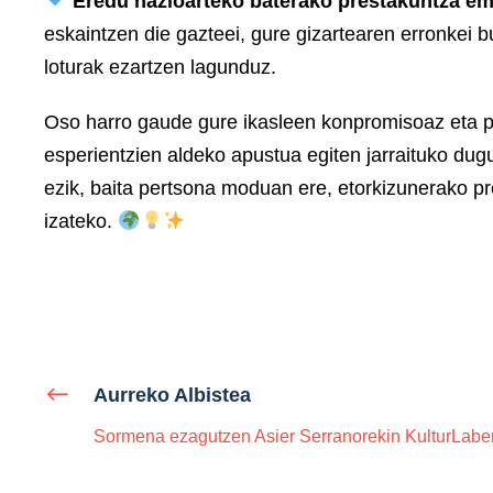
Eredu nazioarteko baterako prestakuntza e
eskaintzen die gazteei, gure gizartearen erronkei
loturak ezartzen lagunduz.
Oso harro gaude gure ikasleen konpromisoaz eta p
esperientzien aldeko apustua egiten jarraituko dug
ezik, baita pertsona moduan ere, etorkizunerako p
izateko.
Aurreko Albistea
Sormena ezagutzen Asier Serranorekin KulturLabe