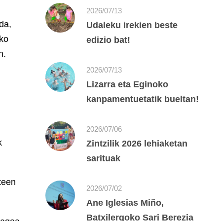
2026/07/13
da,
Udaleku irekien beste
ako
edizio bat!
n.
2026/07/13
Lizarra eta Eginoko
kanpamentuetatik bueltan!
2026/07/06
k
Zintzilik 2026 lehiaketan
sarituak
teen
2026/07/02
Ane Iglesias Miño,
Batxilergoko Sari Berezia