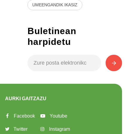
UMEENGANDIK IKASIZ
Buletinean
harpidetu
AURKI GAITZAZU
Facebook
Youtube
Twitter
Instagram