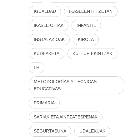
IGUALDAD
IKASLEEN HITZETAN
IKASLE OHIAK
INFANTIL
INSTALAZIOAK
KIROLA
KUDEAKETA
KULTUR EKINTZAK
LH
METODOLOGÍAS Y TÉCNICAS
EDUCATIVAS
PRIMARIA
SARIAK ETA AINTZATESPENAK
SEGURTASUNA
UDALEKUAK