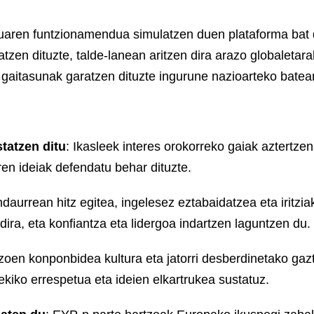
aren funtzionamendua simulatzen duen plataforma bat 
tzen dituzte, talde-lanean aritzen dira arazo globaletar
gaitasunak garatzen dituzte ingurune nazioarteko batea
tatzen ditu
: Ikasleek interes orokorreko gaiak aztertzen
ren ideiak defendatu behar dituzte.
ndaurrean hitz egitea, ingelesez eztabaidatzea eta iritzia
ira, eta konfiantza eta lidergoa indartzen laguntzen du.
azoen konponbidea kultura eta jatorri desberdinetako gaz
kiko errespetua eta ideien elkartrukea sustatuz.