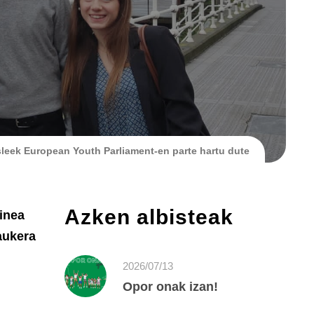
sleek European Youth Parliament-en parte hartu dute
Azken albisteak
uinea
aukera
2026/07/13
Opor onak izan!