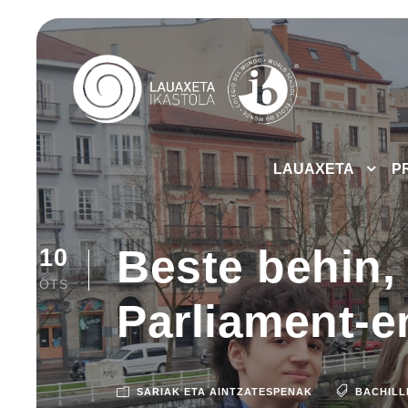
LAUAXETA
P
Beste behin,
10
OTS
Parliament-e
SARIAK ETA AINTZATESPENAK
BACHILL