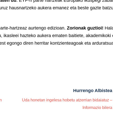
maten du
: EYP-n parte hartzeak Europako ikuspegi zaba
 buruz hausnartzeko aukera emanez eta beste gazte batz
arte-hartzeaz aurtengo edizioan.
Zorionak guztioi!
Hal
u, ikasleei hazteko aukera ematen baitiete, akademikoki 
rest egongo diren herritar kontzienteagoak eta ardurats
Hurrengo Albistea
n
Uda honetan ingelesa hobetu atzerrian bidaiatuz –
Informazio bilera