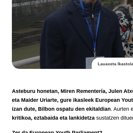
Lauaxeta Ikastol
Asteburu honetan, Miren Rementería, Julen Atxut
eta Maider Uriarte, gure ikasleek European You
izan dute, Bilbon ospatu den ekitaldian
. Aurten 
kritikoa, eztabaida eta lankidetza
sustatzen ditue
Zer da European Youth Parliament?