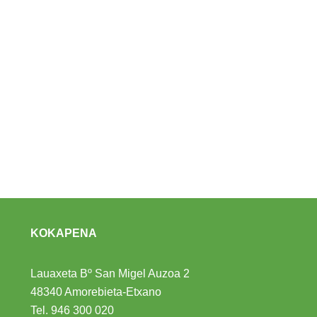
KOKAPENA
Lauaxeta Bº San Migel Auzoa 2
48340 Amorebieta-Etxano
Tel.
946 300 020