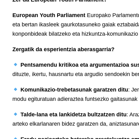
European Youth Parliament
Europako Parlamentu
eta bertan ikasleek gaurkotasuneko gaiak eztabaida
konponbideak bilatzeko eta hizkuntza-komunikazio 
Zergatik da esperientzia aberasgarria?
Pentsamendu kritikoa eta argumentazioa sus
dituzte, ikertu, hausnartu eta argudio sendoekin be
Komunikazio-trebetasunak garatzen ditu
: Je
modu egituratuan adieraztea funtsezko gaitasunak d
Talde-lana eta lankidetza bultzatzen ditu
: Ar
arteko elkarlanaren bidez garatzen da, aniztasunare