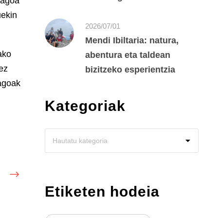
lagoa
uekin
2026/07/01
Mendi Ibiltaria: natura,
ako
abentura eta taldean
ez
bizitzeko esperientzia
uagoak
Kategoriak
Etiketen hodeia