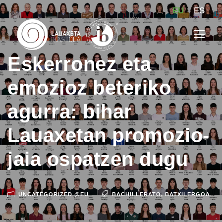
EU
ES
Eskerronez eta
emozioz beteriko
agurra: bihar
Lauaxetan promozio-
jaia ospatzen dugu
UNCATEGORIZED @EU
BACHILLERATO
,
BATXILERGOA