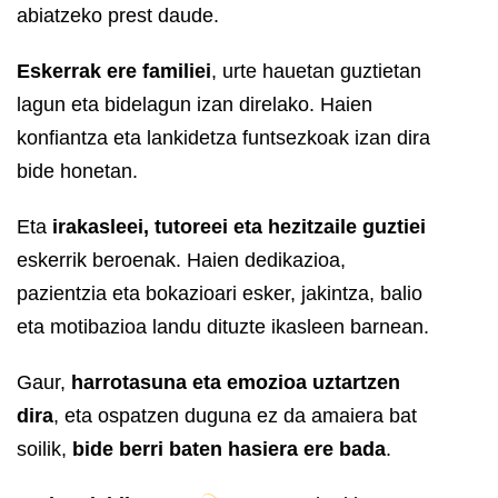
abiatzeko prest daude.
Eskerrak ere familiei
, urte hauetan guztietan
lagun eta bidelagun izan direlako. Haien
konfiantza eta lankidetza funtsezkoak izan dira
bide honetan.
Eta
irakasleei, tutoreei eta hezitzaile guztiei
eskerrik beroenak. Haien dedikazioa,
pazientzia eta bokazioari esker, jakintza, balio
eta motibazioa landu dituzte ikasleen barnean.
Gaur,
harrotasuna eta emozioa uztartzen
dira
, eta ospatzen duguna ez da amaiera bat
soilik,
bide berri baten hasiera ere bada
.