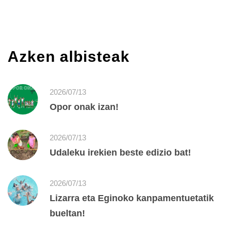
Azken albisteak
2026/07/13
Opor onak izan!
2026/07/13
Udaleku irekien beste edizio bat!
2026/07/13
Lizarra eta Eginoko kanpamentuetatik
bueltan!