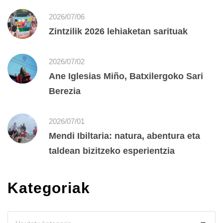
2026/07/06
Zintzilik 2026 lehiaketan sarituak
2026/07/02
Ane Iglesias Miño, Batxilergoko Sari
Berezia
2026/07/01
Mendi Ibiltaria: natura, abentura eta
taldean bizitzeko esperientzia
Kategoriak