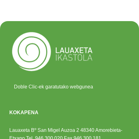
Doble Clic-ek garatutako webgunea
KOKAPENA
Lauaxeta Bº San Migel Auzoa 2
48340 Amorebieta-
Etxano
Tel.
946 300 020
Fax 946 300 181