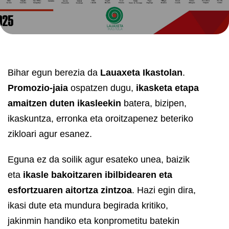
Bihar egun berezia da
Lauaxeta Ikastolan
.
Promozio-jaia
ospatzen dugu,
ikasketa etapa
amaitzen duten ikasleekin
batera, bizipen,
ikaskuntza, erronka eta oroitzapenez beteriko
zikloari agur esanez.
Eguna ez da soilik agur esateko unea, baizik
eta
ikasle bakoitzaren ibilbidearen eta
esfortzuaren aitortza zintzoa
. Hazi egin dira,
ikasi dute eta mundura begirada kritiko,
jakinmin handiko eta konprometitu batekin