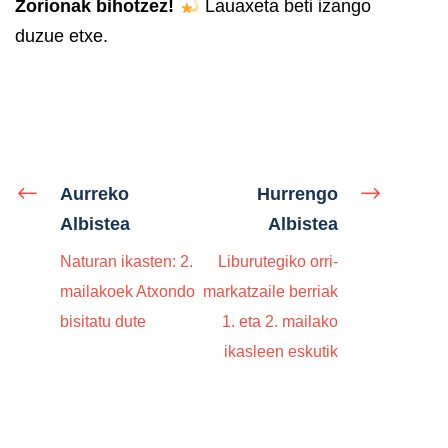
Zorionak bihotzez!
Lauaxeta beti izango
duzue etxe.
Aurreko
Hurrengo
Albistea
Albistea
Naturan ikasten: 2.
Liburutegiko orri-
mailakoek Atxondo
markatzaile berriak
bisitatu dute
1. eta 2. mailako
ikasleen eskutik