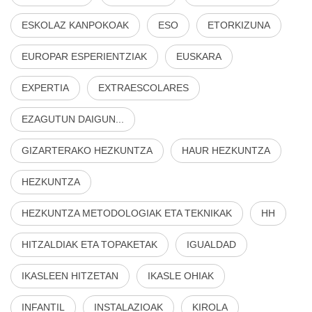
ESKOLAZ KANPOKOAK
ESO
ETORKIZUNA
EUROPAR ESPERIENTZIAK
EUSKARA
EXPERTIA
EXTRAESCOLARES
EZAGUTUN DAIGUN...
GIZARTERAKO HEZKUNTZA
HAUR HEZKUNTZA
HEZKUNTZA
HEZKUNTZA METODOLOGIAK ETA TEKNIKAK
HH
HITZALDIAK ETA TOPAKETAK
IGUALDAD
IKASLEEN HITZETAN
IKASLE OHIAK
INFANTIL
INSTALAZIOAK
KIROLA